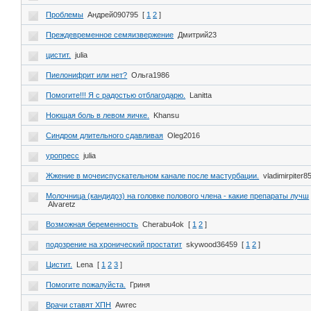
Проблемы
Андрей090795
[
1
2
]
Преждевременное семяизвержение
Дмитрий23
цистит.
julia
Пиелонифрит или нет?
Ольга1986
Помогите!!! Я с радостью отблагодарю.
Lanitta
Ноющая боль в левом яичке.
Khansu
Синдром длительного сдавливая
Oleg2016
уропресс
julia
Жжение в мочеиспускательном канале после мастурбации.
vladimirpiter8
Молочница (кандидоз) на головке полового члена - какие препараты лучш
Alvaretz
Возможная беременность
Cherabu4ok
[
1
2
]
подозрение на хронический простатит
skywood36459
[
1
2
]
Цистит.
Lena
[
1
2
3
]
Помогите пожалуйста.
Гриня
Врачи ставят ХПН
Awrec