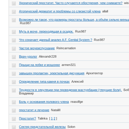
Хронический простатит. Часто случаются обострения, чем снимаете?
wis
Атопический дерматит и проблемы со слизистой члена
allall
Возможно ли такое, что размеры простаты больше, а объём сильно мень
Rus987
Муть в моче, переходящая в осадок.
Rus987
Что означает данный анализ A.F. Genital System ?
Rus987
Частое мочеиспускание
Reincarnation
Врач-уролог
Alexandr228
Прыщи на лобке и мошонке
armen321
завышен пролактин, эректильная дисункция
Архитектор
Определение типа камня в почках
Алексий
Трудности в эякуляции при проведении мастурбации (тянущие боли).
Бо
Владимир
Боль у основания полового члена
reasdfge
простатит и лечение
NataliII
Простатит?
Talinka
[
1
2
]
Сектер предстательной железы
Solon