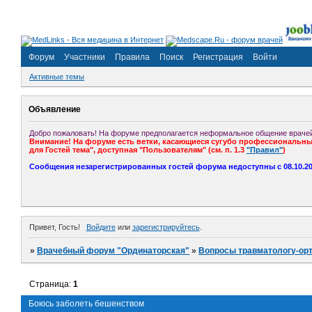
Форум
Участники
Правила
Поиск
Регистрация
Войти
Активные темы
Объявление
Добро пожаловать! На форуме предполагается неформальное общение врачей
Внимание! На форуме есть ветки, касающиеся сугубо профессиональных
для Гостей тема", доступная "Пользователям" (см. п. 1.3
"Правил"
)
Сообщения незарегистрированных гостей форума недоступны с 08.10.201
Привет, Гость!
Войдите
или
зарегистрируйтесь
.
»
Врачебный форум "Ординаторская"
»
Вопросы травматологу-ор
Страница:
1
Боюсь заболеть бешенством