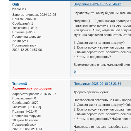
Guh
Поделиться
2024-12-25 20:46:42
Новичок
Здравствуйте. Каждый день мысли об
Зарегистрирован
: 2024-12-25
Приглашений:
0
Недавно (11-12 дней назад) я увидел 
Сообщений:
1
пытаться меня понюхать (в этот момен
Уважение:
[+0/-0]
или джинсы. Я же, когда зашел в здан
Позитив:
[+0/-0]
мужчина заразился бешенством от бот
Провел на форуме:
22 минуты
1. Делают ли из-за этого вакцину?
Последний визит:
2. Если я приду к врачу, он сможет 
2024-12-25 21:57:06
3. Какая вероятность заболеть беше
4. Что мне предпринять?
Возможно есть очень маленький риск,
0
TraumaX
Поделиться
2025-02-18 23:23:34
Администратор форума
Доброго времени суток.
Зарегистрирован
: 2016-07-27
Приглашений:
0
Постараемся ответить на Ваши вопро
Сообщений:
1670
1. Делают ли из-за этого вакцину? Обы
Уважение:
[+149/-3]
2. Если я приду к врачу, он сможет 
Позитив:
[+12/-7]
3. Какая вероятность заболеть бешен
Провел на форуме:
4. Что мне предпринять? Найти психо
18 дней 16 часов
Последний визит:
Надеюсь, это поможет разобраться.
2026-01-05 08:14:13