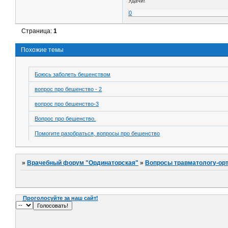
Удачи!
0
Страница:
1
Похожие темы
Боюсь заболеть бешенством
вопрос про бешенство - 2
вопрос про бешенство-3
Вопрос про бешенство.
Помогите разобраться, вопросы про бешенство
»
Врачебный форум "Ординаторская"
»
Вопросы травматологу-ор
Проголосуйте за наш сайт!