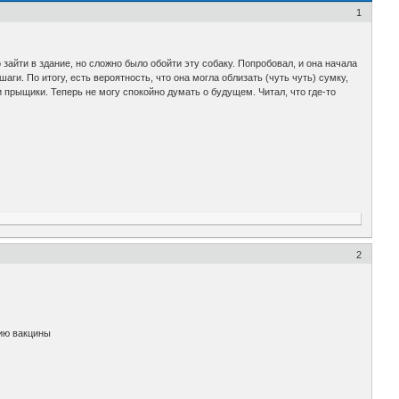
1
 зайти в здание, но сложно было обойти эту собаку. Попробовал, и она начала
аги. По итогу, есть вероятность, что она могла облизать (чуть чуть) сумку,
ли прыщики. Теперь не могу спокойно думать о будущем. Читал, что где-то
2
нию вакцины