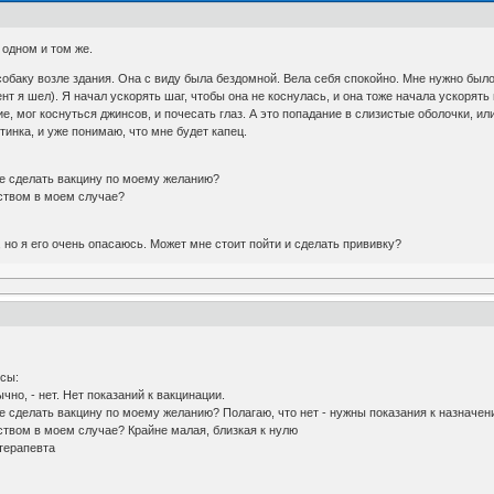
 одном и том же.
собаку возле здания. Она с виду была бездомной. Вела себя спокойно. Мне нужно было
т я шел). Я начал ускорять шаг, чтобы она не коснулась, и она тоже начала ускорять ш
ие, мог коснуться джинсов, и почесать глаз. А это попадание в слизистые оболочки, и
инка, и уже понимаю, что мне будет капец.
мне сделать вакцину по моему желанию?
нством в моем случае?
 но я его очень опасаюсь. Может мне стоит пойти и сделать прививку?
сы:
чно, - нет. Нет показаний к вакцинации.
мне сделать вакцину по моему желанию? Полагаю, что нет - нужны показания к назначе
ством в моем случае? Крайне малая, близкая к нулю
терапевта