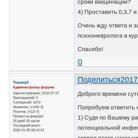
сроки вакцинации?
4) Проставить 0,3,7 
Очень жду ответа и з
психоневролога в ку
Спасибо!
0
Поделиться
2017
TraumaX
Администратор форума
Доброго времени сут
Зарегистрирован
: 2016-07-27
Приглашений:
0
Сообщений:
1670
Попробуем ответить н
Уважение:
[+149/-3]
Позитив:
[+12/-7]
Провел на форуме:
1) Судя по Вашему ра
18 дней 16 часов
Последний визит:
потенциальной инфек
2026-01-05 08:14:13
скорее всего никак на