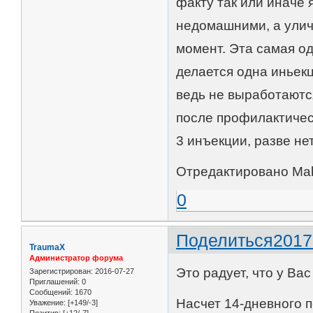
факту так или иначе 
недомашними, а улич
момент. Эта самая о
делается одна иньекц
ведь не выработаютс
после профилактическ
3 инъекции, разве не
Отредактировано Mab
0
Поделиться
2017
TraumaX
Администратор форума
Это радует, что у Ва
Зарегистрирован
: 2016-07-27
Приглашений:
0
Сообщений:
1670
Насчет 14-дневного 
Уважение:
[+149/-3]
Позитив:
[+12/-7]