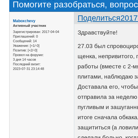
Помогите разобраться, вопро
Поделиться
2017
Maboxchevy
Активный участник
Здравствуйте!
Зарегистрирован
: 2017-04-04
Приглашений:
0
Сообщений:
14
27.03 был спровоциро
Уважение:
[+1/-0]
Позитив:
[+2/-0]
Провел на форуме:
щенка, непривитого, 
3 дня 14 часов
Последний визит:
работы (вместе с 2-
2023-07-31 23:14:48
плитами, наблюдаю за
Доставала его, чтоб
отправила за неделю
пугливым и зашуганны
итоге сначала обкака
защититься (а ловили
сделали больно, когда