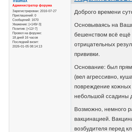
TraumaX
Администратор форума
Доброго времени сут
Зарегистрирован
: 2016-07-27
Приглашений:
0
Сообщений:
1670
Основываясь на Ваши
Уважение:
[+149/-3]
Позитив:
[+12/-7]
Провел на форуме:
бешенством всё ещё 
18 дней 16 часов
Последний визит:
отрицательных резул
2026-01-05 08:14:13
прививки.
Основание: был прям
(вел агрессивно, куш
повреждение кожных 
небольшой ссадины д
Возможно, немного р
вакцинацией. Вакцин
возбудителя перед к