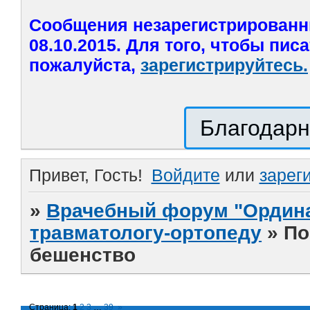
Сообщения незарегистрированн
08.10.2015. Для того, чтобы пис
пожалуйста,
зарегистрируйтесь.
Благодарн
Привет, Гость!
Войдите
или
зарег
»
Врачебный форум "Ордина
травматологу-ортопеду
»
По
бешенство
Страница:
1
2
3
…
39
»