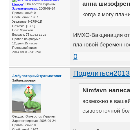
анна шизофрен
Откуда
: Юго-восток Украины
Зарегистрирован
: 2008-09-24
Приглашений:
0
когда я могу пла
Сообщений:
1967
Уважение:
[+178/-11]
Позитив:
[+0/-0]
Пол:
Мужской
ИМХО-Вакцинация от 
Возраст:
73
[1952-11-23]
Провел на форуме:
12 дней 15 часов
плановой беременно
Последний визит:
2014-09-05 23:52:41
0
Поделиться
2013
Амбулаторный травматолог
Заблокирован
Nimfavn написа
возможно в вашей
сывороточной бо
Откуда:
Юго-восток Украины
Зарегистрирован
: 2008-09-24
Приглашений:
0
Сообщений:
1967