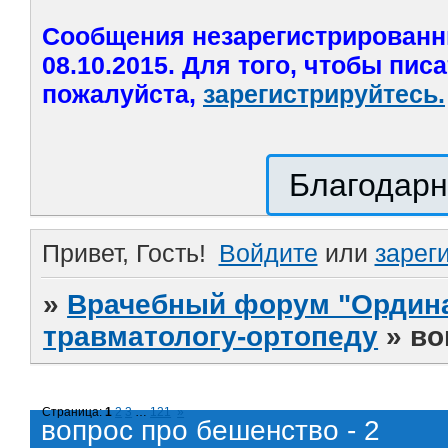
Сообщения незарегистрированн
08.10.2015. Для того, чтобы пис
пожалуйста,
зарегистрируйтесь.
Благодарн
Привет, Гость!
Войдите
или
зарег
»
Врачебный форум "Ордина
травматологу-ортопеду
»
во
Страница:
1
2
3
…
121
»
вопрос про бешенство - 2