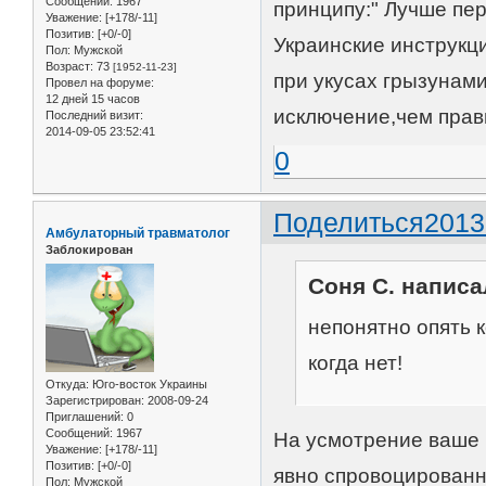
Сообщений:
1967
принципу:" Лучше пер
Уважение:
[+178/-11]
Позитив:
[+0/-0]
Украинские инструкц
Пол:
Мужской
Возраст:
73
[1952-11-23]
при укусах грызунами
Провел на форуме:
12 дней 15 часов
исключение,чем прав
Последний визит:
2014-09-05 23:52:41
0
Поделиться
2013
Амбулаторный травматолог
Заблокирован
Соня С. написал
непонятно опять к
когда нет!
Откуда:
Юго-восток Украины
Зарегистрирован
: 2008-09-24
Приглашений:
0
Сообщений:
1967
На усмотрение ваше 
Уважение:
[+178/-11]
Позитив:
[+0/-0]
явно спровоцированно
Пол:
Мужской