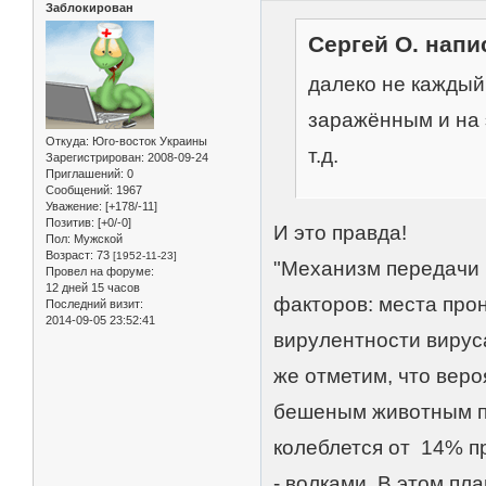
Заблокирован
Сергей О. напис
далеко не кажды
заражённым и на 
Откуда:
Юго-восток Украины
т.д.
Зарегистрирован
: 2008-09-24
Приглашений:
0
Сообщений:
1967
Уважение:
[+178/-11]
Позитив:
[+0/-0]
И это правда!
Пол:
Мужской
Возраст:
73
[1952-11-23]
"Механизм передачи 
Провел на форуме:
12 дней 15 часов
факторов: места прон
Последний визит:
2014-09-05 23:52:41
вирулентности вируса
же отметим, что вер
бешеным животным по
колеблется от 14% п
- волками. В этом пл