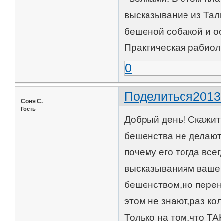
высказывание из Талм
бешеной собакой и ос
Практическая рабиоло
0
Поделиться
2013
Соня С.
Гость
Добрый день! Скажите
бешенства не делают
почему его тогда все
высказываниям вашег
бешенством,но перено
этом не знают,раз к
Только на том,что ТА