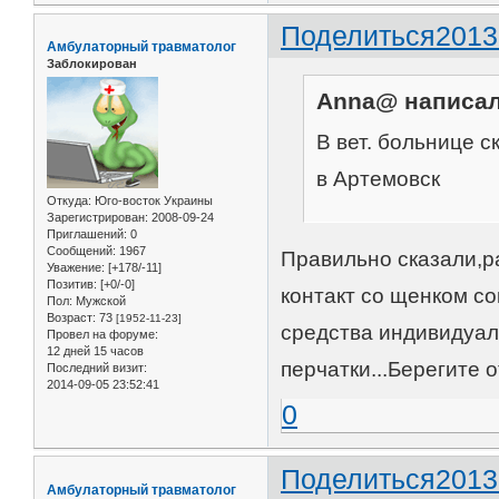
Поделиться
2013
Амбулаторный травматолог
Заблокирован
Anna@ написал
В вет. больнице с
в Артемовск
Откуда:
Юго-восток Украины
Зарегистрирован
: 2008-09-24
Приглашений:
0
Сообщений:
1967
Правильно сказали,р
Уважение:
[+178/-11]
Позитив:
[+0/-0]
контакт со щенком с
Пол:
Мужской
Возраст:
73
[1952-11-23]
средства индивидуал
Провел на форуме:
12 дней 15 часов
перчатки...Берегите 
Последний визит:
2014-09-05 23:52:41
0
Поделиться
2013
Амбулаторный травматолог