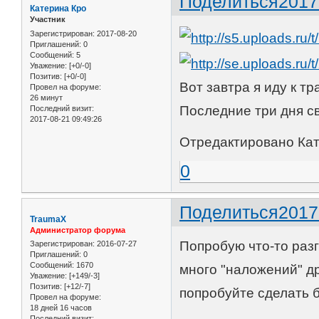
Поделиться
2017
Катерина Кро
Участник
Зарегистрирован
: 2017-08-20
Приглашений:
0
Сообщений:
5
Уважение:
[+0/-0]
Позитив:
[+0/-0]
Вот завтра я иду к т
Провел на форуме:
26 минут
Последние три дня с
Последний визит:
2017-08-21 09:49:26
Отредактировано Кате
0
Поделиться
2017
TraumaX
Администратор форума
Попробую что-то разг
Зарегистрирован
: 2016-07-27
Приглашений:
0
Сообщений:
1670
много "наложений" др
Уважение:
[+149/-3]
Позитив:
[+12/-7]
попробуйте сделать 
Провел на форуме:
18 дней 16 часов
Последний визит: