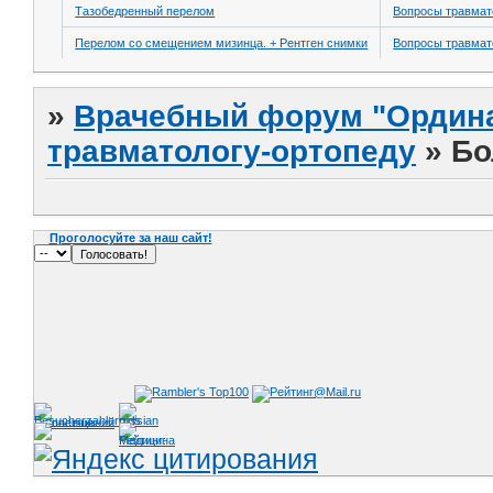
Тазобедренный перелом
Вопросы травмат
Перелом со смещением мизинца. + Рентген снимки
Вопросы травмат
»
Врачебный форум "Ордина
травматологу-ортопеду
»
Бо
Проголосуйте за наш сайт!