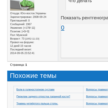
что делать
Откуда:
Юго-восток Украины
Показать рентгеногр
Зарегистрирован
: 2008-09-24
Приглашений:
0
Сообщений:
1967
0
Уважение:
[+178/-11]
Позитив:
[+0/-0]
Пол:
Мужской
Возраст:
73
[1952-11-23]
Провел на форуме:
12 дней 15 часов
Последний визит:
2014-09-05 23:52:41
Страница:
1
Похожие темы
Боли в голеностопном суставе
Вопросы травмат
Перелом заднего отростка таранной кости?
Вопросы травмат
Травма четвёртого пальца стопы.
Вопросы травмат