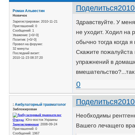
Поделиться
2010
Роман Альвестин
Новичок
Здравствуйте. У меня
Зарегистрирован
: 2010-11-21
Приглашений:
0
Сообщений:
1
не уходит. Ходил на
Уважение:
[+0/-0]
Позитив:
[+0/-0]
обычно тогда когда я 
Провел на форуме:
32 минуты
Скажите пожалуйста 
Последний визит:
2010-11-23 08:37:20
упражнений в домашн
вмешательство?...так
0
Поделиться
2010
:
Амбулаторный травматолог
Заблокирован
Необходимы рентгено
Откуда
: Юго-восток Украины
Зарегистрирован
: 2008-09-24
Вашего лечащего вра
Приглашений:
0
Сообщений:
1967