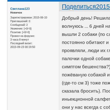
Поделиться
2015
Светлана123
Новичок
Добрый день! Решила 
Зарегистрирован
: 2015-06-10
Приглашений:
0
Сообщений:
2
волнуюсь ... 6 дней 
Уважение:
[+0/-0]
Позитив:
[+0/-0]
вышли 2 собаки (по с
Провел на форуме:
3 часа 8 минут
постоянно обитают и 
Последний визит:
2015-09-23 00:19:50
проявляли, люди их г
палочки одной собаке
симптом бешенства?).
пожёваную собакой и
(где-то см 3) тоже п
сказала бросить). По
иньекционной салфет
они у нас всегда с со