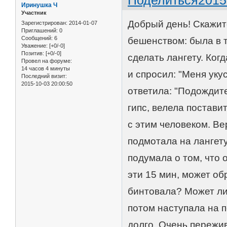
Поделиться
2015
Иринушка Ч
Участник
Добрый день! Скажит
Зарегистрирован
: 2014-01-07
Приглашений:
0
Сообщений:
6
бешенством: была в т
Уважение:
[+0/-0]
Позитив:
[+0/-0]
сделать лангету. Ког
Провел на форуме:
14 часов 4 минуты
и спросил: "Меня уку
Последний визит:
2015-10-03 20:00:50
ответила: "Подождите
гипс, велела поставит
с этим человеком. Ве
подмотала на лангету
подумала о том, что 
эти 15 мин, может об
бинтовала? Может ли 
потом наступала на п
долго. Очень пережив