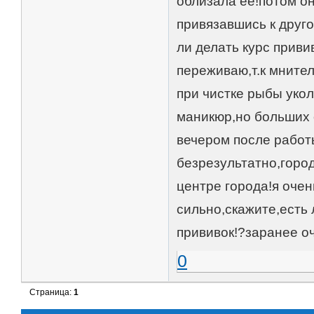
облизала ее!потом он
привязавшись к друг
ли делать курс прив
переживаю,т.к мнител
при чистке рыбы укол
маникюр,но больших 
вечером после работы
безрезультатно,горо
центре города!я очен
сильно,скажите,есть 
прививок!?заранее о
0
Страница:
1