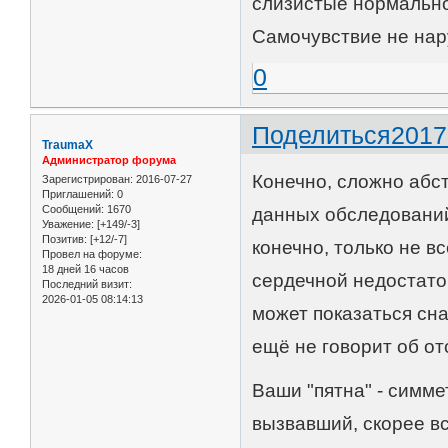
слизистые нормально
Самочувствие не нар
0
Поделиться
2017
TraumaX
Администратор форума
Конечно, сложно абс
Зарегистрирован
: 2016-07-27
Приглашений:
0
Сообщений:
1670
данных обследований.
Уважение:
[+149/-3]
Позитив:
[+12/-7]
конечно, только не 
Провел на форуме:
18 дней 16 часов
сердечной недостаточ
Последний визит:
2026-01-05 08:14:13
может показаться сн
ещё не говорит об о
Ваши "пятна" - симме
вызвавший, скорее вс