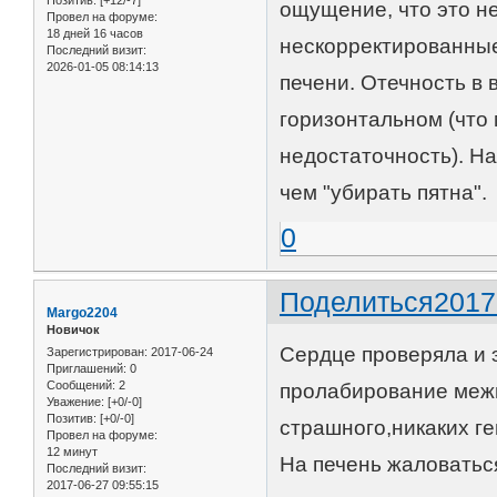
Позитив:
[+12/-7]
ощущение, что это н
Провел на форуме:
18 дней 16 часов
нескорректированные
Последний визит:
2026-01-05 08:14:13
печени. Отечность в
горизонтальном (что
недостаточность). Н
чем "убирать пятна".
0
Поделиться
2017
Margo2204
Новичок
Сердце проверяла и э
Зарегистрирован
: 2017-06-24
Приглашений:
0
Сообщений:
2
пролабирование межп
Уважение:
[+0/-0]
Позитив:
[+0/-0]
страшного,никаких г
Провел на форуме:
12 минут
На печень жаловаться
Последний визит:
2017-06-27 09:55:15