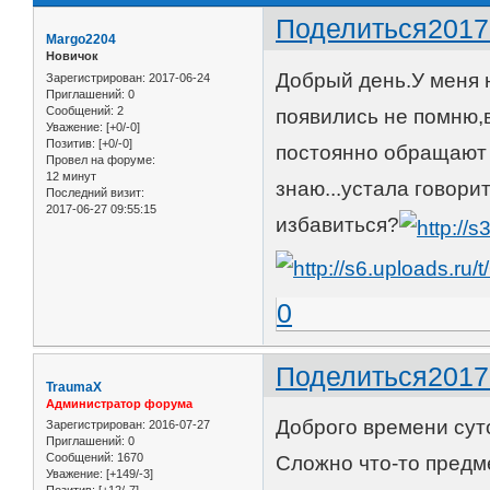
Поделиться
2017
Margo2204
Новичок
Добрый день.У меня 
Зарегистрирован
: 2017-06-24
Приглашений:
0
Сообщений:
2
появились не помню,в
Уважение:
[+0/-0]
Позитив:
[+0/-0]
постоянно обращают 
Провел на форуме:
12 минут
знаю...устала говорит
Последний визит:
2017-06-27 09:55:15
избавиться?
0
Поделиться
2017
TraumaX
Администратор форума
Доброго времени сут
Зарегистрирован
: 2016-07-27
Приглашений:
0
Сообщений:
1670
Сложно что-то предме
Уважение:
[+149/-3]