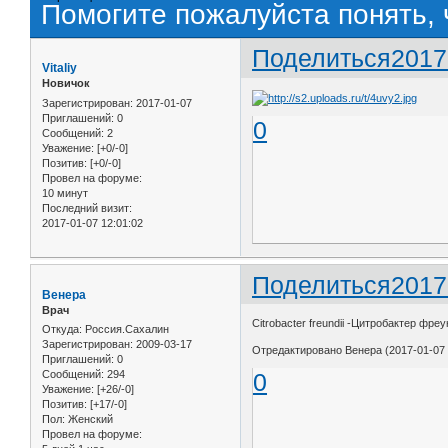
Помогите пожалуйста понять, 
Поделиться
2017
Vitaliy
Новичок
Зарегистрирован
: 2017-01-07
Приглашений:
0
0
Сообщений:
2
Уважение:
[+0/-0]
Позитив:
[+0/-0]
Провел на форуме:
10 минут
Последний визит:
2017-01-07 12:01:02
Поделиться
2017
Венера
Врач
Citrobacter freundii -Цитробактер фре
Откуда:
Россия.Сахалин
Зарегистрирован
: 2009-03-17
Отредактировано Венера (2017-01-07 
Приглашений:
0
Сообщений:
294
0
Уважение:
[+26/-0]
Позитив:
[+17/-0]
Пол:
Женский
Провел на форуме: