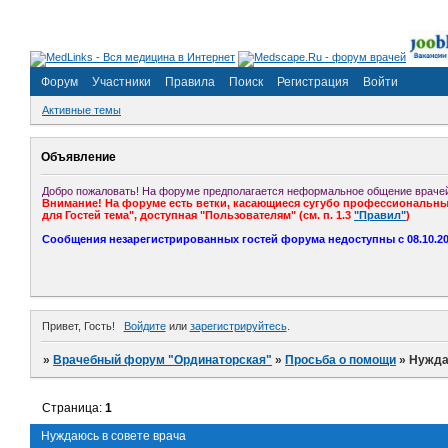
Форум
Участники
Правила
Поиск
Регистрация
Войти
Активные темы
Объявление
Добро пожаловать! На форуме предполагается неформальное общение врачей
Внимание! На форуме есть ветки, касающиеся сугубо профессиональных
для Гостей тема", доступная "Пользователям" (см. п. 1.3
"Правил"
)
Сообщения незарегистрированных гостей форума недоступны с 08.10.201
Привет, Гость!
Войдите
или
зарегистрируйтесь
.
»
Врачебный форум "Ординаторская"
»
Просьба о помощи
»
Нужда
Страница:
1
Нуждаюсь в совете врача