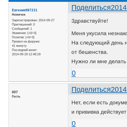
Поделиться
2014
Евгения987231
Новичок
Здравствуйте!
Зарегистрирован
: 2014-09-27
Приглашений:
0
Сообщений:
1
Меня укусила незнако
Уважение:
[+0/-0]
Позитив:
[+0/-0]
Провел на форуме:
На следующий день н
41 минуту
Последний визит:
от бешенства.
2014-09-29 12:48:29
Нужно ли мне делать
0
Поделиться
2014
007
Гость
Нет, если есть доку
и прививка действует
0