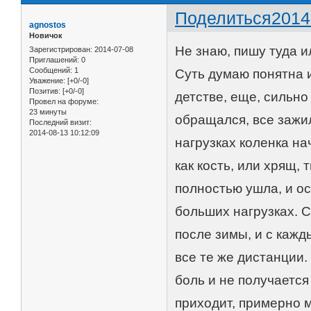
Поделиться
2014
agnostos
Новичок
Не знаю, пишу туда ил
Зарегистрирован
: 2014-07-08
Приглашений:
0
Сообщений:
1
Суть думаю понятна и
Уважение:
[+0/-0]
Позитив:
[+0/-0]
детстве, еще, сильно
Провел на форуме:
23 минуты
обращался, все зажил
Последний визит:
2014-08-13 10:12:09
нагрузках коленка на
как кость, или хрящ,
полностью ушла, и о
больших нагрузках. С
после зимы, и с кажд
все те же дистанции.
боль и не получается 
приходит, примерно м