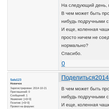
На следующий день, к
В чем может быть про
нибудь подручными с
И еще, коленная чаше
просто ничем не соед
нормально?
Спасибо.
0
Поделиться
2014
Salu123
Новичок
В чем может быть про
Зарегистрирован
: 2014-10-21
Приглашений:
0
Сообщений:
1
нибудь подручными с
Уважение:
[+0/-0]
Позитив:
[+0/-0]
И еще, коленная чаше
Провел на форуме: