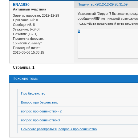
ENA1980
Поделиться
2012-12-29 20:31:59
Активный участник
Уважаемый "Хирург"! Вы знаете,прежд
Зарегистрирован
: 2012-12-29
сообщений!!!И нет никакой возможнос
Приглашений:
0
пожалуйста правильный путь решения
Сообщений:
8
Уважение:
[+0/-0]
0
Позитив:
[+2/-1]
Провел на форуме:
15 часов 25 минут
Последний визит:
2013-05-06 15:33:15
Страница:
1
Похожие темы
Про бешенство
Вопрос про бешенство.
вопрос про бешенство - 2
вопрос про бешенство-3
Помогите разобраться, вопросы про бешенство