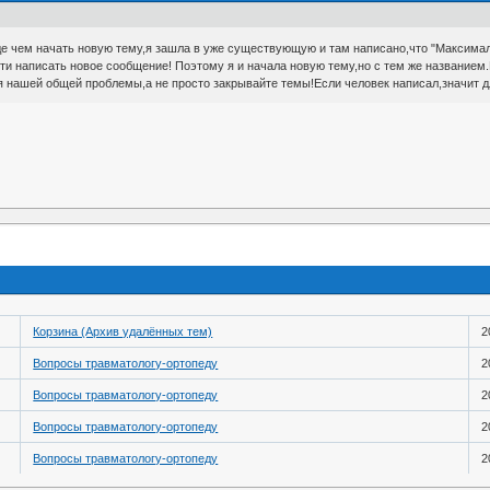
е чем начать новую тему,я зашла в уже существующую и там написано,что "Максималь
ти написать новое сообщение! Поэтому я и начала новую тему,но с тем же названием.
 нашей общей проблемы,а не просто закрывайте темы!Если человек написал,значит дл
Корзина (Архив удалённых тем)
2
Вопросы травматологу-ортопеду
2
Вопросы травматологу-ортопеду
2
Вопросы травматологу-ортопеду
2
Вопросы травматологу-ортопеду
2