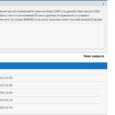
1
ное кол-во сообщений в теме не более 1000",а в данной теме как раз 1000
Или я чего-то не понимаю?Если я сделала не правильно,то укажите
я него это очень ВАЖНО и он хочет получить ответ на свой вопрос!Спасибо.
Тема закрыта
012-12-29
012-12-06
025-12-09
014-10-13
020-12-19