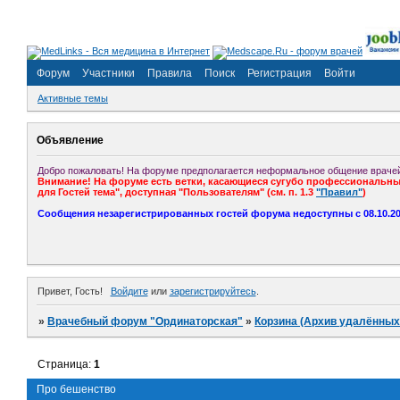
Форум
Участники
Правила
Поиск
Регистрация
Войти
Активные темы
Объявление
Добро пожаловать! На форуме предполагается неформальное общение врачей
Внимание! На форуме есть ветки, касающиеся сугубо профессиональных
для Гостей тема", доступная "Пользователям" (см. п. 1.3
"Правил"
)
Сообщения незарегистрированных гостей форума недоступны с 08.10.201
Привет, Гость!
Войдите
или
зарегистрируйтесь
.
»
Врачебный форум "Ординаторская"
»
Корзина (Архив удалённых
Страница:
1
Про бешенство