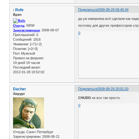
:
Rofe
Поделиться
2009-08-29 09:45:34
Врач
да уж наверняка всё сделали как над
Откуда
: NRW
поэтому для других профессоров сл
Зарегистрирован
: 2008-09-07
0
Приглашений:
0
Сообщений:
1816
Уважение:
[+71/-2]
Позитив:
[+2/-0]
Пол:
Мужской
Провел на форуме:
19 дней 19 часов
Последний визит:
2012-01-28 19:52:02
Dacher
Поделиться
2009-08-29 20:01:20
Хирург
CHUDO
не все так просто.
0
Откуда:
Санкт-Петербург
Зарегистрирован
: 2008-08-21