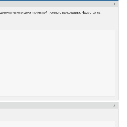
1
дотоксического шока и клиникой тяжелого панкреатита. Насмотря на
2