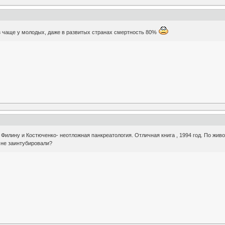
з чаще у молодых, даже в развитых странах смертность 80%
Филину и Костюченко- неотложная панкреатология. Отличная книга , 1994 год. По живо
 не заинтубировали?