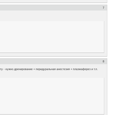
7
8
ту - нужно дренирование + перидуральная анестезия + плазмаферез и т.п.