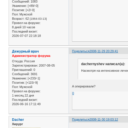
Сообщений:
1083
Уважение:
[+89/-0]
Позитив:
[+2/-0]
Пол:
Мужской
Возраст:
62
[1964-03-13]
Провел на форуме:
8 дней 10 часов
Последний визит:
2026-07-07 22:18:18
Дежурный врач
Поделиться
2008-11-29 20:29:41
Администратор форума
Откуда:
Россия
dachernyshev написал(а):
Зарегистрирован
: 2007-08-05
Приглашений:
0
Насмотря на интенсивное лече
Сообщений:
3691
Уважение:
[+233/-1]
Позитив:
[+115/-9]
А оперировали?
Пол:
Мужской
Провел на форуме:
0
1 месяц 22 дня
Последний визит:
2026-06-16 17:11:49
Dacher
Поделиться
2008-11-30 19:03:12
Хирург