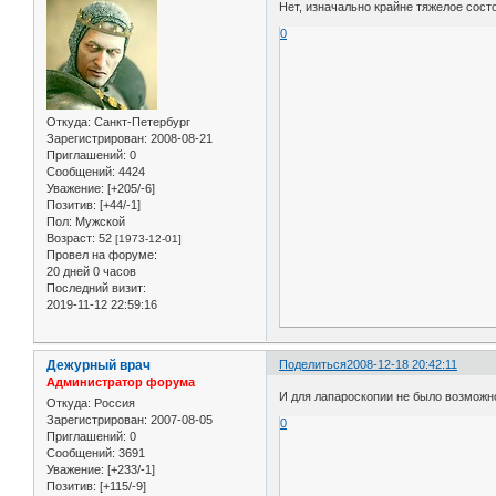
Нет, изначально крайне тяжелое сос
0
Откуда:
Санкт-Петербург
Зарегистрирован
: 2008-08-21
Приглашений:
0
Сообщений:
4424
Уважение:
[+205/-6]
Позитив:
[+44/-1]
Пол:
Мужской
Возраст:
52
[1973-12-01]
Провел на форуме:
20 дней 0 часов
Последний визит:
2019-11-12 22:59:16
Дежурный врач
Поделиться
2008-12-18 20:42:11
Администратор форума
И для лапароскопии не было возможн
Откуда:
Россия
Зарегистрирован
: 2007-08-05
0
Приглашений:
0
Сообщений:
3691
Уважение:
[+233/-1]
Позитив:
[+115/-9]