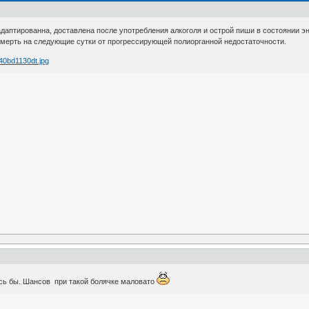
даптированна, доставлена после употребления алкоголя и острой пиши в состоянии эн
смерть на следующие сутки от прогрессирующей полиорганной недостаточности.
елось бы. Шансов при такой болячке маловато