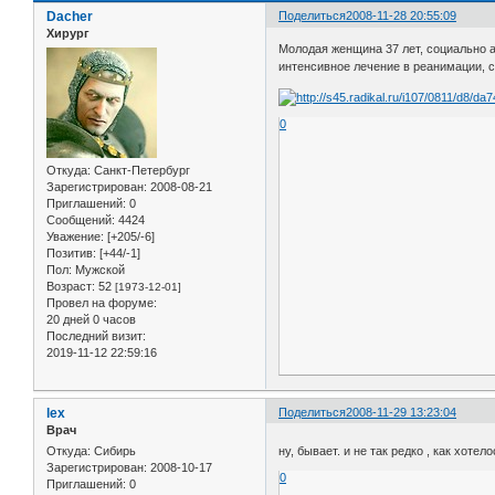
Dacher
Поделиться
2008-11-28 20:55:09
Хирург
Молодая женщина 37 лет, социально а
интенсивное лечение в реанимации, 
0
Откуда:
Санкт-Петербург
Зарегистрирован
: 2008-08-21
Приглашений:
0
Сообщений:
4424
Уважение:
[+205/-6]
Позитив:
[+44/-1]
Пол:
Мужской
Возраст:
52
[1973-12-01]
Провел на форуме:
20 дней 0 часов
Последний визит:
2019-11-12 22:59:16
lex
Поделиться
2008-11-29 13:23:04
Врач
Откуда:
Сибирь
ну, бывает. и не так редко , как хот
Зарегистрирован
: 2008-10-17
0
Приглашений:
0