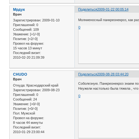
Мрдук
Поделиться
2009-01-22 00:05:14
Врач
Молниеносный панкреонекроз, как ра
Зарегистрирован
: 2009-01-10
Приглашений:
0
0
Сообщений:
109
Уважение:
[+1/-0]
Позитив:
[+2/-0]
Провел на форуме:
15 часов 13 минут
Последний визит:
2010-02-20 21:09:39
CHUDO
Поделиться
2009-08-28 03:44:20
Врач
Соболезную. Панкреонекроз знаем по 
Откуда:
Краснодарский край
Неужели настолько была тяжела , что
Зарегистрирован
: 2009-08-23
Приглашений:
0
0
Сообщений:
24
Уважение:
[+0/-0]
Позитив:
[+0/-0]
Пол:
Мужской
Провел на форуме:
8 часов 44 минуты
Последний визит:
2010-01-29 23:00:44