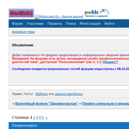
Форум
Участники
Правила
Поиск
Регистрация
Войти
Активные темы
Объявление
Добро пожаловать! На форуме предполагается неформальное общение врачей
Внимание! На форуме есть ветки, касающиеся сугубо профессиональных
для Гостей тема", доступная "Пользователям" (см. п. 1.3
"Правил"
)
Сообщения незарегистрированных гостей форума недоступны с 08.10.201
Привет, Гость!
Войдите
или
зарегистрируйтесь
.
»
Врачебный форум "Ординаторская"
»
Профессионально о медиц
Страница:
1
2
3
4
5
»
Панкреонекроз