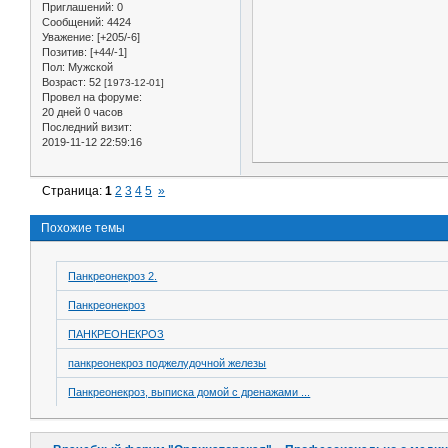
Приглашений:
0
Сообщений:
4424
Уважение:
[+205/-6]
Позитив:
[+44/-1]
Пол:
Мужской
Возраст:
52
[1973-12-01]
Провел на форуме:
20 дней 0 часов
Последний визит:
2019-11-12 22:59:16
Страница:
1
2
3
4
5
»
Похожие темы
Панкреонекроз 2.
Панкреонекроз
ПАНКРЕОНЕКРОЗ
панкреонекроз поджелудочной железы
Панкреонекроз, выписка домой с дренажами ...