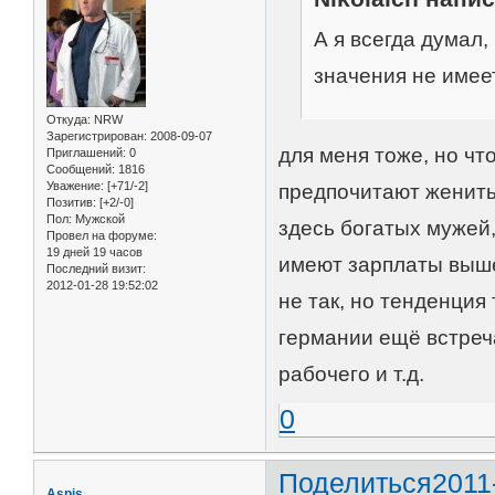
А я всегда думал
значения не имеет
Откуда:
NRW
Зарегистрирован
: 2008-09-07
для меня тоже, но чт
Приглашений:
0
Сообщений:
1816
Уважение:
[+71/-2]
предпочитают женитьс
Позитив:
[+2/-0]
Пол:
Мужской
здесь богатых мужей,
Провел на форуме:
19 дней 19 часов
имеют зарплаты выше
Последний визит:
2012-01-28 19:52:02
не так, но тенденция 
германии ещё встреч
рабочего и т.д.
0
Поделиться
2011
Aspis