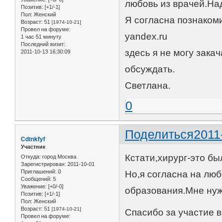
любовь из врачей.На
Позитив:
[+1/-1]
Пол:
Женский
Я согласна познаком
Возраст:
51
[1974-10-21]
Провел на форуме:
yandex.ru
1 час 51 минуту
Последний визит:
здесь я не могу зака
2011-10-13 16:30:09
обсуждать.
Светлана.
0
Поделиться
2011
Cdtnkfyf
Участник
Кстати,хирург-это бы
Откуда:
город Москва
Зарегистрирован
: 2011-10-01
Приглашений:
0
Но,я согласна на лю
Сообщений:
5
Уважение:
[+0/-0]
образования.Мне нуж
Позитив:
[+1/-1]
Пол:
Женский
Возраст:
51
[1974-10-21]
Спасибо за участие в
Провел на форуме: