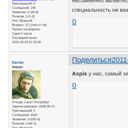
несомненно являетесь
Приглашений:
0
Сообщений:
245
специальность не важ
Уважение:
[+18/-6]
Позитив:
[+1/-0]
0
Пол:
Мужской
Возраст:
37
[1989-07-08]
Провел на форуме:
3 дня 0 часов
Последний визит:
2016-03-03 21:20:46
Поделиться
2011
Dacher
Хирург
Aspis
у нас, самый 
0
Откуда:
Санкт-Петербург
Зарегистрирован
: 2008-08-21
Приглашений:
0
Сообщений:
4424
Уважение:
[+205/-6]
Позитив:
[+44/-1]
Пол:
Мужской