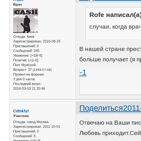
Врач
Rofe написал(а)
случаи, когда вра
Откуда:
Киев
Зарегистрирован
: 2010-08-25
Приглашений:
0
В нашей стране прес
Сообщений:
245
Уважение:
[+18/-6]
больше получает (я п
Позитив:
[+1/-0]
Пол:
Мужской
Возраст:
37
-1
[1989-07-08]
Провел на форуме:
3 дня 0 часов
Последний визит:
2016-03-03 21:20:46
Поделиться
2011
Cdtnkfyf
Участник
Отвечаю на Ваши пис
Откуда:
город Москва
Зарегистрирован
: 2011-10-01
Приглашений:
0
Любовь приходит.Сей
Сообщений:
5
Уважение:
[+0/-0]