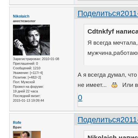
Поделиться
2011
Nikolaich
анестезиолог
Cdtnkfyf написа
Я всегда мечтала
мужчина,работающ
Зарегистрирован
: 2010-01-08
Приглашений:
0
Сообщений:
1210
Уважение:
[+117/-4]
А я всегда думал, чт
Позитив:
[+482/-2]
Пол:
Мужской
не имеет...
Или в
Провел на форуме:
19 дней 22 часа
0
Последний визит:
2015-01-13 19:09:44
Поделиться
2011
Rofe
Врач
Nikolaich напис