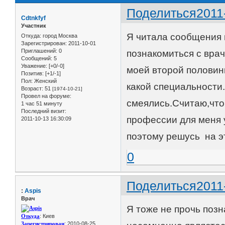
Поделиться
2011
Cdtnkfyf
Участник
Я читала сообщения
Откуда:
город Москва
Зарегистрирован
: 2011-10-01
Приглашений:
0
познакомиться с вра
Сообщений:
5
Уважение:
[+0/-0]
моей второй половин
Позитив:
[+1/-1]
Пол:
Женский
какой специальности.
Возраст:
51
[1974-10-21]
Провел на форуме:
смеялись.Считаю,что
1 час 51 минуту
Последний визит:
профессии для меня 
2011-10-13 16:30:09
поэтому решусь на э
0
Поделиться
2011
:
Aspis
Врач
Я тоже не прочь поз
Откуда
: Киев
Зарегистрирован
: 2010-08-25