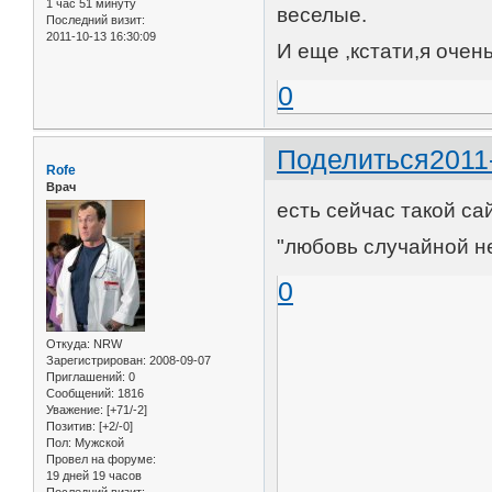
1 час 51 минуту
веселые.
Последний визит:
2011-10-13 16:30:09
И еще ,кстати,я оче
0
Поделиться
2011
Rofe
Врач
есть сейчас такой са
"любовь случайной 
0
Откуда:
NRW
Зарегистрирован
: 2008-09-07
Приглашений:
0
Сообщений:
1816
Уважение:
[+71/-2]
Позитив:
[+2/-0]
Пол:
Мужской
Провел на форуме:
19 дней 19 часов
Последний визит: