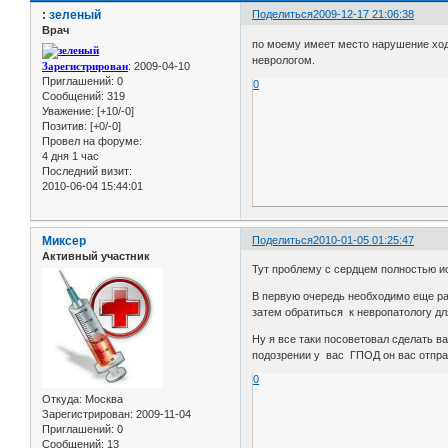
:
зеленый
Поделиться
2009-12-17 21:06:38
Врач
по моему имеет место нарушение хода
неврологом.
Зарегистрирован
: 2009-04-10
Приглашений:
0
0
Сообщений:
319
Уважение:
[+10/-0]
Позитив:
[+0/-0]
Провел на форуме:
4 дня 1 час
Последний визит:
2010-06-04 15:44:01
Миксер
Поделиться
2010-01-05 01:25:47
Активный участник
Тут проблему с сердцем полностью и
В первую очередь необходимо еще ра
затем обратиться к невропатологу дл
Ну я все таки посоветовал сделать в
подозрении у вас ГПОД он вас отправ
0
Откуда:
Москва
Зарегистрирован
: 2009-11-04
Приглашений:
0
Сообщений:
13