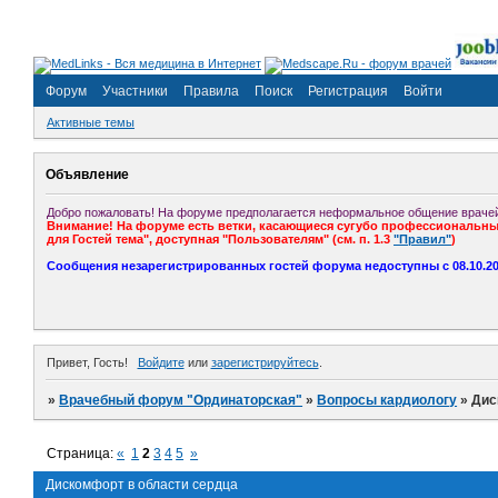
Форум
Участники
Правила
Поиск
Регистрация
Войти
Активные темы
Объявление
Добро пожаловать! На форуме предполагается неформальное общение врачей
Внимание! На форуме есть ветки, касающиеся сугубо профессиональных
для Гостей тема", доступная "Пользователям" (см. п. 1.3
"Правил"
)
Сообщения незарегистрированных гостей форума недоступны с 08.10.201
Привет, Гость!
Войдите
или
зарегистрируйтесь
.
»
Врачебный форум "Ординаторская"
»
Вопросы кардиологу
»
Дис
Страница:
«
1
2
3
4
5
»
Дискомфорт в области сердца