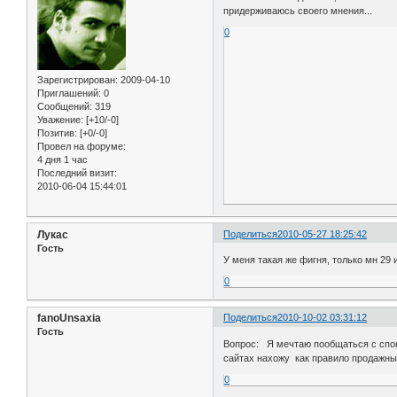
придерживаюсь своего мнения...
0
Зарегистрирован
: 2009-04-10
Приглашений:
0
Сообщений:
319
Уважение:
[+10/-0]
Позитив:
[+0/-0]
Провел на форуме:
4 дня 1 час
Последний визит:
2010-06-04 15:44:01
Лукас
Поделиться
2010-05-27 18:25:42
Гость
У меня такая же фигня, только мн 29 и
0
fanoUnsaxia
Поделиться
2010-10-02 03:31:12
Гость
Вопрос: Я мечтаю пообщаться с спок
сайтах нахожу как правило продажны
0