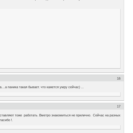
16
...а паника такая бывает. что кажется умру сейчас) ...
17
ставляют тоже работать. Вметро знакомиться не прилично. Сейчас на разных
асибо !.