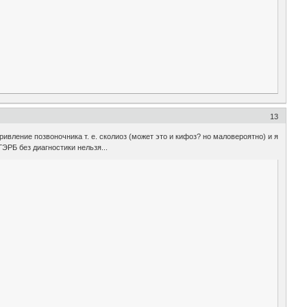
13
ривление позвоночника т. е. сколиоз (может это и кифоз? но маловероятно) и я
ГЭРБ без диагностики нельзя...