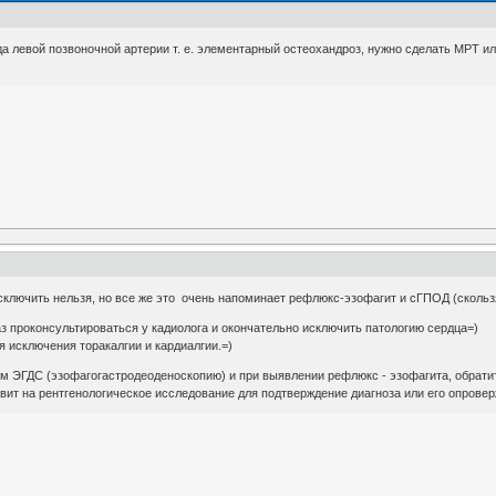
 левой позвоночной артерии т. е. элементарный остеохандроз, нужно сделать МРТ ил
сключить нельзя, но все же это очень напоминает рефлюкс-эзофагит и сГПОД (скол
з проконсультироваться у кадиолога и окончательно исключить патологию сердца=)
я исключения торакалгии и кардиалгии.=)
ам ЭГДС (эзофагогастродеоденоскопию) и при выявлении рефлюкс - эзофагита, обратит
ит на рентгенологическое исследование для подтверждение диагноза или его опровер