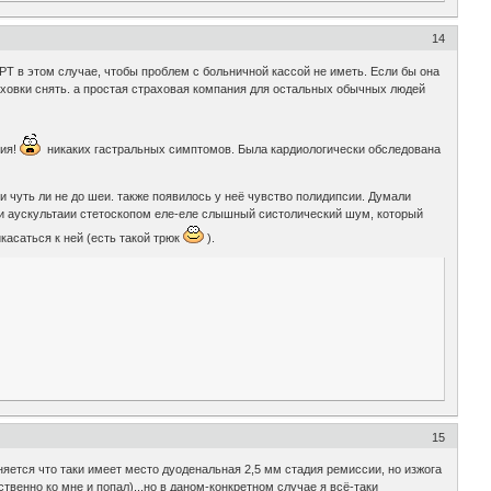
14
МРТ в этом случае, чтобы проблем с больничной кассой не иметь. Если бы она
аховки снять. а простая страховая компания для остальных обычных людей
рия!
никаких гастральных симптомов. Была кардиологически обследована
и чуть ли не до шеи. также появилось у неё чувство полидипсии. Думали
при аускультаии стетоскопом еле-еле слышный систолический шум, который
касаться к ней (есть такой трюк
).
15
няется что таки имеет место дуоденальная 2,5 мм стадия ремиссии, но изжога
твенно ко мне и попал)...но в даном-конкретном случае я всё-таки