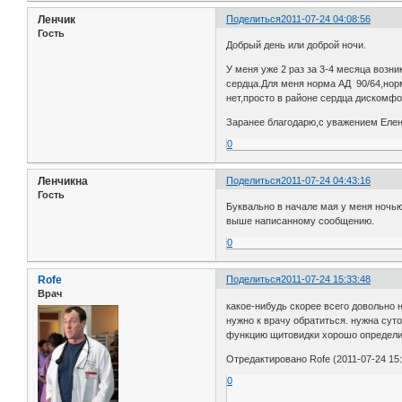
Ленчик
Поделиться
2011-07-24 04:08:56
Гость
Добрый день или доброй ночи.
У меня уже 2 раз за 3-4 месяца возни
сердца.Для меня норма АД 90/64,норм
нет,просто в районе сердца дискомфо
Заранее благодарю,с уважением Елен
0
Ленчикна
Поделиться
2011-07-24 04:43:16
Гость
Буквально в начале мая у меня ночью
выше написанному сообщению.
0
Rofe
Поделиться
2011-07-24 15:33:48
Врач
какое-нибудь скорее всего довольно 
нужно к врачу обратиться. нужна суто
функцию щитовидки хорошо определит
Отредактировано Rofe (2011-07-24 15:
0