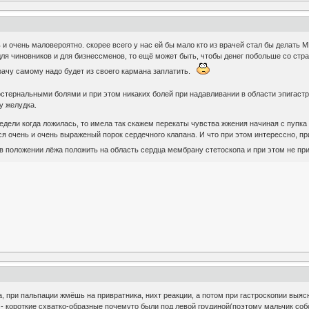
 и очень маловероятно. скорее всего у нас ей бы мало кто из врачей стал бы делать 
для чиновников и для бизнессменов, то ещё может быть, чтобы денег побольше со стр
врачу самому надо будет из своего кармана заплатить.
остернальными болями и при этом никаких болей при надавливании в области эпигаст
ву желудка.
недели когда ложилась, то имела так скажем перекаты чувства жжения начиная с пупка 
лся очень и очень выраженый порок сердечного клапана. И что при этом интерессно, 
 положении лёжа положить на область сердца мембрану стетоскопа и при этом не при
, при пальпации жмёшь на привратника, нихт реакции, а потом при гастроскопии выяс
 - короткие схватко-образные почемуто были под левой грудиной(поэтому мальчик собс