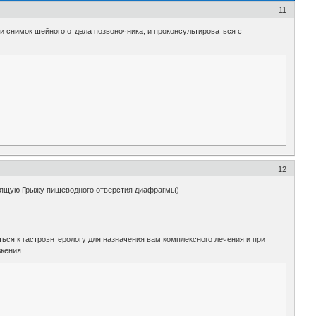
11
и снимок шейного отдела позвоночника, и проконсультироваться с
12
ьзящую Грыжу пищеводного отверстия диафрагмы)
ься к гастроэнтерологу для назначения вам комплексного лечения и при
жения.