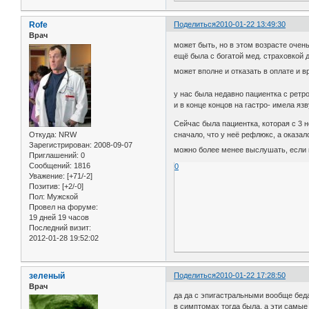
Rofe
Поделиться
2010-01-22 13:49:30
Врач
может быть, но в этом возрасте очень
ещё была с богатой мед. страховкой 
может вполне и отказать в оплате и 
у нас была недавно пациентка с ретр
и в конце концов на гастро- имела яз
Сейчас была пациентка, которая с 3 
Откуда:
NRW
сначало, что у неё рефлюкс, а оказа
Зарегистрирован
: 2008-09-07
можно более менее выслушать, если в
Приглашений:
0
Сообщений:
1816
0
Уважение:
[+71/-2]
Позитив:
[+2/-0]
Пол:
Мужской
Провел на форуме:
19 дней 19 часов
Последний визит:
2012-01-28 19:52:02
зеленый
Поделиться
2010-01-22 17:28:50
Врач
да да с эпигастральными вообще беда
в симптомах тогда была, а эти самые