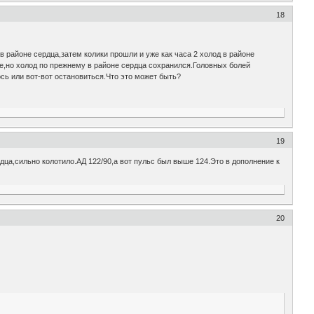
18
в районе сердца,затем колики прошли и уже как часа 2 холод в районе
е,но холод по прежнему в районе сердца сохранился.Головных болей
сь или вот-вот остановиться.Что это может быть?
19
дца,сильно колотило.АД 122/90,а вот пульс был выше 124.Это в дополнение к
20