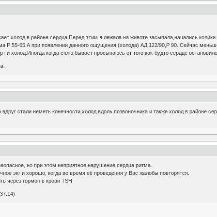
кает холод в районе сердца.Перед этим я лежала на животе засыпала,начались колики 
а P 55-65.А при появлении данного ощущения (холода) АД 122/90,Р 90. Сейчас меньш
рт и холод.Иногда когда сплю,бывает просыпаюсь от того,как-будто сердце остановило
а.
 вдруг стали неметь конечности,холод вдоль позвоночника и также холод в районе сер
неопасное, но при этом неприятное нарушение сердца ритма.
чное экг и хорошо, когда во время её проведения у Вас жалобы повторятся.
ь через гормон в крови TSH
37:14)