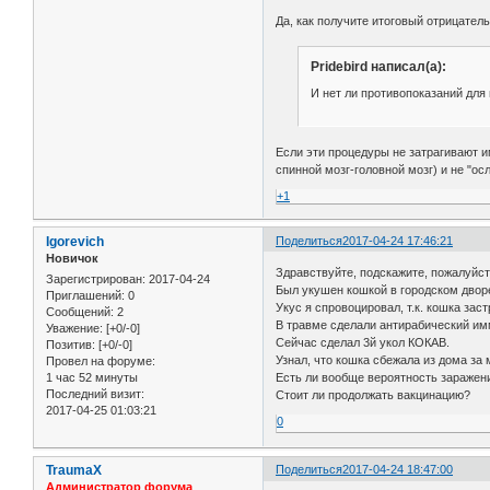
Да, как получите итоговый отрицател
Pridebird написал(а):
И нет ли противопоказаний дл
Если эти процедуры не затрагивают 
спинной мозг-головной мозг) и не "ос
+1
Igorevich
Поделиться
2017-04-24 17:46:21
Новичок
Здравствуйте, подскажите, пожалуйст
Зарегистрирован
: 2017-04-24
Был укушен кошкой в городском дворе
Приглашений:
0
Укус я спровоцировал, т.к. кошка зас
Сообщений:
2
В травме сделали антирабический им
Уважение:
[+0/-0]
Сейчас сделал 3й укол КОКАВ.
Позитив:
[+0/-0]
Узнал, что кошка сбежала из дома за
Провел на форуме:
1 час 52 минуты
Есть ли вообще вероятность заражени
Последний визит:
Стоит ли продолжать вакцинацию?
2017-04-25 01:03:21
0
TraumaX
Поделиться
2017-04-24 18:47:00
Администратор форума