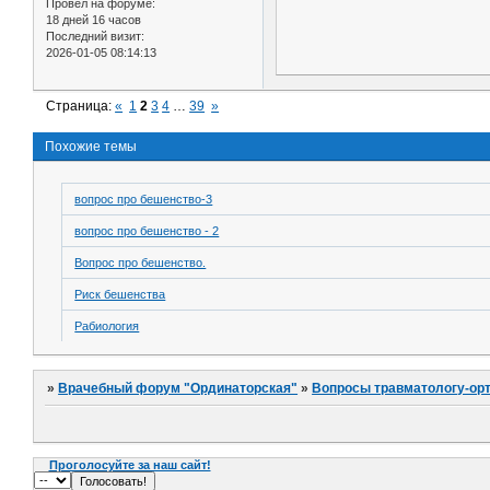
Провел на форуме:
18 дней 16 часов
Последний визит:
2026-01-05 08:14:13
Страница:
«
1
2
3
4
…
39
»
Похожие темы
вопрос про бешенство-3
вопрос про бешенство - 2
Вопрос про бешенство.
Риск бешенства
Рабиология
»
Врачебный форум "Ординаторская"
»
Вопросы травматологу-ор
Проголосуйте за наш сайт!