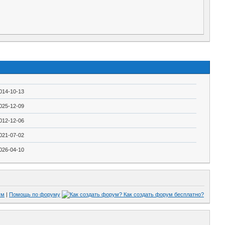
014-10-13
025-12-09
012-12-06
021-07-02
026-04-10
ум
|
Помощь по форуму