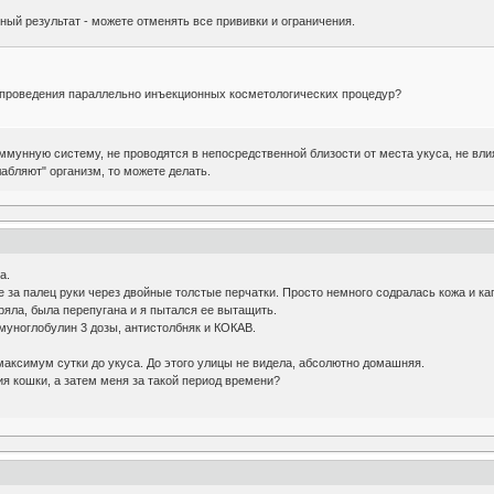
ьный результат - можете отменять все прививки и ограничения.
я проведения параллельно инъекционных косметологических процедур?
иммунную систему, не проводятся в непосредственной близости от места укуса, не в
лабляют" организм, то можете делать.
а.
 за палец руки через двойные толстые перчатки. Просто немного содралась кожа и ка
тряла, была перепугана и я пытался ее вытащить.
муноглобулин 3 дозы, антистолбняк и КОКАВ.
 максимум сутки до укуса. До этого улицы не видела, абсолютно домашняя.
я кошки, а затем меня за такой период времени?