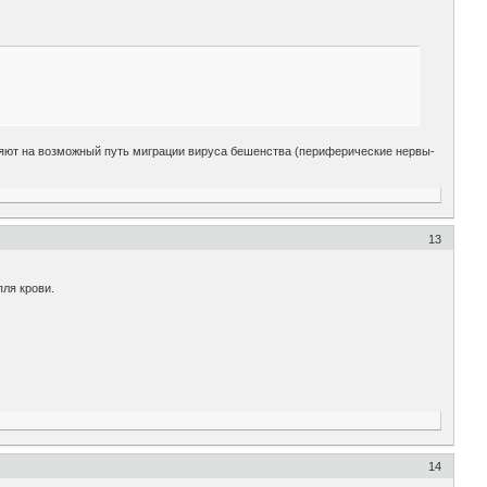
лияют на возможный путь миграции вируса бешенства (периферические нервы-
13
пля крови.
14