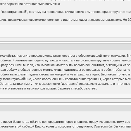
такое заражение потенциально возможно.
 "перестраховкой", поэтому на проявление клинических симптомов ориентируются тол
ины практически невозможно, если речь идет о молодом и здоровом организме. Но 10
ожалуйста, помогите профессиональным советом в обеспокоившей меня ситуации. Вчер
обакой. Животное выглядело пугающе – изо рта у него свисали крупные «ошметки» сл
 Сразу возникли мысли, что животное может быть больно бешенством, а женщина из-з
иведя собаку в общественное место, лишь подтягивала ее поводком к себе, чтобы та н
 собаки на асфальт падала слюна, по которой мне и пришлось идти. Беспокоит то, что
 у меня глубочайшие, часто болезненные и кровоточащие трещины, через которые може
бстоятельствах (могут ли мокрые носки "доставить" инфекцию с асфальта в пяточные
ла его впервые и не знаю, где искать. Заранее спасибо за ответ.
Но вирус бешенства обычно не передается через внешнюю среду, именно поэтому все 
ослюнение этой собакой Ваших кожных покровов с трещинами. Или если бы Вы наступи