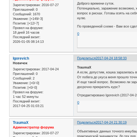
Доброго времени суток.
Зарегистрирован
: 2016-07-27
Потенциально, заражение возможно, х
Приглашений:
0
вопрос в рисках. Готовы взять на се
Сообщений:
1670
нулю.
Уважение:
[+149/-3]
Позитив:
[+12/-7]
По проведенной схеме - Вам все сде
Провел на форуме:
18 дней 16 часов
0
Последний визит:
2026-01-05 08:14:13
Igorevich
Поделиться
2017-04-24 18:58:33
Новичок
TraumaX
Зарегистрирован
: 2017-04-24
А если, допустим, кошка заразилась в
Приглашений:
0
От побега до укуса меня прошло точно
Сообщений:
2
И еще такой вопрос. Возможно ли зар
Уважение:
[+0/-0]
досрочно прекратить курс?
Позитив:
[+0/-0]
Провел на форуме:
Отредактировано Igorevich (2017-04-2
1 час 52 минуты
Последний визит:
0
2017-04-25 01:03:21
TraumaX
Поделиться
2017-04-24 21:30:19
Администратор форума
Объективных данных точного инкубаци
Зарегистрирован
: 2016-07-27
практической значимости. До тех пор,