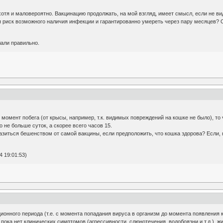
отя и маловероятно. Вакцинацию продолжать, на мой взгляд, имеет смысл, если не вид
бя риск возможного наличия инфекции и гарантированно умереть через пару месяцев?
лали правильно.
 момент побега (от крысы, например, т.к. видимых повреждений на кошке не было), то
 не больше суток, а скорее всего часов 15.
азиться бешенством от самой вакцины, если предположить, что кошка здорова? Если, 
4 19:01:53)
онного периода (т.е. с момента попадания вируса в организм до момента появления к
 пока нет клинических симптомов (агрессивности, слюнотечения, водобоязни и т.д.), 