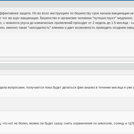
ффективнее защита. Но во всех инструкциях по бешенству срок начала вакцинации не 
ут тот же курс вакцинации. Бешенство в организме человека "путешествует" медленно
, с момента укуса до клинических проявлений проходит от 2 недель до 1.5 месяца - с
енно, именно такая "запоздалость" клиники и дает возможность проводить позднюю вак
ла вопросами, получается пока будет делаться фин анализ в течение месяца я уже усп
, что кот не болел, можно ли будет сразу снять ограничения по алкоголю, солнцу и т