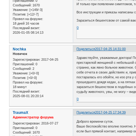
Приглашений:
0
И только при появлении симптомов, 
Сообщений:
1670
Уважение:
[+149/-3]
Все инструкции и приказы написаны с
Позитив:
[+12/-7]
Провел на форуме:
Заразиться бешентсвом от самой вакц
18 дней 16 часов
0
Последний визит:
2026-01-05 08:14:13
Nochka
Поделиться
2017-04-25 14:31:00
Новичок
Здравствуйте, уважаемые доктора! П
Зарегистрирован
: 2017-04-25
престарелой женщиной с небольшой с
Приглашений:
0
странно, как явно больное животное.
Сообщений:
2
себе отчета в своих действиях и, пр
Уважение:
[+0/-0]
постаралась его обойти, но изо рта у
Позитив:
[+0/-0]
прошедшего дождя кедах, а на пятках
Провел на форуме:
18 минут
заразиться бешенством в подобных о
Последний визит:
судьбу животного, увы, не могу – виде
2025-08-01 20:20:14
0
TraumaX
Поделиться
2017-04-25 17:34:39
Администратор форума
Доброго времени суток.
Зарегистрирован
: 2016-07-27
Ваше беспокойство вполне понятно. 
Приглашений:
0
если был прямой контакт, например 
Сообщений:
1670