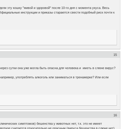
ели эту кошку "живой и здоровой" после 10-го дня с момента укуса. Весь
 Официальные инструкции и приказы стараются свести подобный риск почти к
15
 через сутки она уже могла быть опасна для человека и иметь в слюне вирус?
например, употреблять алкоголь или заниматься в тренажерке? Или если
16
линических симптомов) бешенства у животных нет, т.к. это не имеет
животное считается относительно не опасным (вируса бешенства в слюне нет).