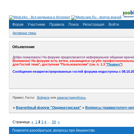
Форум
Участники
Правила
Поиск
Регистрация
Войти
Активные темы
Объявление
Добро пожаловать! На форуме предполагается неформальное общение врачей
Внимание! На форуме есть ветки, касающиеся сугубо профессиональных
для Гостей тема", доступная "Пользователям" (см. п. 1.3
"Правил"
)
Сообщения незарегистрированных гостей форума недоступны с 08.10.201
Привет, Гость!
Войдите
или
зарегистрируйтесь
.
»
Врачебный форум "Ординаторская"
»
Вопросы травматологу-ор
Страница:
«
1
2
3
4
…
39
»
Помогите разобраться, вопросы про бешенство