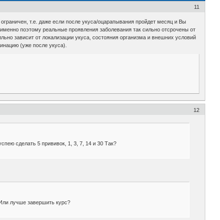
11
ограничен, т.е. даже если после укуса/оцарапывания пройдет месяц и Вы
, именно поэтому реальные проявления заболевания так сильно отсрочены от
ильно зависит от локализации укуса, состояния организма и внешних условий
цинацию (уже после укуса).
12
ею сделать 5 прививок, 1, 3, 7, 14 и 30 Так?
д?Или лучше завершить курс?