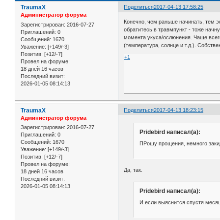
TraumaX
Поделиться
2017-04-13 17:58:25
Администратор форума
Конечно, чем раньше начинать, тем э
Зарегистрирован
: 2016-07-27
обратитесь в травмпункт - тоже начн
Приглашений:
0
момента укуса/ослюнения. Чаще всего
Сообщений:
1670
(температура, солнце и т.д.). Собств
Уважение:
[+149/-3]
Позитив:
[+12/-7]
+1
Провел на форуме:
18 дней 16 часов
Последний визит:
2026-01-05 08:14:13
TraumaX
Поделиться
2017-04-13 18:23:15
Администратор форума
Зарегистрирован
: 2016-07-27
Pridebird написал(а):
Приглашений:
0
Сообщений:
1670
ПРошу прощения, немного закида
Уважение:
[+149/-3]
Позитив:
[+12/-7]
Провел на форуме:
Да, так.
18 дней 16 часов
Последний визит:
2026-01-05 08:14:13
Pridebird написал(а):
И если выяснится спустя месяц