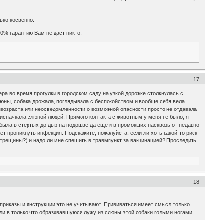
ько косвенно.
0% гарантию Вам не даст никто.
17
а во время прогулки в городском саду на узкой дорожке столкнулась с
юны, собака дрожала, поглядывала с беспокойством и вообще себя вела
а возраста или неосведомленности о возможной опасности просто не отдавала
е испачкала слюной людей. Прямого контакта с животным у меня не было, я
 я была в стертых до дыр на подошве да еще и в промокших насквозь от недавно
т проникнуть инфекция. Подскажите, пожалуйста, если ли хоть какой-то риск
 трещины?) и надо ли мне спешить в травмпункт за вакцинацией? Проследить
18
приказы и инструкции это не учитывают. Прививаться имеет смысл только
ли в только что образовавшуюся лужу из слюны этой собаки голыми ногами.