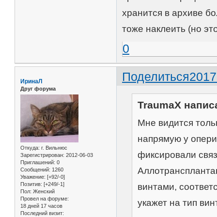
хранится в архиве бо
тоже наклеить (но эт
0
Поделиться
2017
ИринаЛ
Друг форума
TraumaX написа
Мне видится толь
напрямую у опери
Откуда:
г. Вильнюс
фиксировали связк
Зарегистрирован
: 2012-06-03
Приглашений:
0
Аллотрансплантан
Сообщений:
1260
Уважение:
[+92/-0]
Позитив:
[+249/-1]
винтами, соответ
Пол:
Женский
Провел на форуме:
укажет на тип вин
18 дней 17 часов
Последний визит: