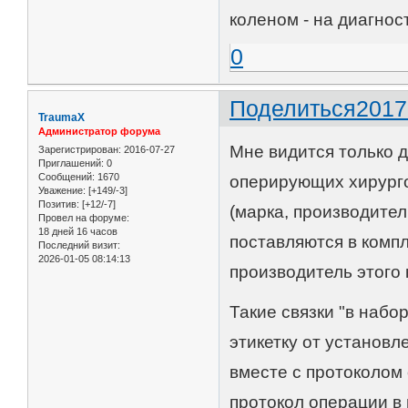
коленом - на диагно
0
Поделиться
2017
TraumaX
Администратор форума
Мне видится только 
Зарегистрирован
: 2016-07-27
Приглашений:
0
Сообщений:
1670
оперирующих хирурго
Уважение:
[+149/-3]
Позитив:
[+12/-7]
(марка, производитель
Провел на форуме:
18 дней 16 часов
поставляются в компл
Последний визит:
2026-01-05 08:14:13
производитель этого 
Такие связки "в набо
этикетку от установ
вместе с протоколом 
протокол операции в