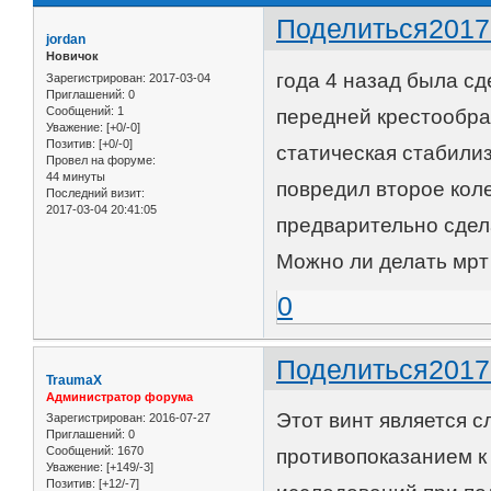
Поделиться
2017
jordan
Новичок
года 4 назад была сд
Зарегистрирован
: 2017-03-04
Приглашений:
0
Сообщений:
1
передней крестообра
Уважение:
[+0/-0]
Позитив:
[+0/-0]
статическая стабили
Провел на форуме:
44 минуты
повредил второе коле
Последний визит:
2017-03-04 20:41:05
предварительно сдел
Можно ли делать мрт
0
Поделиться
2017
TraumaX
Администратор форума
Этот винт является 
Зарегистрирован
: 2016-07-27
Приглашений:
0
Сообщений:
1670
противопоказанием к 
Уважение:
[+149/-3]
Позитив:
[+12/-7]