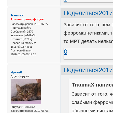
Поделиться
2017
TraumaX
Администратор форума
Зависит от того, чем
Зарегистрирован
: 2016-07-27
Приглашений:
0
Сообщений:
1670
ферромагнетиками, т
Уважение:
[+149/-3]
Позитив:
[+12/-7]
то МРТ делать нельзя
Провел на форуме:
18 дней 16 часов
0
Последний визит:
2026-01-05 08:14:13
Поделиться
2017
ИринаЛ
Друг форума
TraumaX написа
Зависит от того, 
слабыми ферромаг
Откуда:
г. Вильнюс
обычными винтами
Зарегистрирован
: 2012-06-03