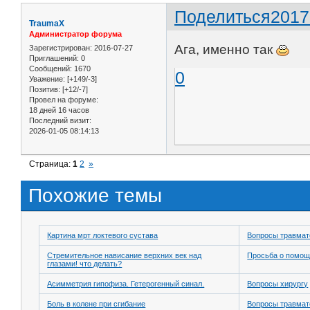
Поделиться
2017
TraumaX
Администратор форума
Ага, именно так
Зарегистрирован
: 2016-07-27
Приглашений:
0
Сообщений:
1670
0
Уважение:
[+149/-3]
Позитив:
[+12/-7]
Провел на форуме:
18 дней 16 часов
Последний визит:
2026-01-05 08:14:13
Страница:
1
2
»
Похожие темы
Картина мрт локтевого сустава
Вопросы травмат
Стремительное нависание верхних век над
Просьба о помо
глазами! что делать?
Асимметрия гипофиза. Гетерогенный синал.
Вопросы хирургу
Боль в колене при сгибание
Вопросы травмат