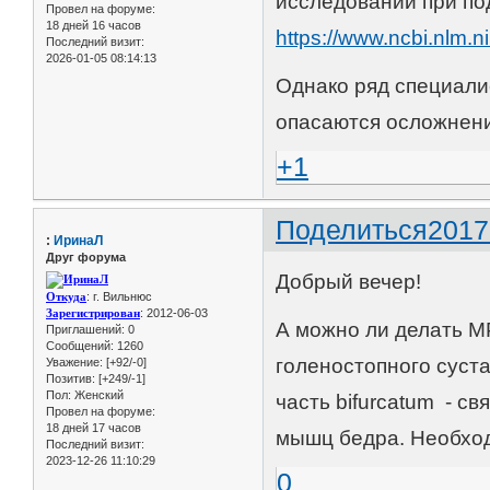
исследований при по
Провел на форуме:
18 дней 16 часов
https://www.ncbi.nlm.
Последний визит:
2026-01-05 08:14:13
Однако ряд специали
опасаются осложнени
+1
Поделиться
2017
:
ИринаЛ
Друг форума
Добрый вечер!
Откуда
: г. Вильнюс
Зарегистрирован
: 2012-06-03
А можно ли делать М
Приглашений:
0
Сообщений:
1260
голеностопного суста
Уважение:
[+92/-0]
Позитив:
[+249/-1]
Пол:
Женский
часть bifurcatum - с
Провел на форуме:
18 дней 17 часов
мышц бедра. Необход
Последний визит:
2023-12-26 11:10:29
0