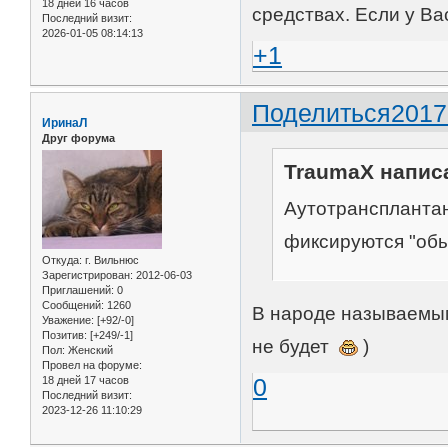
18 дней 16 часов
средствах. Если у Ва
Последний визит:
2026-01-05 08:14:13
+1
Поделиться
2017
ИринаЛ
Друг форума
TraumaX написа
Аутотрансплантант
фиксируются "об
Откуда:
г. Вильнюс
Зарегистрирован
: 2012-06-03
Приглашений:
0
Сообщений:
1260
В народе называемым
Уважение:
[+92/-0]
Позитив:
[+249/-1]
не будет
)
Пол:
Женский
Провел на форуме:
0
18 дней 17 часов
Последний визит:
2023-12-26 11:10:29