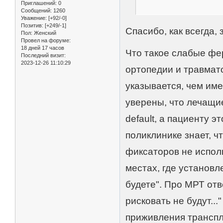
Приглашений:
0
Сообщений:
1260
Уважение:
[+92/-0]
Позитив:
[+249/-1]
Спасибо, как всегда,
Пол:
Женский
Провел на форуме:
18 дней 17 часов
Что такое слабые фе
Последний визит:
2023-12-26 11:10:29
ортопедии и травмат
указывается, чем и
уверены, что лечащие
default, а пациенту э
поликлинике знает, ч
фиксаторов не исполь
местах, где установл
будете". Про МРТ отв
рисковать не будут...
приживления транспл