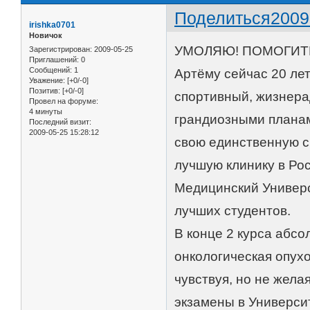
Поделиться
2009
irishka0701
Новичок
УМОЛЯЮ! ПОМОГИТЕ
Зарегистрирован
: 2009-05-25
Приглашений:
0
Сообщений:
1
Артёму сейчас 20 лет
Уважение:
[+0/-0]
Позитив:
[+0/-0]
спортивный, жизнера
Провел на форуме:
4 минуты
грандиозными планам
Последний визит:
2009-05-25 15:28:12
свою единственную с 
лучшую клинику в Ро
Медицинский Универси
лучших студентов.
В конце 2 курса абс
онкологическая опух
чувствуя, но не жела
экзамены в Универси