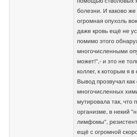
помощью стволовых к
болезни. И каково же
огромная опухоль вок
даже кровь ещё не у
помимо этого обнару
многочисленными опу
может!",- и это не т
коллег, к которым я 
Вывод прозвучал как 
многочисленных хими
мутировала так, что 
организме, в некий 
лимфомы", резистент
ещё с огромной скор