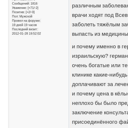
Сообщений:
1816
различным заболеван
Уважение:
[+71/-2]
Позитив:
[+2/-0]
врачи ходят под Все
Пол:
Мужской
Провел на форуме:
заболеть тяжёлым заб
19 дней 19 часов
Последний визит:
выпасть из медицин
2012-01-28 19:52:02
и почему именно в ге
израильскую? германс
очень богатые или те
клинике какие-нибуд
доплачивают за лечени
и почему цена в кёль
неплохо бы было пре
заключение консульт
присоединённого фа