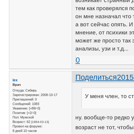
возникает странный 
тем как проверялся п
он мне назначал что 
а вот сейчас опять. 
мнение, от психики эт
может же просто так 
анализы, узи и т.д...
0
Поделиться
2015
lex
Врач
Откуда:
Сибирь
У меня член, то с
Зарегистрирован
: 2008-10-17
Приглашений:
0
Сообщений:
1083
Уважение:
[+89/-0]
Позитив:
[+2/-0]
ну. вообще-то редко 
Пол:
Мужской
Возраст:
62
[1964-03-13]
возраст не тот, чтоб
Провел на форуме:
8 дней 10 часов