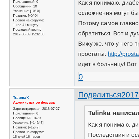
Как я понимаю, диабе
Приглашений:
0
Сообщений:
10
Уважение:
[+0/-0]
осложнения могут быт
Позитив:
[+0/-0]
Провел на форуме:
Потому самое главное
1 час 41 минуту
Последний визит:
обратиться. Вот и ду
2017-05-09 15:32:33
Вижу же, что у него 
простаты:
http://prosta
идет в больницу! Вот
0
Поделиться
2017
TraumaX
Администратор форума
Зарегистрирован
: 2016-07-27
Talinka написал
Приглашений:
0
Сообщений:
1670
Уважение:
[+149/-3]
Как я понимаю, ди
Позитив:
[+12/-7]
Провел на форуме:
Последствия и ос
18 дней 16 часов