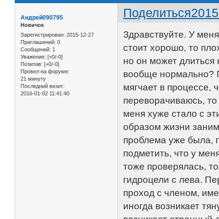
Поделиться
2015
Андрей090795
Новичок
Здравствуйте. У меня
Зарегистрирован
: 2015-12-27
Приглашений:
0
стоит хорошо, то плох
Сообщений:
1
Уважение:
[+0/-0]
но он может длиться 
Позитив:
[+0/-0]
Провел на форуме:
вообще нормально? П
21 минуту
мягчает в процессе, 
Последний визит:
2016-01-02 11:41:40
переворачиваюсь, то 
меня хуже стало с эт
образом жизни заним
проблема уже была, п
подметить, что у мен
тоже проверялась, то
гидроцели с лева. Пе
проход с членом, име
иногда возникает тя