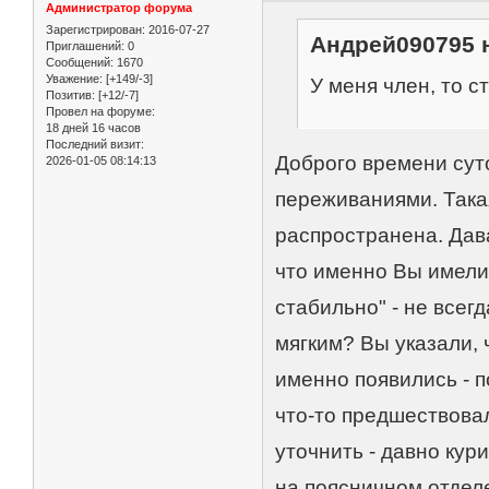
Администратор форума
Зарегистрирован
: 2016-07-27
Андрей090795 н
Приглашений:
0
Сообщений:
1670
Уважение:
[+149/-3]
У меня член, то с
Позитив:
[+12/-7]
Провел на форуме:
18 дней 16 часов
Последний визит:
Доброго времени сут
2026-01-05 08:14:13
переживаниями. Така
распространена. Дав
что именно Вы имели 
стабильно" - не всег
мягким? Вы указали, 
именно появились - 
что-то предшествова
уточнить - давно кур
на поясничном отдел