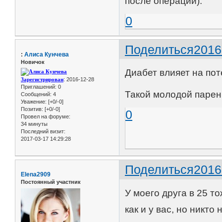
после операции).
0
Поделиться
2016
:
Алиса Кунчева
Новичок
Диабет влияет на пот
Зарегистрирован
: 2016-12-28
Приглашений:
0
Такой молодой парень
Сообщений:
4
Уважение:
[+0/-0]
Позитив:
[+0/-0]
0
Провел на форуме:
34 минуты
Последний визит:
2017-03-17 14:29:28
Поделиться
2016
Elena2909
Постоянный участник
У моего друга в 25 т
как и у вас, но никт