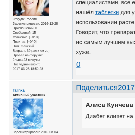
специалистами, все 
нашёл
таблетки
для у
Откуда:
Россия
использовании расте
Зарегистрирован
: 2016-12-28
Приглашений:
0
Говорит, что препара
Сообщений:
15
Уважение:
[+0/-0]
но самым лучшим выхо
Позитив:
[+0/-0]
Пол:
Женский
Возраст:
39
хуже.
[1986-09-29]
Провел на форуме:
2 часа 23 минуты
0
Последний визит:
2017-03-23 18:52:28
Поделиться
2017
Talinka
Активный участник
Алиса Кунчева 
Диабет влияет на
Зарегистрирован
: 2016-08-04