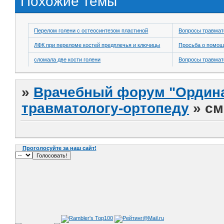
Похожие темы
Перелом голени с остеосинтезом пластиной
Вопросы травмат
ЛФК при переломе костей предплечья и ключицы
Просьба о помо
сломала две кости голени
Вопросы травмат
»
Врачебный форум "Ордина
травматологу-ортопеду
»
см
Проголосуйте за наш сайт!