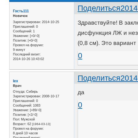
Поделиться
2014
Гость111
Новичок
Здравствуйте! В зак
Зарегистрирован
: 2014-10-25
Приглашений:
0
Сообщений:
1
дисфункция ЛЖ и нез
Уважение:
[+0/-0]
Позитив:
[+0/-0]
(0,8 см). Это вариан
Провел на форуме:
9 минут
0
Последний визит:
2014-10-26 10:43:02
Поделиться
2014
lex
Врач
да
Откуда:
Сибирь
Зарегистрирован
: 2008-10-17
Приглашений:
0
0
Сообщений:
1083
Уважение:
[+89/-0]
Позитив:
[+2/-0]
Пол:
Мужской
Возраст:
62
[1964-03-13]
Провел на форуме:
8 дней 10 часов
Последний визит: