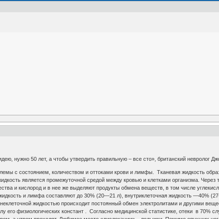
дею, нужно 50 лет, а чтобы утвердить правильную – все сто», британский невролог Дж
мы с состоянием, количеством и оттоками крови и лимфы. Тканевая жидкость образ
жидкость является промежуточной средой между кровью и клетками организма. Через 
ства и кислород и в нее же выделяют продукты обмена веществ, в том числе углекис
 жидкость и лимфа составляют до 30% (20—21 л), внутриклеточная жидкость —40% (27
внеклеточной жидкостью происходит постоянный обмен электролитами и другими вещ
слу его физиологических констант . Согласно медицинской статистике, отеки в 70% с