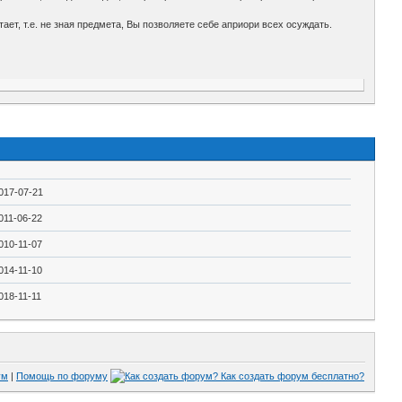
ает, т.е. не зная предмета, Вы позволяете себе априори всех осуждать.
017-07-21
011-06-22
010-11-07
014-11-10
018-11-11
ум
|
Помощь по форуму