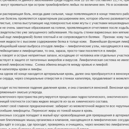
стречаемости данного заболевания среди подростков 12-16 лет составляет 21,7%, пр
могут проявиться при остром тромбофлебите любых по величине вен. Но в основном не
и распирающая боль, иногда даже сильная, чаще появляющаяся в конце тяжелого рабоче
не болезнь проявляется характерным расширением вен, которое обычно развивается 
листые, слегка выступающие над поверхностью кожи жгуты с участками мешковидных 
 и не очень заметные образования на голени, проявляющиеся отчетливее после ходьбы
 свидетельство уже запущенного заболевания. На ощупь стенки варикозных вен мягкие
ще лимфедемой) более плотный и не сопровождается болями. Признак: кожу тыла с
ния жидкости с высоким содержанием белка в толще кожи. Важнейшая функция лимфа
ощнейший канал выброса отходов лимфы – лимфатические узлы, находящиеся в кише
 лейкоцитами и лимфоцитами, то она, зараза, просто-таки поселяется в лимфе.
говорят и острые неприятные запахи, исходящие от человека или отдельных участко
аствует в защите от патогенных микробов и вирусов. Лимфатическая система не имее
зней лимфосистемы. Схема обмена веществ между кровью и лимфой:
ся капилляры крови и лимфы.
 на одном её конце находится артериальная кровь, далее она преобразуется в венозн
м сердца, через специальные отверстия в стенках капилляра, продавливает в межкле
исходит естественное падение давления крови, и она становится венозной. Венозная кр
аряженные» окисью углерода.
клеточного пространства регулируется процессами гидростатического, онкотического
ницей плотности состава жидких веществ из-за их химического состава.
лняет своё главное предназначение: забирает из межклеточной жидкости все «крупны
огибшие лимфоциты. Переносит жиры из тонкой кишки в кровь.
 венозных сосудов попадает в малый круг кровообращения для превращения в артериал
ения близлежащих мышц организма и клапанов, находящихся в лимфатических сосуда
а идёт в сосуды, где проходит, проверяясь и очищаясь, через множество лимфатическ