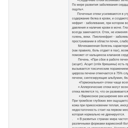
«Сердечные отеки возникают вечером
По мере развития заболевания сердца
ощупь».
Почечные отеки усиливаются в утре
содержание белка в крови, и создают
нефрит - заболевание, при котором 
давления и наличие крови в моче. Гл
всегда замечаются. Отек, не изменяя
голень, веки. Пиелонефрит - заболе
простукивании в области почек, слаб
Мочекаменная болезнь характеризует
(как правило, боль отдает в пах), во
поможет от кальциноза клапанов серд
Печень. «При сбое в работе печени 
(асцит). Асцит (отёк брюшины) есть 
вызывается токсическим поражением п
цирроза печени отмечается в 75% слу
печени, синтезирующие альбумин, бел
«Гормональные» отеки чаще всего по
« Аллергические отеки могут возник
отека является то, что он развиваетс
« Варикозное расширение вен или тр
При тромбозе глубоких вен ощущается 
кожа при прикосновении теплая, ино
недостаточность стоит на первом мес
которая нормально не дренируется.
. « В развитых странах мира частот
различными формами варикозной боле