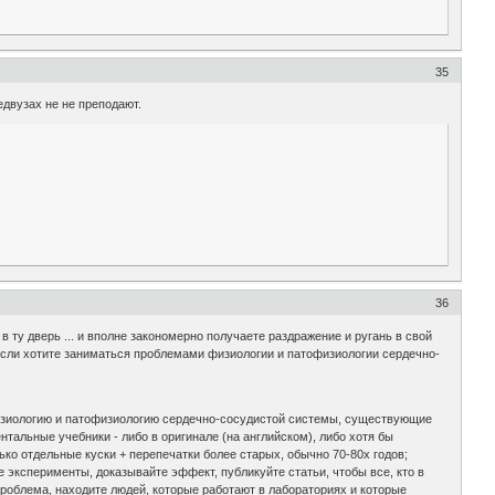
35
едвузах не не преподают.
36
в ту дверь ... и вполне закономерно получаете раздражение и ругань в свой
 если хотите заниматься проблемами физиологии и патофизиологии сердечно-
 физиологию и патофизиологию сердечно-сосудистой системы, существующие
альные учебники - либо в оригинале (на английском), либо хотя бы
о отдельные куски + перепечатки более старых, обычно 70-80х годов;
е эксперименты, доказывайте эффект, публикуйте статьи, чтобы все, кто в
проблема, находите людей, которые работают в лабораториях и которые