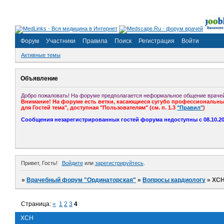
Форум
Участники
Правила
Поиск
Регистрация
Войти
Активные темы
Объявление
Добро пожаловать! На форуме предполагается неформальное общение врачей
Внимание! На форуме есть ветки, касающиеся сугубо профессиональных
для Гостей тема", доступная "Пользователям" (см. п. 1.3
"Правил"
)
Сообщения незарегистрированных гостей форума недоступны с 08.10.201
Привет, Гость!
Войдите
или
зарегистрируйтесь
.
»
Врачебный форум "Ординаторская"
»
Вопросы кардиологу
»
ХС
Страница:
«
1
2
3
4
ХСН