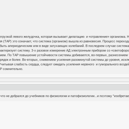
регрузкой левого желудочка, которая вызывает дилатацию и «отравление» организма.
я (ТАР) это означает, что система (организм) вышла из равновесия. Процесс перехо
ыть апериодическим или в виде затухающих колебаний. В последнем случае система 
рактеризует систему. 3-х разовое измерение АД электронным прибором со «светофоро
ием. По ТАР повышение устойчивости системы добиваются, во-первых, разнесением ч
 порядок и более. Во-вторых, снижением усиления разомкнутой системы до уровня, и
читывая слабость сердца, следует ожидать усиления нервного и гуморального воздей
АР сомнительно.
 что не добрался до учебников по физиологии и патофизиологии...и поэтому "изобрета