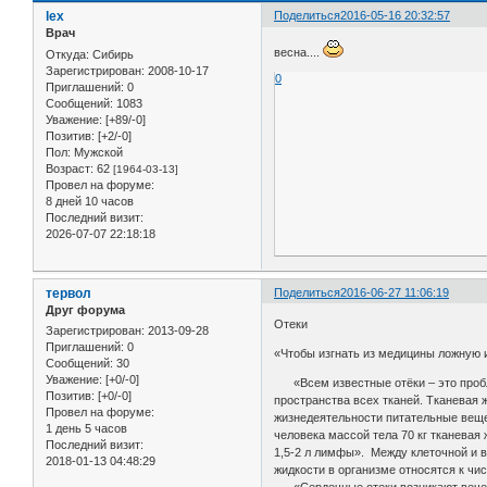
lex
Поделиться
2016-05-16 20:32:57
Врач
весна....
Откуда:
Сибирь
Зарегистрирован
: 2008-10-17
0
Приглашений:
0
Сообщений:
1083
Уважение:
[+89/-0]
Позитив:
[+2/-0]
Пол:
Мужской
Возраст:
62
[1964-03-13]
Провел на форуме:
8 дней 10 часов
Последний визит:
2026-07-07 22:18:18
тервол
Поделиться
2016-06-27 11:06:19
Друг форума
Отеки
Зарегистрирован
: 2013-09-28
Приглашений:
0
«Чтобы изгнать из медицины ложную и
Сообщений:
30
Уважение:
[+0/-0]
«Всем известные отёки – это пробле
Позитив:
[+0/-0]
пространства всех тканей. Тканевая 
Провел на форуме:
жизнедеятельности питательные веще
1 день 5 часов
человека массой тела 70 кг тканевая
Последний визит:
1,5-2 л лимфы». Между клеточной и 
2018-01-13 04:48:29
жидкости в организме относятся к чи