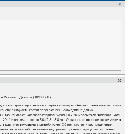
31
32
он Хьюлингс Джексон (1836-1911)
уется из крови, просачиваясь через капилляры. Она заполняет межклеточные
тканевую жидкость клетки получают все необходимые для их
лый газ. Жидкость составляет приблизительно 70% массы тела человека. Для
—29 л) и плазма — около 5% (2,8—3,0 л). У человека в среднем цирку¬лирует
ествами, участвующими в метаболизме. Объем, состав и распределение
лучаев вызваны заболеваниями внутренних органов (сердца, почек, печени).