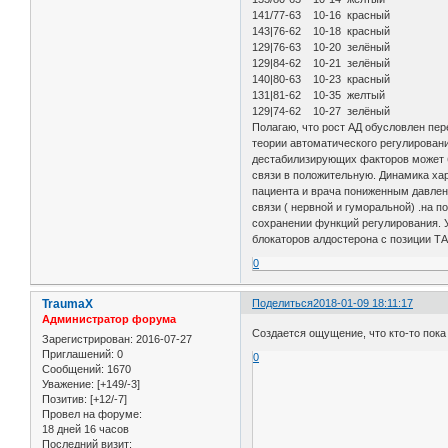
141/77-63 10-16 красный
143|76-62 10-18 красный
129|76-63 10-20 зелёный
129|84-62 10-21 зелёный
140|80-63 10-23 красный
131|81-62 10-35 желтый
129|74-62 10-27 зелёный
Полагаю, что рост АД обусловлен пе
теории автоматического регулировани
дестабилизирующих факторов может б
связи в положительную. Динамика ха
пациента и врача пониженным давлен
связи ( нервной и гуморальной) .на
сохранении функций регулирования. У
блокаторов алдостерона с позиции Т
0
TraumaX
Поделиться
2018-01-09 18:11:17
Администратор форума
Создается ощущение, что кто-то пока
Зарегистрирован
: 2016-07-27
Приглашений:
0
0
Сообщений:
1670
Уважение:
[+149/-3]
Позитив:
[+12/-7]
Провел на форуме:
18 дней 16 часов
Последний визит: