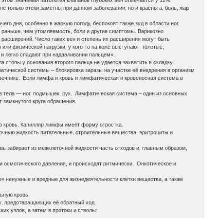
и этом значимая патология клапанов глубоких вен отмечается у 12%
 только отеки заметны при данном заболевании, но и краснота, боль, жар
го дня, особенно в жаркую погоду, беспокоят также зуд в области ног,
раньше, чем утомляемость, боли и другие симптомы. Варикозно
расширений. Число таких вен и степень их расширения могут быть
 или физической нагрузки, у кого-то на коже выступают толстые,
 и легко спадают при надавливании пальцем».
топы у основания второго пальца не удается захватить в складку.
тической системы – блокировка заразы на участке её внедрения в организм
чнике. Если лимфа и кровь и лимфатическая и кровеносная система в
в тела — ног, подмышек, рук. Лимфатическая система – один из основных
т замкнутого круга обращения.
ую кровь. Капилляр лимфы имеет форму отростка.
точную жидкость питательные, строительные вещества, эритроциты и
овь забирает из межклеточной жидкости часть отходов и, главным образом,
 и осмотического давления, и происходят ритмически. Онкотическое и
е» ненужные и вредные для жизнедеятельности клетки вещества, а также
ьную кровь.
х, предотвращающих её обратный ход.
их узлов, а затем в протоки и стволы: