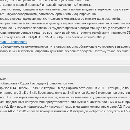
далее, в левый яремный ствол и левый подключичный ствол;
тственно, в правый яремный и правый подключичный стволы.
оки и стволы, попадает в крупные вены шеи, а по ним впадает в верхнюю полую вену
ыть «мусоросборником», санитаром организма и одновременно
аразы, включая раковые клетки, – раковые метастазы во многом дело рук лимфы.
 практически всех патогенов и даже для паразитических организмов, включая глисто
е. У взрослого человека из грудного протока в подключичную вену поступает, в су
ови, которые сердце качает во все ткани из лёгких в течение одной минут примерно 75
00р, Гель для вен ЛОШАДИНАЯ СИЛА – 506р, Гель "Легкие ножки"– 1610р
stati/ … remennosti
убеждениям, не рекомендуется пить средства, способствующие ускорению выведения
на которые мы пытаемся направить действие лечебных средств. Поэтому такое лечение
лух».
ы объяснять» Ходжа Насреддин (точно не помню).
ризов (ГК). Первый – в1975г. Второй – в год жаркого лета 2010. В 2011 – четыре (не п
тивности с 3 ФК в 4 ФК. Восстановление до 3 ФК длится более 9 месяцев при отсутс
дыха). Нет настораживающих признаков, только постепенное ухудшение зрения и возм
ть предельных нагрузок Мне представляется, что нужно снабжать больных с ХСН приб
а АД. До и после «физической» нагрузки (поход в магазин) контролирую свое АД. Пос
ений АД 25.12.2017г после похода в магазин 250 метров до и обратно с покупкой в 1,5
т