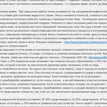
, а утром проходят. Любимое место «дислокации» – лодыжки. Помимо опухших ног мо
 отеки могут постепенно увеличиваться в объемах – от лодыжек вверх, вплоть до бед
ннее время. При нарушении работы почек развивается так называемый нефротически
ся условия для скопления жидкости в тканях. Моча становится пенистой, снижается ап
воспаляются почечные клубочки, канальцы и промежуточная ткань. Основными симпто
омерулонефрит, нефротический синдром. Появляется через несколько дней или недель
 цвета кожи, не вызывая местного повышения температуры тела, без зуда и болей, пос
вание почек как результат общей инфекции или воспалительного процесса в мочевыво
ость, повышение температуры и озноб. Моча становится мутной от солей, присутствую
ся наличием камней в почках в результате осаждения и слипания солей, и часто в
зможно, наличие крови в моче. Изящное избавление - (
http://www.masterbiz.info/kamni.htm
ца и от атеросклероза.
нарушается отток крови из внутренних органов, снижается выработка белка в органи
признак цирроза печени, что ведет к склерозу и сужению выводных венозных путей. Жи
ечени, таким как алкоголь или другие токсины». (Голодомор 1932-33гг
http://www.poli
чаев, у 10% пациентов асцит возникает при злокачественных образованиях, в 5% слу
ок, который отвечает за онкотическое давление крови, возможны отеки на лице.
являются на ногах. На ощупь они плотные: если нажать, след от пальца не остаетс
ать в любых местах тела. Они плотные на ощупь, сопровождаются зудом и покрасне
я внезапно, буквально за несколько минут. Боли человек при этом не испытывает».
омбофлебит развивается, если голень отечна, и на ней появились участки потемне
боль в ноге, возможно покраснение. Если голени регулярно отекают, но не краснеют, 
гда с синюшным оттенком. Варикоз, тромбофлебит, ломкость сосудов являются следс
те среди причин отеков ног, при этом за счет увеличения проникновения воды из капи
а варикозной болезни составляет 25-33% среди женщин и 10-20% среди мужчин. В Рос
зни, из которых у 15% имеются трофические расстройства. Число людей с заболеван