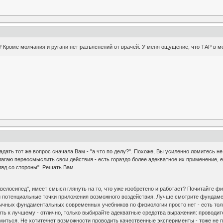
 Кроме молчания и ругани нет разъяснений от врачей. У меня ощущение, что ТАР в м
дать тот же вопрос сначала Вам - "а что по делу?". Похоже, Вы усиленно ломитесь не 
лагаю переосмыслить свои действия - есть гораздо более адекватное их применение,
ляд со стороны". Решать Вам.
 велосипед", имеет смысл глянуть на то, что уже изобретено и работает? Почитайте
 потенциальные точки приложения возможного воздействия. Лучше смотрите фундамент
чных фундаментальных современных учебников по физиологии просто нет - есть тольк
нить к лучшему - отлично, только выбирайте адекватные средства выражения: проводит
миться. Не хотите/нет возможности проводить качественные эксперименты - тоже не 