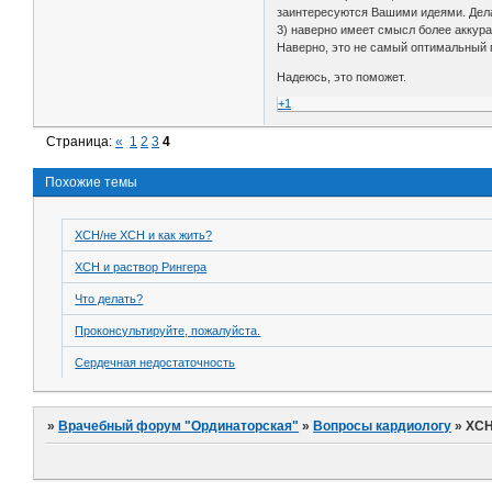
заинтересуются Вашими идеями. Дел
3) наверно имеет смысл более аккурат
Наверно, это не самый оптимальный 
Надеюсь, это поможет.
+1
Страница:
«
1
2
3
4
Похожие темы
ХСН/не ХСН и как жить?
ХСН и раствор Рингера
Что делать?
Проконсультируйте, пожалуйста.
Сердечная недостаточность
»
Врачебный форум "Ординаторская"
»
Вопросы кардиологу
»
ХС