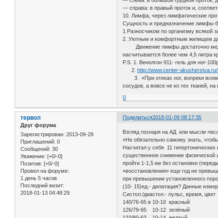
— слева: в большой грудной проток, 
— справа: в правый проток и, соотве
10. Лимфа, через лимфатические прот
Сущность и предназначение лимфы б
1 Разносчиком по организму всякой з
2. Уютным и комфортным жилищем для
Движение лимфы достаточно медленно
насчитывается более чем 4,5 литра кр
P.S. 1. Венолгон 911- гель для ног-1
2.
http://www.center-akusherstva.ru/
3. «При отеках ног, вопреки всем 
сосудов, а вовсе не из тех тканей, 
0
тервол
Поделиться
2018-01-09 08:17:35
Друг форума
Взгляд технаря на АД или мысли «вс
Зарегистрирован
: 2013-09-28
«Не обязательно самому знать, чтоб
Приглашений:
0
Насчитал у себя 11 гипертонических к
Сообщений:
30
существенное снижение физической ак
Уважение:
[+0/-0]
пройти 1-1,5 км без остановки (пере
Позитив:
[+0/-0]
«восстановления» еще год не превыша
Провел на форуме:
1 день 5 часов
при превышении установленного порог
Последний визит:
(10- 15)ед.- дилатация? Данные измер
2018-01-13 04:48:29
Систол./диастол.- пульс, время, цве
140/76-65 в 10-10 красный
126/79-65 10-12 зелёный
133/80-63 10-14 желтый