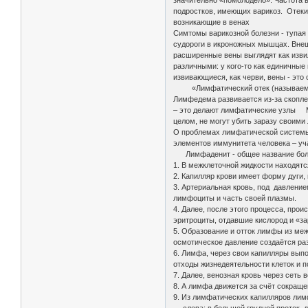
значительно «помолодело». Частота в
подростков, имеющих варикоз. Отеки 
возникающие в венах
Симтомы варикозной болезни - тупая 
судороги в икроножных мышцах. Внеш
расширенные вены выглядят как изви
различными: у кого-то как единичные
извивающиеся, как черви, вены - это
«Лимфатический отек (называемый е
Лимфедема развивается из-за скопле
– это делают лимфатические узлы М
целом, не могут убить заразу своими
О проблемах лимфатической системы 
элементов иммунитета человека – уч
Лимфаденит - общее название боле
1. В межклеточной жидкости находят
2. Капилляр крови имеет форму дуги,
3. Артериальная кровь, под давление
лимфоциты и часть своей плазмы.
4. Далее, после этого процесса, про
эритроциты, отдавшие кислород и «з
5. Образование и отток лимфы из меж
осмотическое давление создаётся раз
6. Лимфа, через свои капилляры выпо
отходы жизнедеятельности клеток и п
7. Далее, венозная кровь через сеть
8. А лимфа движется за счёт сокращ
9. Из лимфатических капилляров лимф