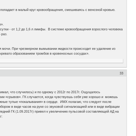
, попадает в малый круг кровообращения, смешиваясь с венозной кровью.
в».
тки - от 1,2 до 1,6 л лимфы. В системе кровообращения взрослого человека
 раз.
 мочи. При чрезмерном вымывании жидкости происходит ее удаление из
 чревато образованием тромбов в кровеносных сосудах».
33
онимал, что случилось) и по одному с 2012г по 2017г. Ощущалось
твии «срывов». ГК случается, когда чувствуешь себя уже хорошо и можешь
ожные тупые «покалывания» в сердце. ИМХ полагаю, что следует после
ором в виде часов на руке со звуковой сигнализацией или в виде вибрации
ледний ГК (1.09.2017г) привел к увеличению пульсовой составляющей АД на
 кг: