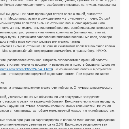
гут беспокоить боль в груди, слабость, одышка, чувство нехватки воздуха.
ер. Кожа в зоне «сердечного» отека бледно-синюшная, натянутая, холодная на
й синдром. При этом происходит потеря белка с мочой, снижается
петит. Мешки под глазами и опухшие веки – это «привет» от почек. Острый
мами нефрита являются сильные отеки ног, повышение артериального
 после ангины, скарлатины или острой респираторной инфекции, которые не
тепенно распространяется на нижние конечности (тыльная часть ноги),
дящих путях. Признаками заболевания являются поясничные боли, боли при
щих в ней в виде крупных хлопьев или мелких частиц
ызывает сильные отеки ног. Основным симптомом является почечная колика
). Мне морковный чай неоднократно снимал боль в правом боку. ИМХО.
зме, развиваются отеки ног, жидкость скапливается в брюшной полости
дкость из вен печени не проходит и выпотевает в полость брюшины. Цироз же
tforums.net/crimea/1322324354_1.html
). «Возникновение болезни в результате
чаев - это следствие сердечной недостаточности». При поражении клеток
я».
нием, а иногда появлением мелкоточечной сыпи. Отличием аллергического
ний, узелковые венозные образования или сосудистые звездочки».
это говорит о развитии варикозной болезни. Венозные отеки мягкие на ощупь,
твием нарушения оттока венозной крови из нижних конечностей. Венозная
лляров в ткани возрастает объем межклеточной жидкости с низкой вязкостью,
сии только официально зарегистрировано более 38 млн человек, страдающих
иями вен ежегодно увеличивается на 2,5%. Варикозное расширение вен