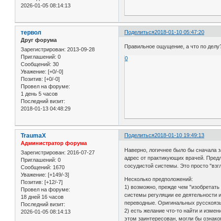
2026-01-05 08:14:13
тервол
Поделиться
2018-01-10 05:47:20
Друг форума
Правильное ощущение, а что по делу?
Зарегистрирован
: 2013-09-28
Приглашений:
0
0
Сообщений:
30
Уважение:
[+0/-0]
Позитив:
[+0/-0]
Провел на форуме:
1 день 5 часов
Последний визит:
2018-01-13 04:48:29
TraumaX
Поделиться
2018-01-10 19:49:13
Администратор форума
Наверно, логичнее было бы сначала за
Зарегистрирован
: 2016-07-27
адрес от практикующих врачей. Пред
Приглашений:
0
сосудистой системы. Это просто "взг
Сообщений:
1670
Уважение:
[+149/-3]
Несколько предположений:
Позитив:
[+12/-7]
1) возможно, прежде чем "изобретать
Провел на форуме:
системы регуляции ее деятельности и
18 дней 16 часов
переводные. Оригинальных русскоязы
Последний визит:
2) есть желание что-то найти и изме
2026-01-05 08:14:13
этом заинтересован, могли бы ознако