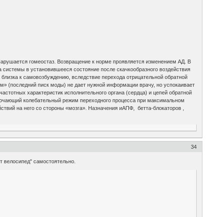
 Нарушается гомеостаз. Возвращение к норме проявляется изменением АД. В
да системы в установившееся состояние после скачкообразного воздействия
близка к самовозбуждению, вследствие перехода отрицательной обратной
м» (последний писк моды) не дает нужной информации врачу, но успокаивает
астотных характеристик исполнительного органа (сердца) и цепей обратной
сключающий колебательный режим переходного процесса при максимальном
ствий на него со стороны «мозга». Назначения иАПФ, бетта-блокаторов ,
34
ет велосипед" самостоятельно.