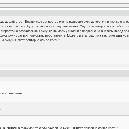
едыдущий ответ. Возник еще вопрос, за месяц разносил руку до состояния когда она с
зал что пластина будет мешать и ее надо вынимать. Спустя некоторое время обратил
я просто не разрабатываю руку, но по моему желанию направил на анализы перед опе
хоже руку удастся полностью восстановить. Может ли эта пластина как то негативно пр
 на руку и штифт повторно ломал кость?
ю восстановить
.
ак как читал на форуме что люди падали на руку и штифт повторно ломал кость?