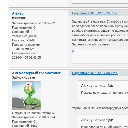
Alexey
Поделиться
2013-12-16 23:55:58
Новичок
Здравствуйте еще раз. Спасибо за пр
Зарегистрирован
: 2013-07-02
наблюдался после больницы сразу ска
Приглашений:
0
вообще пластина мешать не должна и 
Сообщений:
2
стал наблюдаться явный прогресс. По
Уважение:
[+0/-0]
как читал на форуме что люди падали
Позитив:
[+1/-0]
Заранее спасибо за ответ.
Провел на форуме:
1 час 50 минут
0
Последний визит:
2014-04-05 09:41:55
Амбулаторный травматолог
Поделиться
2013-12-17 08:42:00
Заблокирован
Alexey написал(а):
Похоже руку удастся полность
Удачи Вам в Вашем благородном деле
Откуда:
Юго-восток Украины
Зарегистрирован
: 2008-09-24
Alexey написал(а):
Приглашений:
0
Сообщений:
1967
И не опасно ли с ней ходить, т