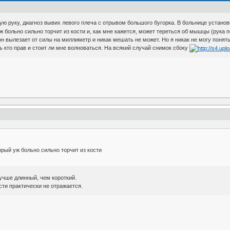
ю руку, диагноз вывих левого плеча с отрывом большого бугорка. В больнице устано
больно сильно торчит из кости и, как мне кажется, может тереться об мышцы (рука пок
 он вылезает от силы на миллиметр и никак мешать не может. Но я никак не могу понят
 кто прав и стоит ли мне волноваться. На всякий случай снимок сбоку
рый уж больно сильно торчит из кости
учше длинный, чем короткий.
сти практически не отражается.