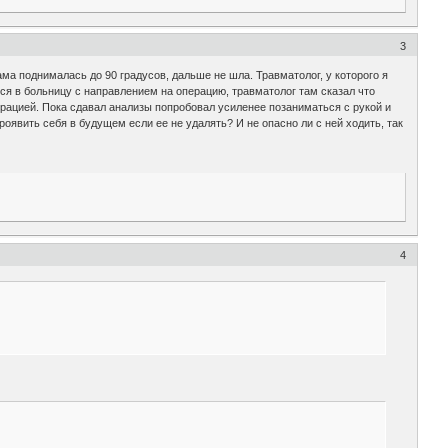
3
ама поднималась до 90 градусов, дальше не шла. Травматолог, у которого я
ся в больницу с направлением на операцию, травматолог там сказал что
рацией. Пока сдавал анализы попробовал усиленее позаниматься с рукой и
оявить себя в будущем если ее не удалять? И не опасно ли с ней ходить, так
4