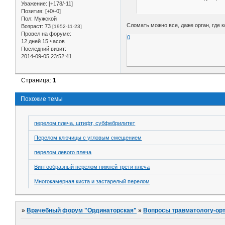
Уважение:
[+178/-11]
Позитив:
[+0/-0]
Пол:
Мужской
Сломать можно все, даже орган, где к
Возраст:
73
[1952-11-23]
Провел на форуме:
0
12 дней 15 часов
Последний визит:
2014-09-05 23:52:41
Страница:
1
Похожие темы
перелом плеча, штифт, субфебрилитет
Перелом ключицы с угловым смещением
перелом левого плеча
Винтообразный перелом нижней трети плеча
Многокамерная киста и застарелый перелом
»
Врачебный форум "Ординаторская"
»
Вопросы травматологу-ор