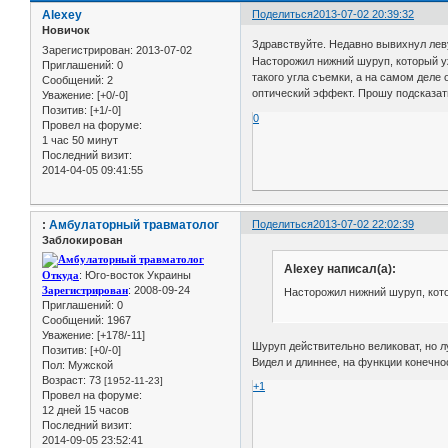
Alexey
Поделиться
2013-07-02 20:39:32
Новичок
Здравствуйте. Недавно вывихнул леву
Зарегистрирован
: 2013-07-02
Насторожил нижний шуруп, который уж 
Приглашений:
0
такого угла съемки, а на самом деле
Сообщений:
2
оптический эффект. Прошу подсказать
Уважение:
[+0/-0]
Позитив:
[+1/-0]
0
Провел на форуме:
1 час 50 минут
Последний визит:
2014-04-05 09:41:55
:
Амбулаторный травматолог
Поделиться
2013-07-02 22:02:39
Заблокирован
Alexey написал(а):
Откуда
: Юго-восток Украины
Зарегистрирован
: 2008-09-24
Насторожил нижний шуруп, кото
Приглашений:
0
Сообщений:
1967
Уважение:
[+178/-11]
Шуруп действительно великоват, но л
Позитив:
[+0/-0]
Видел и длиннее, на функции конечно
Пол:
Мужской
Возраст:
73
[1952-11-23]
+1
Провел на форуме:
12 дней 15 часов
Последний визит:
2014-09-05 23:52:41