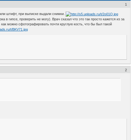
1
вили штифт, при выписке выдали снимки.
а в гипсе, проверить не могу). Врач сказал что это так просто кажется из за
ь как можно сфотографировать почти круглую кость, что бы был такой
2