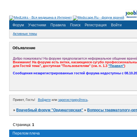
Форум
Участники
Правила
Поиск
Регистрация
Войти
Активные темы
Объявление
Добро пожаловать! На форуме предполагается неформальное общение врачей
Внимание! На форуме есть ветки, касающиеся сугубо профессиональных
для Гостей тема", доступная "Пользователям" (см. п. 1.3
"Правил"
)
Сообщения незарегистрированных гостей форума недоступны с 08.10.201
Привет, Гость!
Войдите
или
зарегистрируйтесь
.
»
Врачебный форум "Ординаторская"
»
Вопросы травматологу-ор
Страница:
1
Перелом плеча