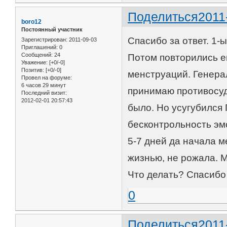
Поделиться
2011
boro12
Постоянный участник
Спасибо за ответ. 1-
Зарегистрирован
: 2011-09-03
Приглашений:
0
Сообщений:
24
Потом повторились е
Уважение:
[+0/-0]
Позитив:
[+0/-0]
менструаций. Генера
Провел на форуме:
6 часов 29 минут
принимаю противосуд
Последний визит:
2012-02-01 20:57:43
было. Но усугубился 
бесконтрольность эмо
5-7 дней да начала 
жизнью, не рожала. 
Что делать? Спасибо
0
Поделиться
2011