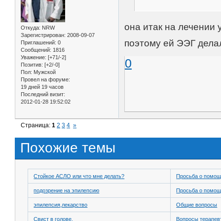
она итак на лечении 
Откуда:
NRW
Зарегистрирован
: 2008-09-07
поэтому ей ЭЭГ делал
Приглашений:
0
Сообщений:
1816
Уважение:
[+71/-2]
0
Позитив:
[+2/-0]
Пол:
Мужской
Провел на форуме:
19 дней 19 часов
Последний визит:
2012-01-28 19:52:02
Страница:
1
2
3
4
»
Похожие темы
Стойкое АСЛО или что мне делать?
Просьба о помо
подозрение на эпилепсию
Просьба о помо
эпилепсия,лекарство
Общие вопросы
Свист в голове.
Вопросы терапев