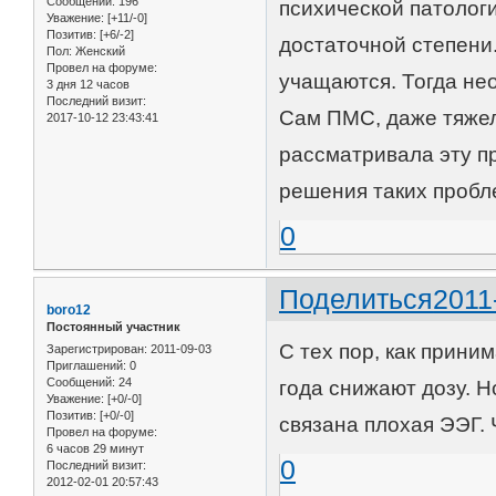
Сообщений:
196
психической патологи
Уважение:
[+11/-0]
Позитив:
[+6/-2]
достаточной степени.
Пол:
Женский
Провел на форуме:
учащаются. Тогда не
3 дня 12 часов
Последний визит:
Сам ПМС, даже тяжел
2017-10-12 23:43:41
рассматривала эту п
решения таких пробл
0
Поделиться
2011
boro12
Постоянный участник
С тех пор, как прини
Зарегистрирован
: 2011-09-03
Приглашений:
0
Сообщений:
24
года снижают дозу. Н
Уважение:
[+0/-0]
Позитив:
[+0/-0]
связана плохая ЭЭГ. 
Провел на форуме:
6 часов 29 минут
0
Последний визит:
2012-02-01 20:57:43