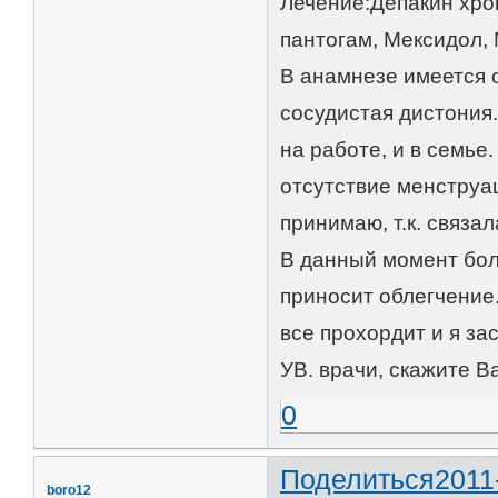
Лечение:Депакин хро
пантогам, Мексидол,
В анамнезе имеется о
сосудистая дистония
на работе, и в семье
отсутствие менструа
принимаю, т.к. связа
В данный момент бол
приносит облегчение.
все прохордит и я за
УВ. врачи, скажите 
0
Поделиться
2011
boro12