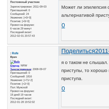
Постоянный участник
Может ли эпилепсия 
Зарегистрирован
: 2011-09-03
Приглашений:
0
Сообщений:
24
альтернативой прист
Уважение:
[+0/-0]
Позитив:
[+0/-0]
0
Провел на форуме:
6 часов 29 минут
Последний визит:
2012-02-01 20:57:43
Поделиться
2011
:
Rofe
Врач
я о таком не слышал.
Откуда
: NRW
Зарегистрирован
: 2008-09-07
приступы, то хорошо 
Приглашений:
0
Сообщений:
1816
приступа.
Уважение:
[+71/-2]
Позитив:
[+2/-0]
0
Пол:
Мужской
Провел на форуме:
19 дней 19 часов
Последний визит:
2012-01-28 19:52:02