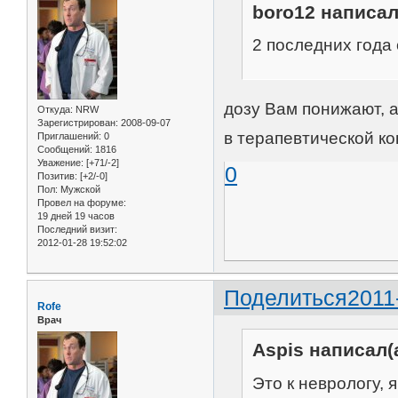
boro12 написал
2 последних года
дозу Вам понижают, 
Откуда:
NRW
Зарегистрирован
: 2008-09-07
в терапевтической к
Приглашений:
0
Сообщений:
1816
Уважение:
[+71/-2]
0
Позитив:
[+2/-0]
Пол:
Мужской
Провел на форуме:
19 дней 19 часов
Последний визит:
2012-01-28 19:52:02
Поделиться
2011
Rofe
Врач
Aspis написал(а
Это к неврологу, я