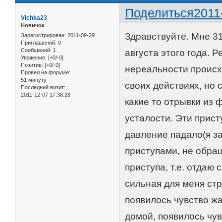
Поделиться
2011
Vichka23
Новичок
Здравствуйте. Мне 3
Зарегистрирован
: 2011-09-29
Приглашений:
0
Сообщений:
1
августа этого года. 
Уважение:
[+0/-0]
Позитив:
[+0/-0]
нереальности происх
Провел на форуме:
51 минуту
своих действиях, но 
Последний визит:
2011-12-07 17:36:28
какие то отрывки из 
усталости. Эти прис
давление падало(я за
приступами, не обра
приступа, т.е. отдаю
сильная для меня ст
появилось чувство жа
домой, появилось чув