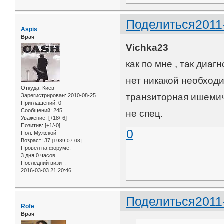
Поделиться
2011
Aspis
Врач
Vichka23
как по мне , так диа
нет никакой необход
Откуда:
Киев
транзиторная ишемиче
Зарегистрирован
: 2010-08-25
Приглашений:
0
Сообщений:
245
не спец.
Уважение:
[+18/-6]
Позитив:
[+1/-0]
0
Пол:
Мужской
Возраст:
37
[1989-07-08]
Провел на форуме:
3 дня 0 часов
Последний визит:
2016-03-03 21:20:46
Поделиться
2011
Rofe
Врач