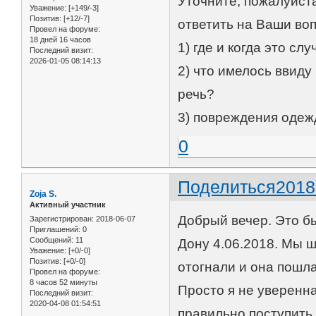
Уточните, пожалуйст
Уважение:
[+149/-3]
Позитив:
[+12/-7]
ответить на Ваши во
Провел на форуме:
18 дней 16 часов
1) где и когда это сл
Последний визит:
2026-01-05 08:14:13
2) что имелось ввиду
речь?
3) повреждения одеж
0
Поделиться
2018
Zoja S.
Активный участник
Добрый вечер. Это бы
Зарегистрирован
: 2018-06-07
Приглашений:
0
Сообщений:
11
Дону 4.06.2018. Мы ш
Уважение:
[+0/-0]
Позитив:
[+0/-0]
отогнали и она пошл
Провел на форуме:
8 часов 52 минуты
Просто я не уверенна
Последний визит:
2020-04-08 01:54:51
правильно поступить 