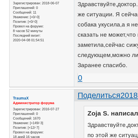
Здравствуйте,доктор.
Зарегистрирован
: 2018-06-07
Приглашений:
0
Сообщений:
11
же ситуации. Я сейча
Уважение:
[+0/-0]
Позитив:
[+0/-0]
собака укусила,а я н
Провел на форуме:
8 часов 52 минуты
сказать не может,что
Последний визит:
2020-04-08 01:54:51
заметила,сейчас сиж
следующем,можно ли 
Заранее спасибо.
0
Поделиться
2018
TraumaX
Администратор форума
Зарегистрирован
: 2016-07-27
Zoja S. написал
Приглашений:
0
Сообщений:
1670
Уважение:
[+149/-3]
Здравствуйте,докт
Позитив:
[+12/-7]
Провел на форуме:
по этой же ситуац
18 дней 16 часов