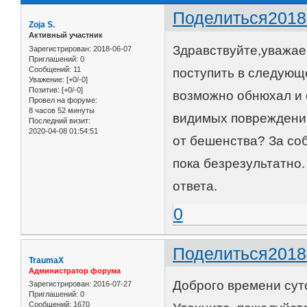
Поделиться
2018
Zoja S.
Активный участник
Здравствуйте,уважае
Зарегистрирован
: 2018-06-07
Приглашений:
0
Сообщений:
11
поступить в следующ
Уважение:
[+0/-0]
Позитив:
[+0/-0]
возможно обнюхал и 
Провел на форуме:
8 часов 52 минуты
видимых повреждений
Последний визит:
2020-04-08 01:54:51
от бешенства? За соб
пока безрезультатно.
ответа.
0
Поделиться
2018
TraumaX
Администратор форума
Доброго времени сут
Зарегистрирован
: 2016-07-27
Приглашений:
0
Сообщений:
1670