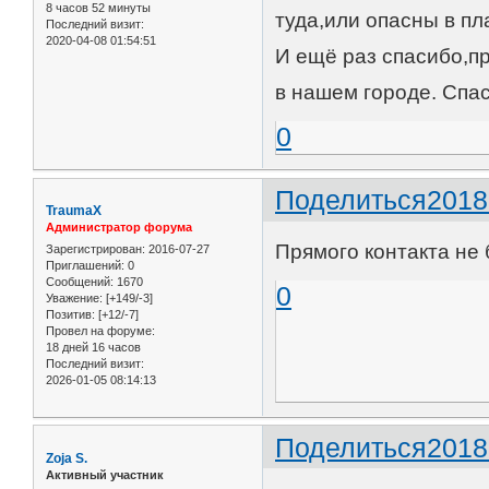
8 часов 52 минуты
туда,или опасны в п
Последний визит:
2020-04-08 01:54:51
И ещё раз спасибо,п
в нашем городе. Спа
0
Поделиться
2018
TraumaX
Администратор форума
Прямого контакта не 
Зарегистрирован
: 2016-07-27
Приглашений:
0
Сообщений:
1670
0
Уважение:
[+149/-3]
Позитив:
[+12/-7]
Провел на форуме:
18 дней 16 часов
Последний визит:
2026-01-05 08:14:13
Поделиться
2018
Zoja S.
Активный участник