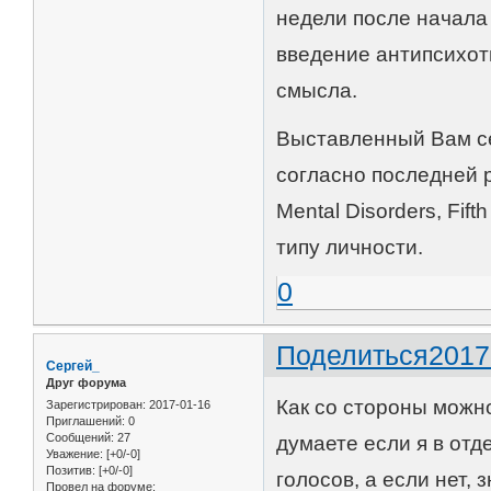
недели после начала
введение антипсихоти
смысла.
Выставленный Вам се
согласно последней ре
Mental Disorders, Fif
типу личности.
0
Поделиться
2017
Сергей_
Друг форума
Как со стороны можно
Зарегистрирован
: 2017-01-16
Приглашений:
0
Сообщений:
27
думаете если я в отд
Уважение:
[+0/-0]
Позитив:
[+0/-0]
голосов, а если нет, 
Провел на форуме: