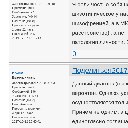
Я если честно себя н
Зарегистрирован
: 2017-01-16
Приглашений:
0
Сообщений:
27
шизотипическое у на
Уважение:
[+0/-0]
Позитив:
[+0/-0]
шизофренией, а в МК
Провел на форуме:
1 день 22 часа
расстройство) , а не
Последний визит:
2019-12-02 13:16:13
патология личности. 
0
Поделиться
2017
ИриХА
Врач-психиатр
Данный диагноз (шиз
Зарегистрирован
: 2010-08-03
Приглашений:
0
Сообщений:
196
вероятен. Однако, ус
Уважение:
[+11/-0]
Позитив:
[+6/-2]
осуществляется толь
Пол:
Женский
Провел на форуме:
Причем не одним, а ц
3 дня 12 часов
Последний визит:
единогласно соглашаю
2017-10-12 23:43:41