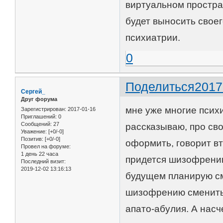
виртуальном простра
будет выносить своег
психиатрии.
0
Поделиться
2017
Сергей_
Друг форума
мне уже многие психи
Зарегистрирован
: 2017-01-16
Приглашений:
0
Сообщений:
27
рассказываю, про сво
Уважение:
[+0/-0]
Позитив:
[+0/-0]
оформить, говорит вт
Провел на форуме:
1 день 22 часа
придется шизофрению
Последний визит:
2019-12-02 13:16:13
будущем планирую см
шизофрению сменить н
апато-абулия. А насче