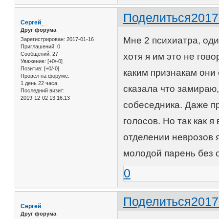
Поделиться
2017
Сергей_
Друг форума
Мне 2 психиатра, оди
Зарегистрирован
: 2017-01-16
Приглашений:
0
Сообщений:
27
хотя я им это не гов
Уважение:
[+0/-0]
Позитив:
[+0/-0]
каким признакам они 
Провел на форуме:
1 день 22 часа
сказала что замираю,
Последний визит:
2019-12-02 13:16:13
собеседника. Даже пр
голосов. Но так как 
отделении неврозов я
молодой парень без 
0
Поделиться
2017
Сергей_
Друг форума