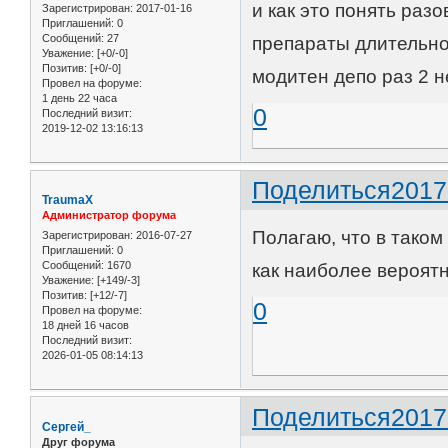
и как это понять раз
Зарегистрирован
: 2017-01-16
Приглашений:
0
Сообщений:
27
препараты длительно
Уважение:
[+0/-0]
Позитив:
[+0/-0]
модитен депо раз 2 н
Провел на форуме:
1 день 22 часа
0
Последний визит:
2019-12-02 13:16:13
Поделиться
2017
TraumaX
Администратор форума
Полагаю, что в тако
Зарегистрирован
: 2016-07-27
Приглашений:
0
Сообщений:
1670
как наиболее вероятн
Уважение:
[+149/-3]
Позитив:
[+12/-7]
0
Провел на форуме:
18 дней 16 часов
Последний визит:
2026-01-05 08:14:13
Поделиться
2017
Сергей_
Друг форума