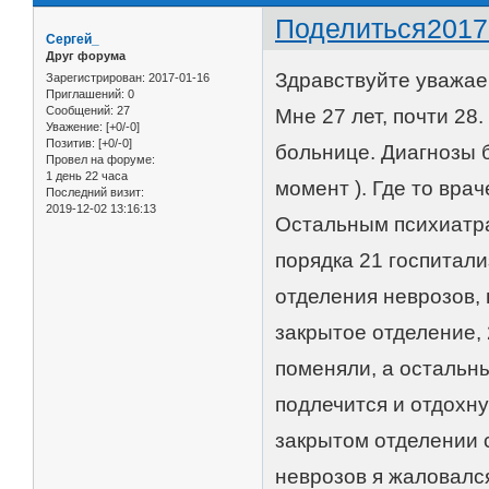
Поделиться
2017
Сергей_
Друг форума
Здравствуйте уважае
Зарегистрирован
: 2017-01-16
Приглашений:
0
Сообщений:
27
Мне 27 лет, почти 28.
Уважение:
[+0/-0]
Позитив:
[+0/-0]
больнице. Диагнозы 
Провел на форуме:
1 день 22 часа
момент ). Где то вра
Последний визит:
2019-12-02 13:16:13
Остальным психиатра
порядка 21 госпитал
отделения неврозов, 
закрытое отделение, 
поменяли, а остальн
подлечится и отдохну
закрытом отделении 
неврозов я жаловалс