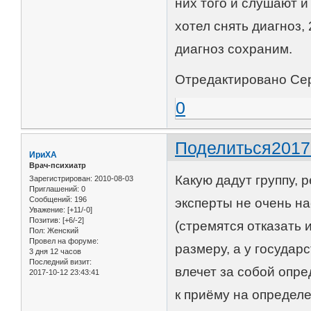
них того и слушают и
хотел снять диагноз,
диагноз сохраним.
Отредактировано Серг
0
Поделиться
2017
ИриХА
Врач-психиатр
Какую дадут группу, 
Зарегистрирован
: 2010-08-03
Приглашений:
0
Сообщений:
196
эксперты не очень на
Уважение:
[+11/-0]
Позитив:
[+6/-2]
(стремятся отказать и
Пол:
Женский
Провел на форуме:
размеру, а у государ
3 дня 12 часов
Последний визит:
влечет за собой опре
2017-10-12 23:43:41
к приёму на определ