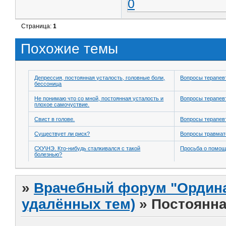
0
Страница:
1
Похожие темы
Депрессия, постоянная усталость, головные боли,
Вопросы терапев
бессоница
Не понимаю что со мной, постоянная усталость и
Вопросы терапев
плохое самочуствие.
Свист в голове.
Вопросы терапев
Существует ли риск?
Вопросы травмат
СХУ\НЭ. Кто-нибудь сталкивался с такой
Просьба о помо
болезнью?
»
Врачебный форум "Ордина
удалённых тем)
»
Постоянна