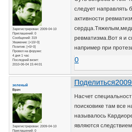
следует направлять 
активности ревматиз
сердца.Тяжелым,меди
Зарегистрирован
: 2009-04-10
Приглашений:
0
ревматизма.Вот я и с
Сообщений:
319
Уважение:
[+10/-0]
например при протез
Позитив:
[+0/-0]
Провел на форуме:
4 дня 1 час
0
Последний визит:
2010-06-04 15:44:01
Поделиться
2009
зеленый
Врач
Насчет специальност
поисковике там все н
называлось Кардиоре
являются следствием
Зарегистрирован
: 2009-04-10
Приглашений:
0