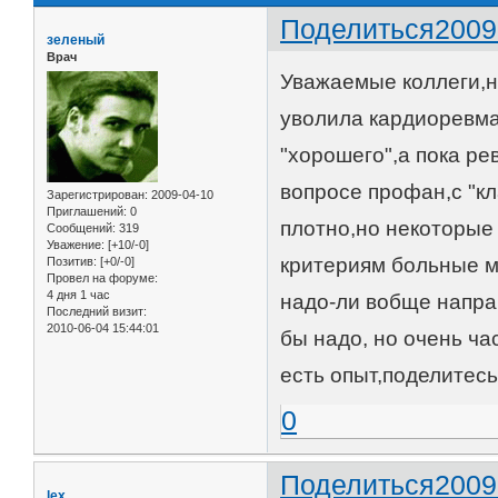
Поделиться
2009
зеленый
Врач
Уважаемые коллеги,н
уволила кардиоревма
"хорошего",а пока ре
вопросе профан,с "к
Зарегистрирован
: 2009-04-10
Приглашений:
0
плотно,но некоторые 
Сообщений:
319
Уважение:
[+10/-0]
критериям больные м
Позитив:
[+0/-0]
Провел на форуме:
4 дня 1 час
надо-ли вобще напра
Последний визит:
2010-06-04 15:44:01
бы надо, но очень ча
есть опыт,поделитесь
0
Поделиться
2009
lex