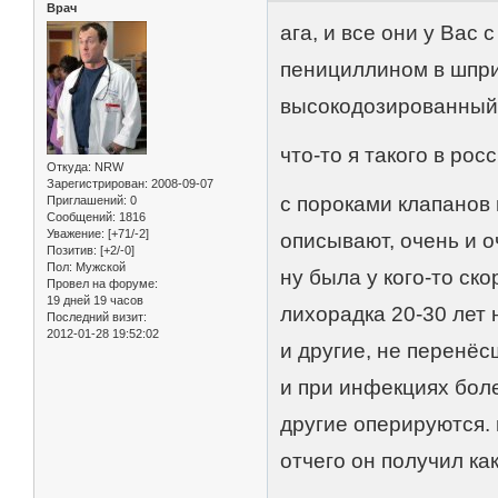
Врач
ага, и все они у Вас
пенициллином в шпри
высокодозированный
что-то я такого в ро
Откуда:
NRW
Зарегистрирован
: 2008-09-07
с пороками клапанов 
Приглашений:
0
Сообщений:
1816
Уважение:
[+71/-2]
описывают, очень и о
Позитив:
[+2/-0]
Пол:
Мужской
ну была у кого-то ск
Провел на форуме:
19 дней 19 часов
лихорадка 20-30 лет н
Последний визит:
2012-01-28 19:52:02
и другие, не перенё
и при инфекциях боле
другие оперируются. 
отчего он получил ка