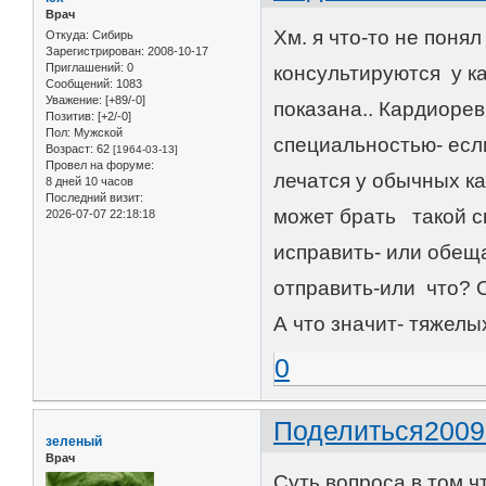
Врач
Хм. я что-то не поня
Откуда:
Сибирь
Зарегистрирован
: 2008-10-17
Приглашений:
0
консультируются у ка
Сообщений:
1083
Уважение:
[+89/-0]
показана.. Кардиоревм
Позитив:
[+2/-0]
Пол:
Мужской
специальностью- есл
Возраст:
62
[1964-03-13]
Провел на форуме:
лечатся у обычных кар
8 дней 10 часов
Последний визит:
может брать такой 
2026-07-07 22:18:18
исправить- или обещ
отправить-или что? 
А что значит- тяжелы
0
Поделиться
2009
зеленый
Врач
Суть вопроса в том 