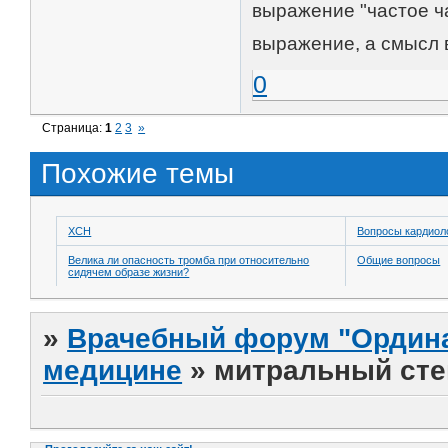
выражение "частое ча
выражение, а смысл 
0
Страница:
1
2
3
»
Похожие темы
ХСН
Вопросы кардиол
Велика ли опасность тромба при относительно
Общие вопросы
сидячем образе жизни?
»
Врачебный форум "Ордина
медицине
»
митральный сте