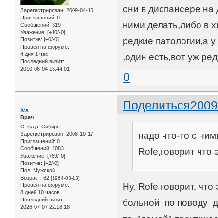
они в диспансере на 
Зарегистрирован
: 2009-04-10
Приглашений:
0
ними делать,либо в х
Сообщений:
319
Уважение:
[+10/-0]
редкие патологии,а 
Позитив:
[+0/-0]
Провел на форуме:
4 дня 1 час
,один есть,вот уж ред
Последний визит:
2010-06-04 15:44:01
0
Поделиться
2009
lex
Врач
Откуда:
Сибирь
надо что-то с ним
Зарегистрирован
: 2008-10-17
Приглашений:
0
Сообщений:
1083
Rofe,говорит что 
Уважение:
[+89/-0]
Позитив:
[+2/-0]
Пол:
Мужской
Возраст:
62
[1964-03-13]
Ну. Rofe говорит, чт
Провел на форуме:
8 дней 10 часов
Последний визит:
больной по поводу д
2026-07-07 22:18:18