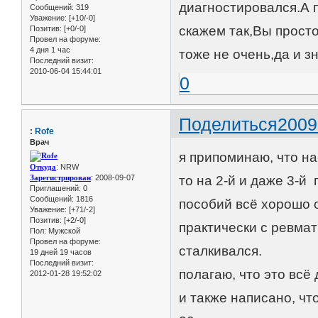
диагностировался.А п
Сообщений:
319
Уважение:
[+10/-0]
скажем так,Вы прост
Позитив:
[+0/-0]
Провел на форуме:
4 дня 1 час
тоже не очень,да и зн
Последний визит:
2010-06-04 15:44:01
0
Поделиться
2009
:
Rofe
Врач
я припоминаю, что на
Откуда
: NRW
Зарегистрирован
: 2008-09-07
то на 2-й и даже 3-й
Приглашений:
0
Сообщений:
1816
пособий всё хорошо о
Уважение:
[+71/-2]
Позитив:
[+2/-0]
практически с ревмат
Пол:
Мужской
Провел на форуме:
сталкивался.
19 дней 19 часов
Последний визит:
полагаю, что это всё
2012-01-28 19:52:02
и также написано, чт