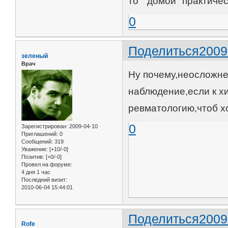
то "домой" практичес
0
Поделиться
2009
зеленый
Врач
Ну почему,неосложн
наблюдение,если к хи
ревматологию,чтоб х
0
Зарегистрирован
: 2009-04-10
Приглашений:
0
Сообщений:
319
Уважение:
[+10/-0]
Позитив:
[+0/-0]
Провел на форуме:
4 дня 1 час
Последний визит:
2010-06-04 15:44:01
Поделиться
2009
Rofe