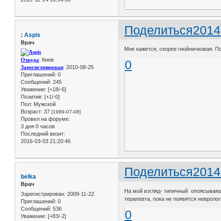
Поделиться
2014
:
Aspis
Врач
Мне кажется, скорее гнойничковая. П
Откуда
: Киев
0
Зарегистрирован
: 2010-08-25
Приглашений:
0
Сообщений:
245
Уважение:
[+18/-6]
Позитив:
[+1/-0]
Пол:
Мужской
Возраст:
37
[1989-07-08]
Провел на форуме:
3 дня 0 часов
Последний визит:
2016-03-03 21:20:46
Поделиться
2014
belka
Врач
На мой взгляд- типичный опоясывающ
Зарегистрирован
: 2009-11-22
терапевта, пока не появятся невроло
Приглашений:
0
Сообщений:
536
0
Уважение:
[+83/-2]