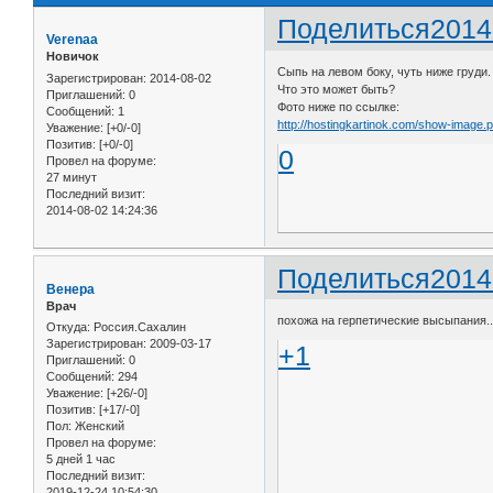
Поделиться
2014
Verenaa
Новичок
Сыпь на левом боку, чуть ниже груди.
Зарегистрирован
: 2014-08-02
Что это может быть?
Приглашений:
0
Фото ниже по ссылке:
Сообщений:
1
http://hostingkartinok.com/show-image
Уважение:
[+0/-0]
Позитив:
[+0/-0]
0
Провел на форуме:
27 минут
Последний визит:
2014-08-02 14:24:36
Поделиться
2014
Венера
Врач
похожа на герпетические высыпания..
Откуда:
Россия.Сахалин
Зарегистрирован
: 2009-03-17
+1
Приглашений:
0
Сообщений:
294
Уважение:
[+26/-0]
Позитив:
[+17/-0]
Пол:
Женский
Провел на форуме:
5 дней 1 час
Последний визит:
2019-12-24 10:54:30