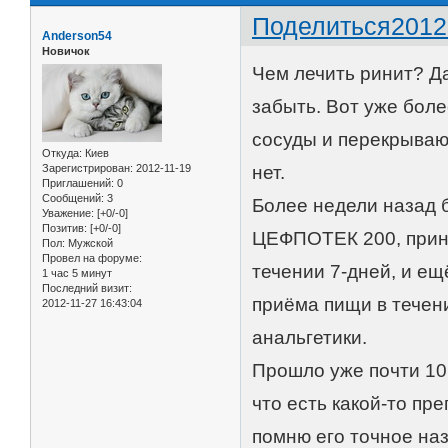
Поделиться
2012
Anderson54
Новичок
Чем лечить ринит? Да
забыть. Вот уже бол
сосуды и перекрывают
Откуда:
Киев
Зарегистрирован
: 2012-11-19
нет.
Приглашений:
0
Сообщений:
3
Более недели назад 
Уважение:
[+0/-0]
Позитив:
[+0/-0]
ЦЕФПОТЕК 200, прини
Пол:
Мужской
Провел на форуме:
течении 7-дней, и ещ
1 час 5 минут
Последний визит:
приёма пищи в течени
2012-11-27 16:43:04
анальгетики.
Прошло уже почти 10 д
что есть какой-то п
помню его точное наз