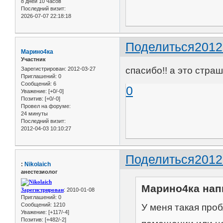
8 дней 10 часов
Последний визит:
2026-07-07 22:18:18
Поделиться
2012
Марино4ка
Участник
спасибо!! а это стра
Зарегистрирован
: 2012-03-27
Приглашений:
0
Сообщений:
6
0
Уважение:
[+0/-0]
Позитив:
[+0/-0]
Провел на форуме:
24 минуты
Последний визит:
2012-04-03 10:10:27
Поделиться
2012
:
Nikolaich
анестезиолог
Марино4ка напи
Зарегистрирован
: 2010-01-08
Приглашений:
0
Сообщений:
1210
У меня такая про
Уважение:
[+117/-4]
Позитив:
[+482/-2]