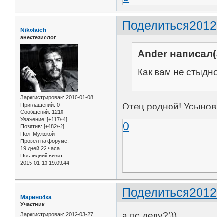
Поделиться
2012
Nikolaich
анестезиолог
Ander написал(
Как вам не стыдн
Зарегистрирован
: 2010-01-08
Отец родной! Усынов
Приглашений:
0
Сообщений:
1210
Уважение:
[+117/-4]
0
Позитив:
[+482/-2]
Пол:
Мужской
Провел на форуме:
19 дней 22 часа
Последний визит:
2015-01-13 19:09:44
Поделиться
2012
Марино4ка
Участник
а по делу?)))
Зарегистрирован
: 2012-03-27