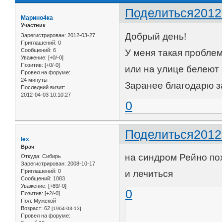
Поделиться
2012
Марино4ка
Участник
Добрый день!
Зарегистрирован
: 2012-03-27
Приглашений:
0
Сообщений:
6
У меня такая пробле
Уважение:
[+0/-0]
Позитив:
[+0/-0]
или на улице белеют 
Провел на форуме:
24 минуты
Заранее благодарю з
Последний визит:
2012-04-03 10:10:27
0
Поделиться
2012
lex
Врач
на синдром Рейно пох
Откуда:
Сибирь
Зарегистрирован
: 2008-10-17
Приглашений:
0
и лечиться
Сообщений:
1083
Уважение:
[+89/-0]
0
Позитив:
[+2/-0]
Пол:
Мужской
Возраст:
62
[1964-03-13]
Провел на форуме: