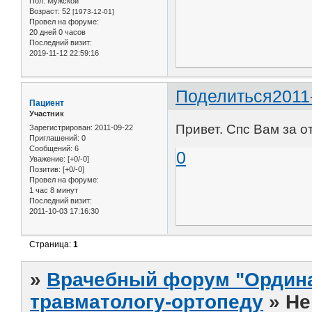
Пол:
Мужской
Возраст:
52
[1973-12-01]
Провел на форуме:
20 дней 0 часов
Последний визит:
2019-11-12 22:59:16
Поделиться
2011
Пациент
Участник
Привет. Спс Вам за 
Зарегистрирован
: 2011-09-22
Приглашений:
0
Сообщений:
6
0
Уважение:
[+0/-0]
Позитив:
[+0/-0]
Провел на форуме:
1 час 8 минут
Последний визит:
2011-10-03 17:16:30
Страница:
1
»
Врачебный форум "Ордина
травматологу-ортопеду
»
Не