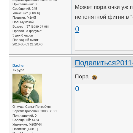
Приглашений:
0
Может пора очки уж п
Сообщений:
245
Уважение:
[+18/-6]
непонятной фигни в 
Позитив:
[+1/-0]
Пол:
Мужской
Возраст:
37
0
[1989-07-08]
Провел на форуме:
3 дня 0 часов
Последний визит:
2016-03-03 21:20:46
Поделиться
2011
Dacher
Хирург
Пора
0
Откуда:
Санкт-Петербург
Зарегистрирован
: 2008-08-21
Приглашений:
0
Сообщений:
4424
Уважение:
[+205/-6]
Позитив:
[+44/-1]