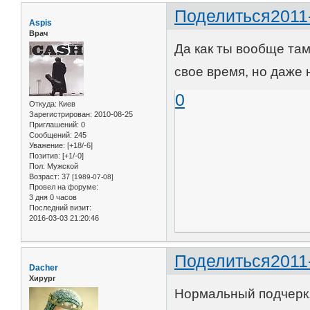
Поделиться
2011
Aspis
Врач
Да как ты вообще там
свое время, но даже 
0
Откуда:
Киев
Зарегистрирован
: 2010-08-25
Приглашений:
0
Сообщений:
245
Уважение:
[+18/-6]
Позитив:
[+1/-0]
Пол:
Мужской
Возраст:
37
[1989-07-08]
Провел на форуме:
3 дня 0 часов
Последний визит:
2016-03-03 21:20:46
Поделиться
2011
Dacher
Хирург
Нормальный подчерк,