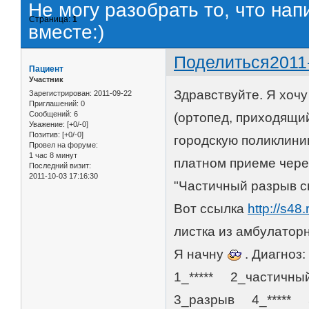
Не могу разобрать то, что нап
Страница:
1
вместе:)
Поделиться
2011
Пациент
Участник
Здравствуйте. Я хоч
Зарегистрирован
: 2011-09-22
Приглашений:
0
Сообщений:
6
(ортопед, приходящий
Уважение:
[+0/-0]
Позитив:
[+0/-0]
городскую поликлиник
Провел на форуме:
1 час 8 минут
платном приеме через
Последний визит:
2011-10-03 17:16:30
"Частичный разрыв св
Вот ссылка
http://s48
листка из амбулаторн
Я начну
. Диагноз:
1_***** 2_частичны
3_разрыв 4_***** 5