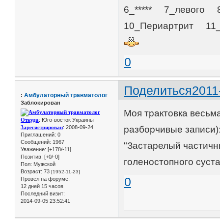
6_***** 7_левого 8
10_Периартрит 11_
0
Поделиться
2011
:
Амбулаторный травматолог
Заблокирован
Моя трактовка весьма
Откуда
: Юго-восток Украины
Зарегистрирован
: 2008-09-24
разборчивые записи)
Приглашений:
0
Сообщений:
1967
"Застарелый частичн
Уважение:
[+178/-11]
Позитив:
[+0/-0]
голеностопного суста
Пол:
Мужской
Возраст:
73
[1952-11-23]
0
Провел на форуме:
12 дней 15 часов
Последний визит:
2014-09-05 23:52:41