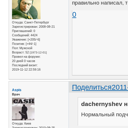
правильно написал, т
0
Откуда:
Санкт-Петербург
Зарегистрирован
: 2008-08-21
Приглашений:
0
Сообщений:
4424
Уважение:
[+205/-6]
Позитив:
[+44/-1]
Пол:
Мужской
Возраст:
52
[1973-12-01]
Провел на форуме:
20 дней 0 часов
Последний визит:
2019-11-12 22:59:16
Поделиться
2011
Aspis
Врач
dachernyshev н
Нормальный подче
Откуда:
Киев
Зарегистрирован
: 2010-08-25