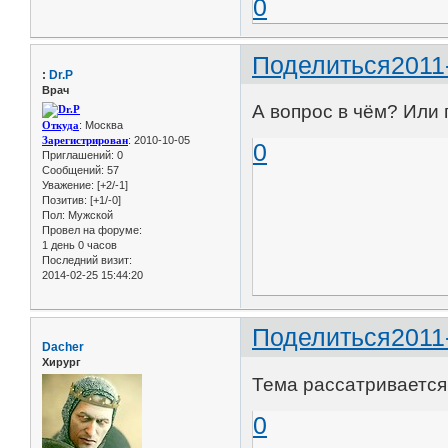
0
Поделиться
2011
:
Dr.P
Врач
А вопрос в чём? Или
Откуда
: Москва
Зарегистрирован
: 2010-10-05
0
Приглашений:
0
Сообщений:
57
Уважение:
[+2/-1]
Позитив:
[+1/-0]
Пол:
Мужской
Провел на форуме:
1 день 0 часов
Последний визит:
2014-02-25 15:44:20
Поделиться
2011
Dacher
Хирург
Тема рассатривается
0