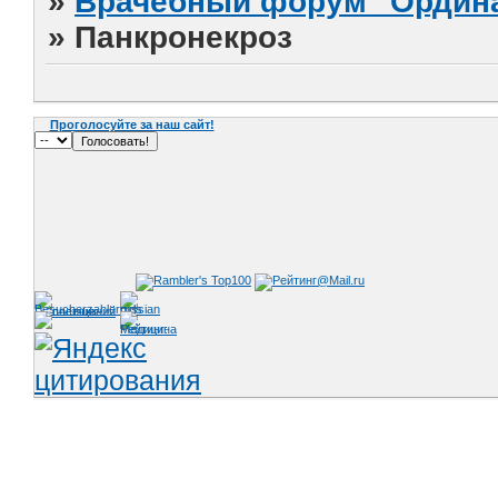
»
Врачебный форум "Ордина
»
Панкронекроз
Проголосуйте за наш сайт!