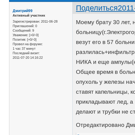
Поделиться
2011
Дмитрий99
Активный участник
Моему брату 30 лет, 
Зарегистрирован
: 2011-06-28
Приглашений:
0
Сообщений:
9
больницу(г.Электрого
Уважение:
[+0/-0]
Позитив:
[+0/-0]
везут его в 57 больни
Провел на форуме:
1 час 37 минут
разлилась+инфильтра
Последний визит:
2011-07-20 14:16:22
НИКА и еще ампулы(н
Общее время в больни
опухоль у железы на
ставят капельницы, 
прикладывают лед, а 
делают и трубки не ставя
Отредактировано Дми