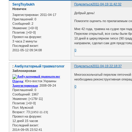
SergTsybukh
Поделиться
2011-04-19 11:42:32
Новичок
Добрый день!
Зарегистрирован
: 2011-04-17
Приглашений:
0
Помогите оценить по прилагаемым сн
Сообщений:
2
Уважение:
[+0/-0]
Мне 42 года, травма на судне при паде
Позитив:
[+0/-0]
Перелом открытый, все силы были бр
Провел на форуме:
10 дней в циркулярном гипсе (90 град
3 часа 2 минуты
направили, сделал сам для предстоящ
Последний визит:
2011-05-12 09:34:08
0
:
Амбулаторный травматолог
Поделиться
2011-04-19 22:18:37
Заблокирован
Многооскольчатый перелом пяточной 
необходима реконструктивная операц
Откуда
: Юго-восток Украины
Зарегистрирован
: 2008-09-24
0
Приглашений:
0
Сообщений:
1967
Уважение:
[+178/-11]
Позитив:
[+0/-0]
Пол:
Мужской
Возраст:
73
[1952-11-23]
Провел на форуме:
12 дней 15 часов
Последний визит:
2014-09-05 23:52:41