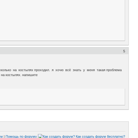
5
сколько на костылях проходил. я хочю всё знать у меня такая проблема
 на костылях. напишите
ум
|
Помощь по форуму