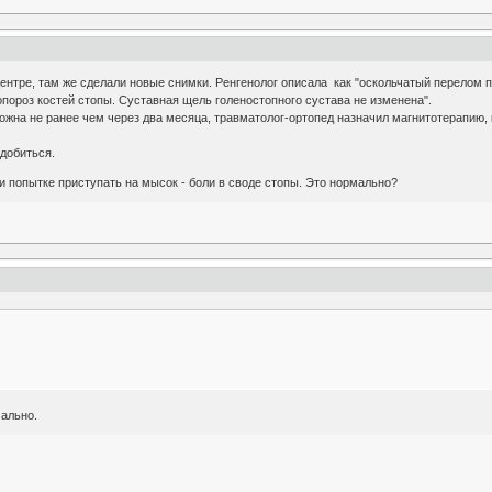
центре, там же сделали новые снимки. Ренгенолог описала как "оскольчатый перелом 
пороз костей стопы. Суставная щель голеностопного сустава не изменена".
ожна не ранее чем через два месяца, травматолог-ортопед назначил магнитотерапию,
добиться.
ри попытке приступать на мысок - боли в своде стопы. Это нормально?
мально.