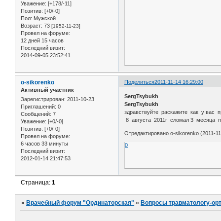
Уважение:
[+178/-11]
Позитив:
[+0/-0]
Пол:
Мужской
Возраст:
73
[1952-11-23]
Провел на форуме:
12 дней 15 часов
Последний визит:
2014-09-05 23:52:41
o-sikorenko
Поделиться
2011-11-14 16:29:00
Активный участник
SergTsybukh
Зарегистрирован
: 2011-10-23
SergTsybukh
Приглашений:
0
здравствуйте раскажите как у вас 
Сообщений:
7
8 августа 2011г сломал 3 месяца п
Уважение:
[+0/-0]
Позитив:
[+0/-0]
Отредактировано o-sikorenko (2011-11
Провел на форуме:
6 часов 33 минуты
0
Последний визит:
2012-01-14 21:47:53
Страница:
1
»
Врачебный форум "Ординаторская"
»
Вопросы травматологу-ор