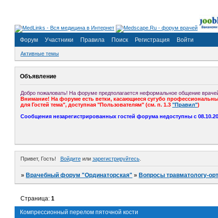
Форум
Участники
Правила
Поиск
Регистрация
Войти
Активные темы
Объявление
Добро пожаловать! На форуме предполагается неформальное общение врачей
Внимание! На форуме есть ветки, касающиеся сугубо профессиональных
для Гостей тема", доступная "Пользователям" (см. п. 1.3
"Правил"
)
Сообщения незарегистрированных гостей форума недоступны с 08.10.201
Привет, Гость!
Войдите
или
зарегистрируйтесь
.
»
Врачебный форум "Ординаторская"
»
Вопросы травматологу-ор
Страница:
1
Компрессионный перелом пяточной кости