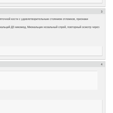
3
пяточной кости с удовлетворительным стоянием отломков, признаки
 кальций Д3 никомед, Миокальцин нозальный спрей, повторный осмотр через
4