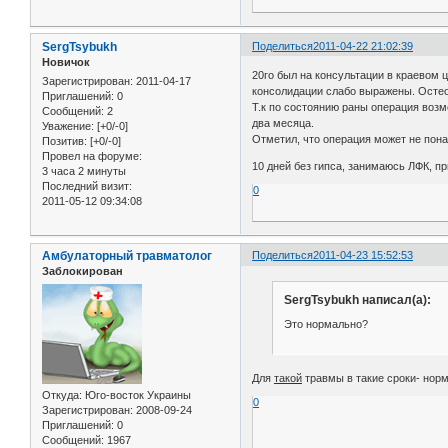
SergTsybukh
Поделиться
2011-04-22 21:02:39
Новичок
20го был на консультации в краевом 
Зарегистрирован
: 2011-04-17
консолидации слабо выражены. Остео
Приглашений:
0
Т.к по состоянию раны операция возм
Сообщений:
2
два месяца.
Уважение:
[+0/-0]
Отметил, что операция может не пона
Позитив:
[+0/-0]
Провел на форуме:
10 дней без гипса, занимаюсь ЛФК, п
3 часа 2 минуты
Последний визит:
0
2011-05-12 09:34:08
Амбулаторный травматолог
Поделиться
2011-04-23 15:52:53
Заблокирован
SergTsybukh написал(а):
Это нормально?
Для
такой
травмы в такие сроки- нор
Откуда:
Юго-восток Украины
0
Зарегистрирован
: 2008-09-24
Приглашений:
0
Сообщений:
1967