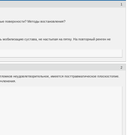
1
вные поверхности? Методы востановления?
ать мобилизацию сустава, не настыпая на пятку. На повторный ренген не
2
отломков неудовлетворительное, имеется посттравматическое плоскостопие.
очленения.