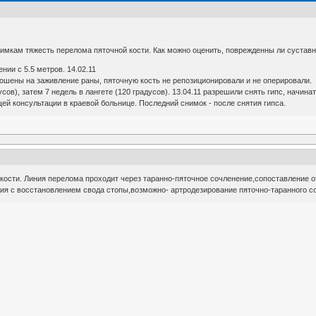
имкам тяжесть перелома пяточной кости. Как можно оценить, поврежденны ли суста
нии с 5.5 метров. 14.02.11
ошены на заживление раны, пяточную кость не репозиционировали и не оперировали.
усов), затем 7 недель в лангете (120 градусов). 13.04.11 разрешили снять гипс, начин
ей консультации в краевой больнице. Последний снимок - после снятия гипса.
кости. Линия перелома проходит через таранно-пяточное сочленение,сопоставление 
ия с восстановлением свода стопы,возможно- артродезирование пяточно-таранного с