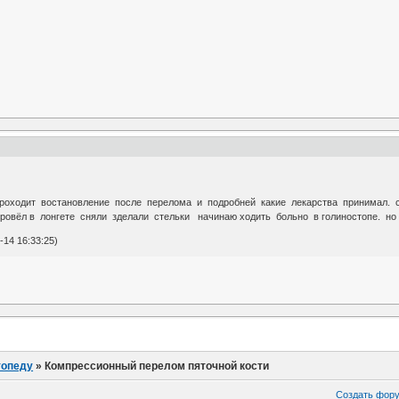
проходит востановление после перелома и подробней какие лекарства принимал. 
ровёл в лонгете сняли зделали стельки начинаю ходить больно в голиностопе. но
-14 16:33:25)
топеду
»
Компрессионный перелом пяточной кости
Создать фор