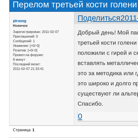
Перелом третьей кости голени
Поделиться
2011
pirooog
Новичок
Добрый день! Мой пап
Зарегистрирован
: 2011-02-07
Приглашений:
0
Сообщений:
1
третьей кости голени
Уважение:
[+0/-0]
Позитив:
[+0/-0]
положили с гирей и с
Провел на форуме:
8 минут
вставлять металличес
Последний визит:
2011-02-07 21:33:41
это за методика или г
это широко и долго 
существуют ли альте
Спасибо.
0
Страница:
1