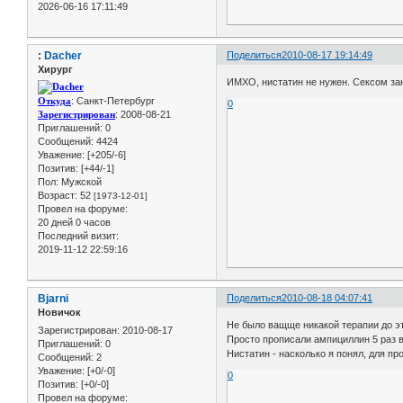
2026-06-16 17:11:49
:
Dacher
Поделиться
2010-08-17 19:14:49
Хирург
ИМХО, нистатин не нужен. Сексом за
Откуда
: Санкт-Петербург
0
Зарегистрирован
: 2008-08-21
Приглашений:
0
Сообщений:
4424
Уважение:
[+205/-6]
Позитив:
[+44/-1]
Пол:
Мужской
Возраст:
52
[1973-12-01]
Провел на форуме:
20 дней 0 часов
Последний визит:
2019-11-12 22:59:16
Bjarni
Поделиться
2010-08-18 04:07:41
Новичок
Не было ващще никакой терапии до эт
Зарегистрирован
: 2010-08-17
Просто прописали ампициллин 5 раз в 
Приглашений:
0
Нистатин - насколько я понял, для пр
Сообщений:
2
Уважение:
[+0/-0]
0
Позитив:
[+0/-0]
Провел на форуме: