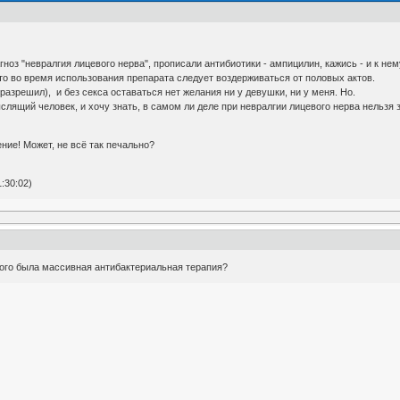
ноз "невралгия лицевого нерва", прописали антибиотики - ампицилин, кажись - и к не
что во время использования препарата следует воздерживаться от половых актов.
разрешил), и без секса оставаться нет желания ни у девушки, ни у меня. Но.
лящий человек, и хочу знать, в самом ли деле при невралгии лицевого нерва нельзя з
ние! Может, не всё так печально?
:30:02)
того была массивная антибактериальная терапия?