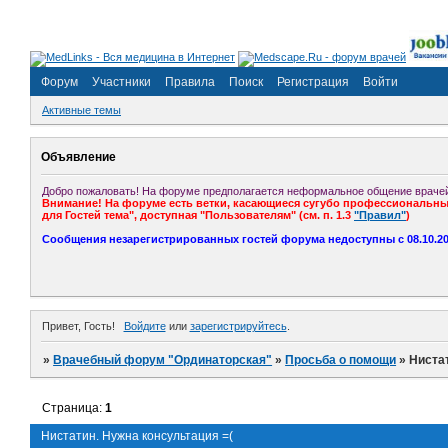
Форум
Участники
Правила
Поиск
Регистрация
Войти
Активные темы
Объявление
Добро пожаловать! На форуме предполагается неформальное общение врачей
Внимание! На форуме есть ветки, касающиеся сугубо профессиональных
для Гостей тема", доступная "Пользователям" (см. п. 1.3
"Правил"
)
Сообщения незарегистрированных гостей форума недоступны с 08.10.201
Привет, Гость!
Войдите
или
зарегистрируйтесь
.
»
Врачебный форум "Ординаторская"
»
Просьба о помощи
»
Нистат
Страница:
1
Нистатин. Нужна консультация =(