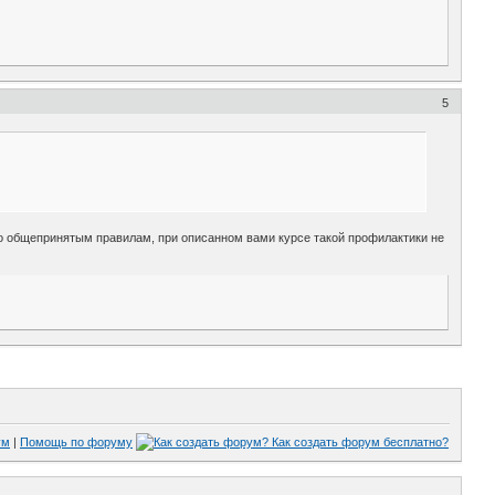
5
По общепринятым правилам, при описанном вами курсе такой профилактики не
ум
|
Помощь по форуму