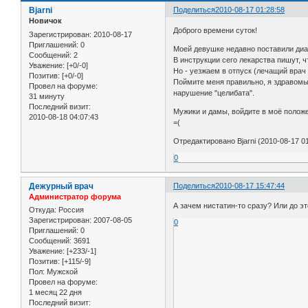
Bjarni
Поделиться
2010-08-17 01:28:58
Новичок
Доброго времени суток!
Зарегистрирован
: 2010-08-17
Приглашений:
0
Моей девушке недавно поставили диаг
Сообщений:
2
В инструкции сего лекарства пишут, 
Уважение:
[+0/-0]
Но - уезжаем в отпуск (лечащий врач 
Позитив:
[+0/-0]
Поймите меня правильно, я здравомыс
Провел на форуме:
нарушение "целибата".
31 минуту
Последний визит:
Мужики и дамы, войдите в моё положе
2010-08-18 04:07:43
=(
Отредактировано Bjarni (2010-08-17 01
0
Дежурный врач
Поделиться
2010-08-17 15:47:44
Администратор форума
А зачем нистатин-то сразу? Или до э
Откуда:
Россия
Зарегистрирован
: 2007-08-05
0
Приглашений:
0
Сообщений:
3691
Уважение:
[+233/-1]
Позитив:
[+115/-9]
Пол:
Мужской
Провел на форуме:
1 месяц 22 дня
Последний визит: