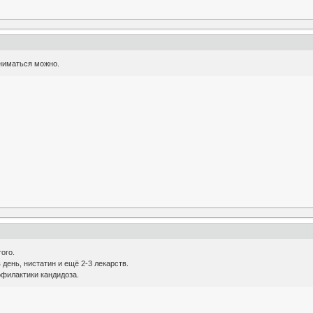
ниматься можно.
ого.
день, нистатин и ещё 2-3 лекарств.
офилактики кандидоза.