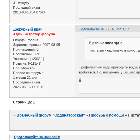
31 минуту
Последний визит:
2010-08-18 04:07:43
Дежурный врач
Поделиться
2010-08-18 15:11:37
Администратор форума
Откуда:
Россия
Bjarni написал(а):
Зарегистрирован
: 2007-08-05
Приглашений:
0
Нистатин - насколько я понял, 
Сообщений:
3691
Уважение:
[+233/-1]
Позитив:
[+115/-9]
Профилактику надо проводить тогда,
Пол:
Мужской
требуется. Но, возможно, у Вашего вр
Провел на форуме:
1 месяц 22 дня
0
Последний визит:
2026-06-16 17:11:49
Страница:
1
»
Врачебный форум "Ординаторская"
»
Просьба о помощи
»
Нистат
Проголосуйте за наш сайт!