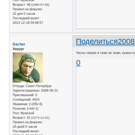
Пол:
Мужской
Возраст:
46
[1980-07-06]
Провел на форуме:
22 дня 5 часов
Последний визит:
2013-12-18 04:08:57
Поделиться
2008
Dacher
Хирург
Чесно говоря я тоже не знаю, нужно к
0
Откуда:
Санкт-Петербург
Зарегистрирован
: 2008-08-21
Приглашений:
0
Сообщений:
4424
Уважение:
[+205/-6]
Позитив:
[+44/-1]
Пол:
Мужской
Возраст:
52
[1973-12-01]
Провел на форуме:
20 дней 0 часов
Последний визит: