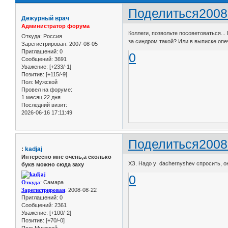
Поделиться
2008
Дежурный врач
Администратор форума
Коллеги, позвольте посоветоваться..
Откуда:
Россия
за синдром такой? Или в выписке опе
Зарегистрирован
: 2007-08-05
Приглашений:
0
0
Сообщений:
3691
Уважение:
[+233/-1]
Позитив:
[+115/-9]
Пол:
Мужской
Провел на форуме:
1 месяц 22 дня
Последний визит:
2026-06-16 17:11:49
Поделиться
2008
:
kadjaj
Интересно мне очень,а сколько
ХЗ. Надо у dachernyshev спросить, о
букв можно сюда заху
0
Откуда
: Самара
Зарегистрирован
: 2008-08-22
Приглашений:
0
Сообщений:
2361
Уважение:
[+100/-2]
Позитив:
[+70/-0]