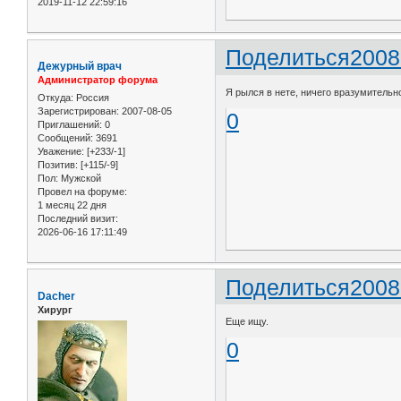
2019-11-12 22:59:16
Поделиться
2008
Дежурный врач
Администратор форума
Я рылся в нете, ничего вразумительно
Откуда:
Россия
Зарегистрирован
: 2007-08-05
0
Приглашений:
0
Сообщений:
3691
Уважение:
[+233/-1]
Позитив:
[+115/-9]
Пол:
Мужской
Провел на форуме:
1 месяц 22 дня
Последний визит:
2026-06-16 17:11:49
Поделиться
2008
Dacher
Хирург
Еще ищу.
0