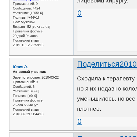
лицевомц хирургу.
Приглашений:
0
Сообщений:
4424
0
Уважение:
[+205/-6]
Позитив:
[+44/-1]
Пол:
Мужской
Возраст:
52
[1973-12-01]
Провел на форуме:
20 дней 0 часов
Последний визит:
2019-11-12 22:59:16
Поделиться
2010
Юлия Э.
Активный участник
Сходила к терапевту 
Зарегистрирован
: 2010-03-22
Приглашений:
0
Сообщений:
8
но я их недавно коло
Уважение:
[+0/-0]
Позитив:
[+0/-0]
уменьшилось, но все 
Провел на форуме:
2 часа 56 минут
плотнее.
Последний визит:
2010-06-29 11:44:18
0