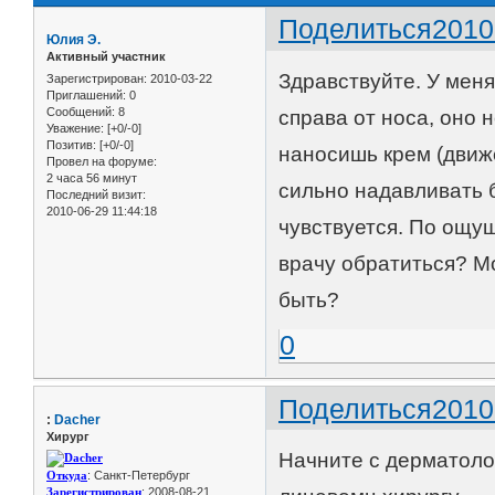
Поделиться
2010
Юлия Э.
Активный участник
Здравствуйте. У меня
Зарегистрирован
: 2010-03-22
Приглашений:
0
Сообщений:
8
справа от носа, оно 
Уважение:
[+0/-0]
Позитив:
[+0/-0]
наносишь крем (движе
Провел на форуме:
2 часа 56 минут
сильно надавливать б
Последний визит:
2010-06-29 11:44:18
чувствуется. По ощущ
врачу обратиться? Мо
быть?
0
Поделиться
2010
:
Dacher
Хирург
Начните с дерматолог
Откуда
: Санкт-Петербург
Зарегистрирован
: 2008-08-21