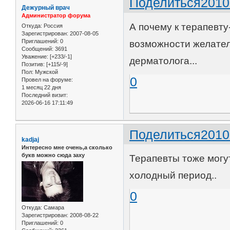
Поделиться
2010
Дежурный врач
Администратор форума
А почему к терапевту
Откуда:
Россия
Зарегистрирован
: 2007-08-05
Приглашений:
0
возможности желатель
Сообщений:
3691
Уважение:
[+233/-1]
дерматолога...
Позитив:
[+115/-9]
Пол:
Мужской
0
Провел на форуме:
1 месяц 22 дня
Последний визит:
2026-06-16 17:11:49
Поделиться
2010
kadjaj
Интересно мне очень,а сколько
букв можно сюда заху
Терапевты тоже могут
холодный период..
0
Откуда:
Самара
Зарегистрирован
: 2008-08-22
Приглашений:
0