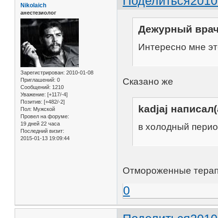
Поделиться
2010
Nikolaich
анестезиолог
Дежурный врач 
Интересно мне это
Зарегистрирован
: 2010-01-08
Сказано же
Приглашений:
0
Сообщений:
1210
Уважение:
[+117/-4]
Позитив:
[+482/-2]
kadjaj написал(
Пол:
Мужской
Провел на форуме:
19 дней 22 часа
в холодный перио
Последний визит:
2015-01-13 19:09:44
Отмороженные терап
0