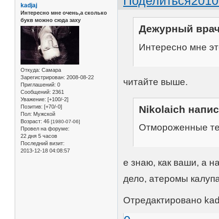
Поделиться
2010
kadjaj
Интересно мне очень,а сколько
букв можно сюда заху
Дежурный врач 
Интересно мне это
Откуда:
Самара
Зарегистрирован
: 2008-08-22
читайте выше.
Приглашений:
0
Сообщений:
2361
Уважение:
[+100/-2]
Nikolaich напис
Позитив:
[+70/-0]
Пол:
Мужской
Возраст:
46
[1980-07-06]
Отмороженные те
Провел на форуме:
22 дня 5 часов
Последний визит:
2013-12-18 04:08:57
е знаю, как ваши, а 
дело, атеромы калу
Отредактировано kadj