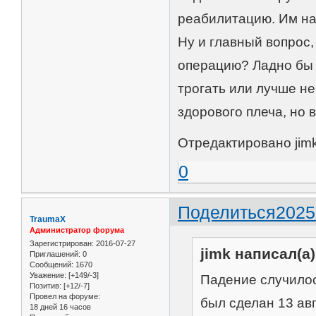
реабилитацию. Им над
Ну и главный вопрос,
операцию? Ладно бы т
трогать или лучше не
здорового плеча, но 
Отредактировано jimk
0
Поделиться
2025
TraumaX
Администратор форума
Зарегистрирован
: 2016-07-27
jimk написал(а)
Приглашений:
0
Сообщений:
1670
Уважение:
[+149/-3]
Падение случилос
Позитив:
[+12/-7]
Провел на форуме:
был сделан 13 ав
18 дней 16 часов