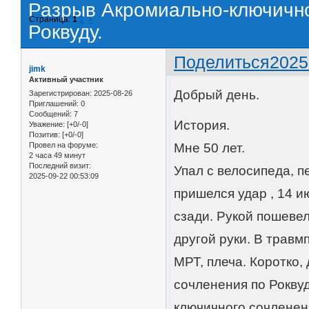
Разрыв Акромиально-ключичног
Страница:
1
2
»
Роквуду.
Поделиться
2025
jimk
Активный участник
Добрый день.
Зарегистрирован
: 2025-08-26
Приглашений:
0
Сообщений:
7
История.
Уважение:
[+0/-0]
Позитив:
[+0/-0]
Провел на форуме:
Мне 50 лет.
2 часа 49 минут
Последний визит:
Упал с велосипеда, п
2025-09-22 00:53:09
пришелся удар , 14 и
сзади. Рукой пошевел
другой руки. В травм
МРТ, плеча. Коротко
сочленения по Роквуд
ключичного сочленен