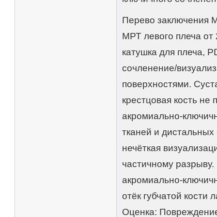
Перево заключения 
МРТ левого плеча от 2
катушка для плеча, PD
сочленение/визуализ
поверхностями. Суста
крестцовая кость не
акромиально-ключичн
тканей и дистальных
нечёткая визуализаци
частичному разрыву.
акромиально-ключичн
отёк губчатой кости 
Оценка: Повреждение