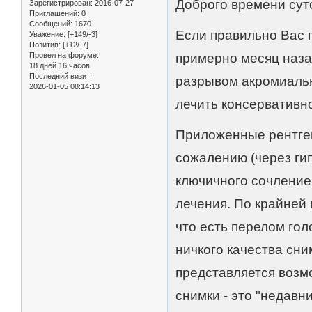
Доброго времени сут
Зарегистрирован
: 2016-07-27
Приглашений:
0
Сообщений:
1670
Если правильно Вас п
Уважение:
[+149/-3]
Позитив:
[+12/-7]
Провел на форуме:
примерно месяц назад
18 дней 16 часов
Последний визит:
разрывом акромиальн
2026-01-05 08:14:13
лечить консервативно
Приложенные рентген
сожалению (через ги
ключичного сочлениея
лечения. По крайней 
что есть перелом гол
ничкого качества сни
представляется возм
снимки - это "недавн