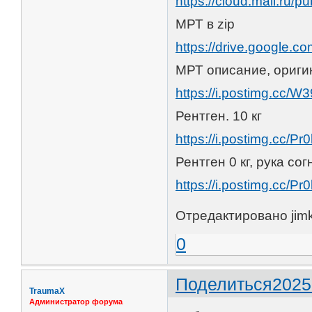
https://cloud.mail.ru/
МРТ в zip
https://drive.google.co
МРТ описание, ориги
https://i.postimg.cc
Рентген. 10 кг
https://i.postimg.cc/
Рентген 0 кг, рука сог
https://i.postimg.cc/
Отредактировано jimk
0
Поделиться
2025
TraumaX
Администратор форума