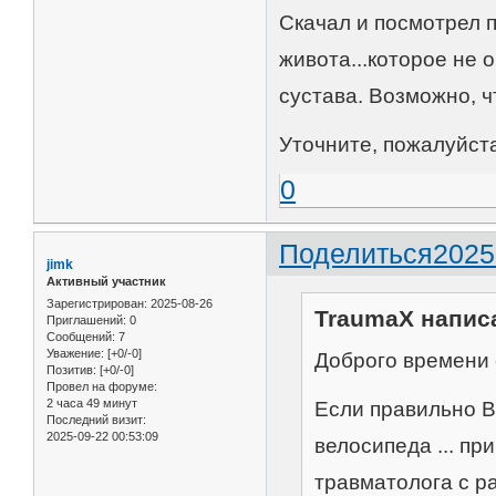
Скачал и посмотрел 
живота...которое не 
сустава. Возможно, чт
Уточните, пожалуйста
0
Поделиться
2025
jimk
Активный участник
Зарегистрирован
: 2025-08-26
TraumaX написа
Приглашений:
0
Сообщений:
7
Уважение:
[+0/-0]
Доброго времени 
Позитив:
[+0/-0]
Провел на форуме:
2 часа 49 минут
Если правильно Ва
Последний визит:
2025-09-22 00:53:09
велосипеда ... пр
травматолога с р