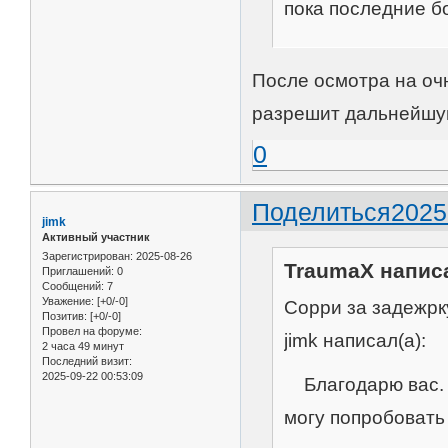
пока последние б
После осмотра на оч
разрешит дальнейшу
0
Поделиться
2025
jimk
Активный участник
Зарегистрирован
: 2025-08-26
TraumaX написа
Приглашений:
0
Сообщений:
7
Уважение:
[+0/-0]
Сорри за задежрку
Позитив:
[+0/-0]
Провел на форуме:
jimk написал(а):
2 часа 49 минут
Последний визит:
2025-09-22 00:53:09
Благодарю вас. Е
могу попробовать