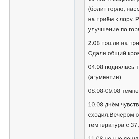
(болит горло, нас
на приём к лору. 
улучшение по горл
2.08 пошли на пр
Сдали общий кров
04.08 поднялась 
(агументин)
08.08-09.08 темпе
10.08 днём чувст
сходил.Вечером о
температура с 37
11.08 ночью дошл