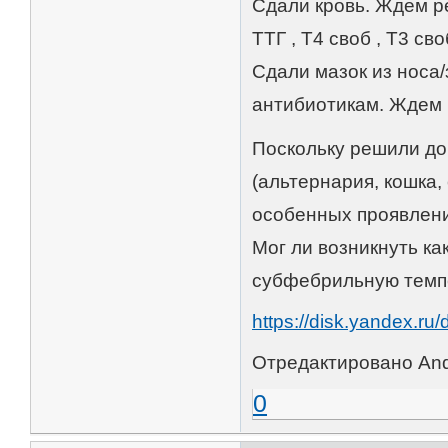
Сдали кровь. Ждем ре
ТТГ , Т4 своб , Т3 св
Сдали мазок из носа/
антибиотикам. Ждем 
Поскольку решили до
(альтернария, кошка,
особенных проявлений
Мог ли возникнуть ка
субфебрильную темпе
https://disk.yandex.r
Отредактировано Andr
0