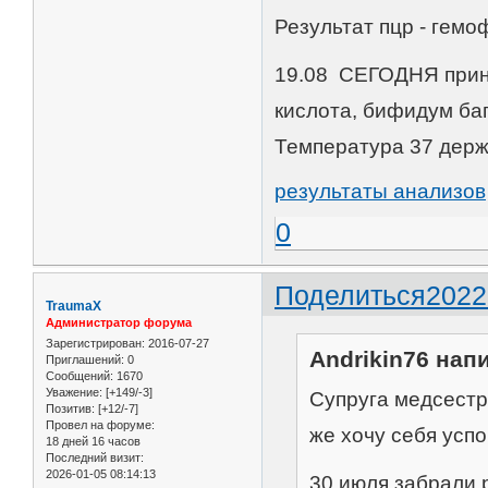
Результат пцр - гемо
19.08 СЕГОДНЯ прини
кислота, бифидум баг
Температура 37 держи
результаты анализов
0
Поделиться
2022
TraumaX
Администратор форума
Зарегистрирован
: 2016-07-27
Andrikin76 напи
Приглашений:
0
Сообщений:
1670
Уважение:
[+149/-3]
Супруга медсестра
Позитив:
[+12/-7]
Провел на форуме:
же хочу себя усп
18 дней 16 часов
Последний визит:
2026-01-05 08:14:13
30 июля забрали р