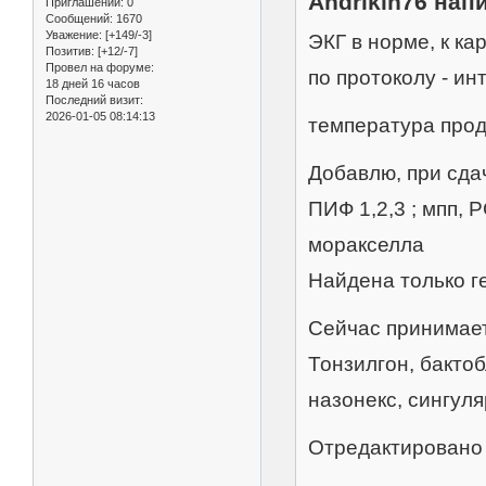
Andrikin76 напи
Приглашений:
0
Сообщений:
1670
Уважение:
[+149/-3]
ЭКГ в норме, к ка
Позитив:
[+12/-7]
Провел на форуме:
по протоколу - ин
18 дней 16 часов
Последний визит:
2026-01-05 08:14:13
температура прод
Добавлю, при сда
ПИФ 1,2,3 ; мпп, 
моракселла
Найдена только 
Сейчас принимает
Тонзилгон, бактоб
назонекс, сингуля
Отредактировано A