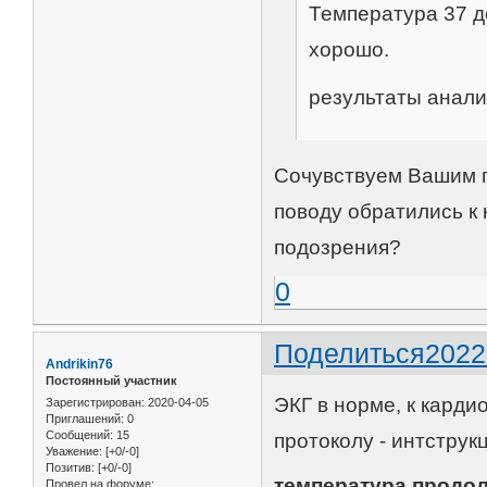
Температура 37 д
хорошо.
результаты анали
Сочувствуем Вашим п
поводу обратились к 
подозрения?
0
Поделиться
2022
Andrikin76
Постоянный участник
ЭКГ в норме, к карди
Зарегистрирован
: 2020-04-05
Приглашений:
0
Сообщений:
15
протоколу - интструк
Уважение:
[+0/-0]
Позитив:
[+0/-0]
температура продолж
Провел на форуме: