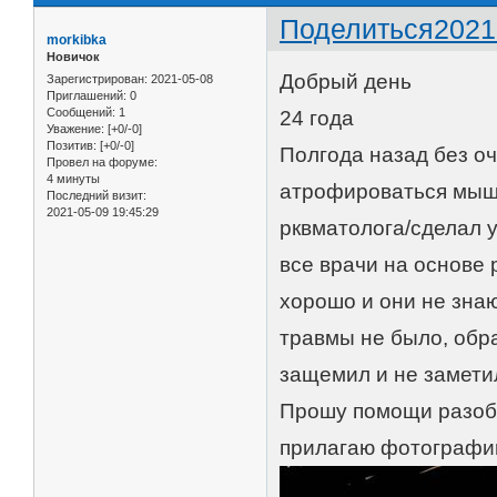
Поделиться
2021
morkibka
Новичок
Добрый день
Зарегистрирован
: 2021-05-08
Приглашений:
0
Сообщений:
1
24 года
Уважение:
[+0/-0]
Позитив:
[+0/-0]
Полгода назад без 
Провел на форуме:
4 минуты
атрофироваться мышц
Последний визит:
2021-05-09 19:45:29
рквматолога/сделал 
все врачи на основе 
хорошо и они не знаю
травмы не было, обра
защемил и не замети
Прошу помощи разоб
прилагаю фотографии