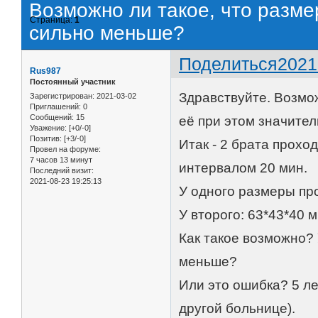
Возможно ли такое, что разм
Страница:
1
сильно меньше?
Поделиться
2021
Rus987
Постоянный участник
Здравствуйте. Возмо
Зарегистрирован
: 2021-03-02
Приглашений:
0
Сообщений:
15
её при этом значите
Уважение:
[+0/-0]
Позитив:
[+3/-0]
Итак - 2 брата прохо
Провел на форуме:
7 часов 13 минут
интервалом 20 мин.
Последний визит:
2021-08-23 19:25:13
У одного размеры про
У второго: 63*43*40 м
Как такое возможно? 
меньше?
Или это ошибка? 5 ле
другой больнице).