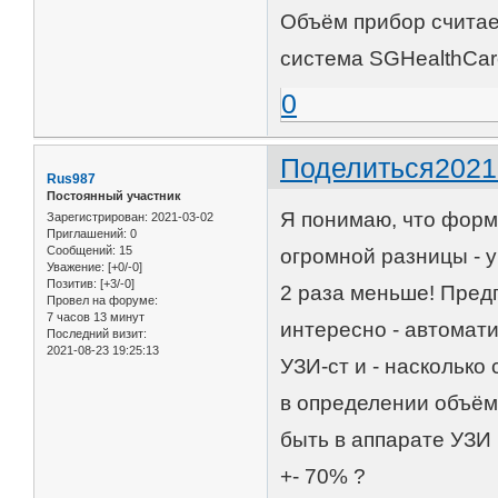
Объём прибор считае
система SGHealthCar
0
Поделиться
2021
Rus987
Постоянный участник
Я понимаю, что форм
Зарегистрирован
: 2021-03-02
Приглашений:
0
Сообщений:
15
огромной разницы - 
Уважение:
[+0/-0]
Позитив:
[+3/-0]
2 раза меньше! Предп
Провел на форуме:
7 часов 13 минут
интересно - автомати
Последний визит:
2021-08-23 19:25:13
УЗИ-ст и - наскольк
в определении объём
быть в аппарате УЗИ
+- 70% ?