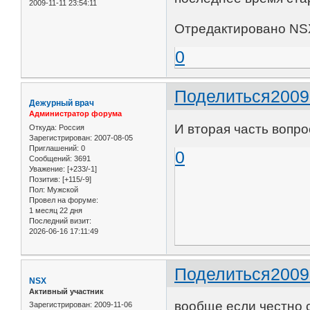
2009-11-11 23:54:11
Отредактировано NSX
0
Поделиться
2009
Дежурный врач
Администратор форума
И вторая часть вопрос
Откуда:
Россия
Зарегистрирован
: 2007-08-05
Приглашений:
0
0
Сообщений:
3691
Уважение:
[+233/-1]
Позитив:
[+115/-9]
Пол:
Мужской
Провел на форуме:
1 месяц 22 дня
Последний визит:
2026-06-16 17:11:49
Поделиться
2009
NSX
Активный участник
вообще если честно с
Зарегистрирован
: 2009-11-06