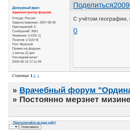
Поделиться
2009
Дежурный врач
Администратор форума
С учётом географии,
Откуда:
Россия
Зарегистрирован
: 2007-08-05
Приглашений:
0
0
Сообщений:
3691
Уважение:
[+233/-1]
Позитив:
[+115/-9]
Пол:
Мужской
Провел на форуме:
1 месяц 22 дня
Последний визит:
2026-06-16 17:11:49
Страница:
1
2
»
»
Врачебный форум "Ордина
»
Постоянно мерзнет мизинец
Проголосуйте за наш сайт!