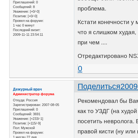
Приглашений:
0
Сообщений:
8
проблема.
Уважение:
[+0/-0]
Позитив:
[+0/-0]
Провел на форуме:
Кстати конечности у 
1 час 0 минут
Последний визит:
что я слишком худая,
2009-11-11 23:54:11
при чем ....
Отредактировано NSX
0
Поделиться
2009
Дежурный врач
Администратор форума
Рекомендовал бы Вам
Откуда:
Россия
Зарегистрирован
: 2007-08-05
Приглашений:
0
как то УЗДГ (на худой
Сообщений:
3691
Уважение:
[+233/-1]
посетить невролога.
Позитив:
[+115/-9]
Пол:
Мужской
правой кисти (ну или
Провел на форуме:
1 месяц 22 дня