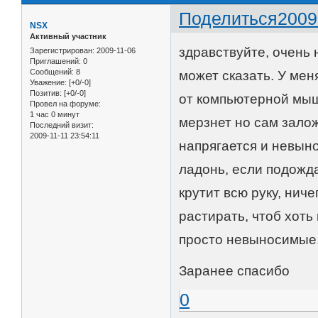
Поделиться
2009
NSX
Активный участник
здравствуйте, очень 
Зарегистрирован
: 2009-11-06
Приглашений:
0
Сообщений:
8
может сказать. У мен
Уважение:
[+0/-0]
Позитив:
[+0/-0]
от компьютерной мыши
Провел на форуме:
1 час 0 минут
мерзнет но сам зало
Последний визит:
2009-11-11 23:54:11
напрягается и невыно
ладонь, если подожда
крутит всю руку, ниче
растирать, чтоб хоть
просто невыносимые,
Заранее спасибо
0