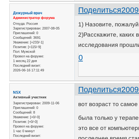
Поделиться
2009
Дежурный врач
Администратор форума
1) Назовите, пожалуй
Откуда:
Россия
Зарегистрирован
: 2007-08-05
Приглашений:
0
2)Расскажите, каких 
Сообщений:
3691
Уважение:
[+233/-1]
исследования прошли,
Позитив:
[+115/-9]
Пол:
Мужской
0
Провел на форуме:
1 месяц 22 дня
Последний визит:
2026-06-16 17:11:49
Поделиться
2009
NSX
Активный участник
вот возраст то само
Зарегистрирован
: 2009-11-06
Приглашений:
0
Сообщений:
8
была только у терапев
Уважение:
[+0/-0]
Позитив:
[+0/-0]
Провел на форуме:
это все от компьютер
1 час 0 минут
Последний визит:
последнее время ста