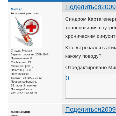
Поделиться
2009
Миксер
Активный участник
Синдром Картагенера
транспозиция внутре
хроническим синусит
Кто встречался с эти
Откуда:
Москва
Зарегистрирован
: 2009-11-04
какому поводу?
Приглашений:
0
Сообщений:
13
Уважение:
[+0/-0]
Отредактировано Микс
Позитив:
[+5/-0]
Пол:
Мужской
0
Возраст:
35
[1991-04-12]
Провел на форуме:
15 часов 34 минуты
Последний визит:
2011-02-15 20:18:39
Поделиться
2009
Александер
Гость