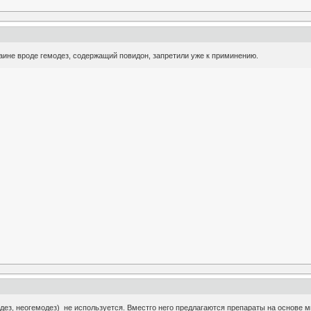
раине вроде гемодез, содержащий повидон, запретили уже к приминению.
дез, неогемодез) не используется. Вместго него предлагаются препараты на основе 