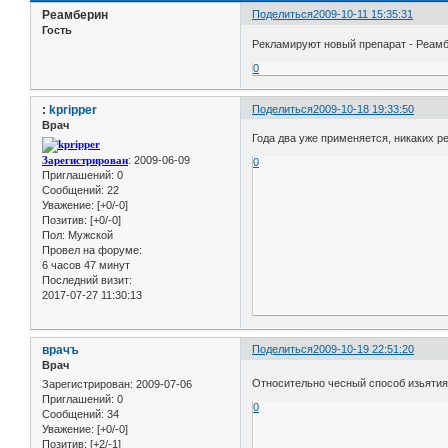
Реамберин
Поделиться
2009-10-11 15:35:31
Гость
Рекламируют новый препарат - Реам
0
:
kpripper
Поделиться
2009-10-18 19:33:50
Врач
Года два уже применяется, никаких 
Зарегистрирован
: 2009-06-09
0
Приглашений:
0
Сообщений:
22
Уважение:
[+0/-0]
Позитив:
[+0/-0]
Пол:
Мужской
Провел на форуме:
6 часов 47 минут
Последний визит:
2017-07-27 11:30:13
врачъ
Поделиться
2009-10-19 22:51:20
Врач
Относительно чесный способ изьятия
Зарегистрирован
: 2009-07-06
Приглашений:
0
0
Сообщений:
34
Уважение:
[+0/-0]
Позитив:
[+2/-1]