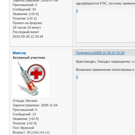
Зарегистрирован
: 2009-07-06
адсорбируется РЭС, поэтому примене
Приглашений:
0
Сообщений:
34
0
Уважение:
[+0/-0]
Позитив:
[+2/-1]
Провел на форуме:
18 часов 19 минут
Последний визит:
2010-09-28 12:34:34
Миксер
Поделиться
2009-11-06 07:32:26
Активный участник
Красгемодез, Гемодез запрещенны к п
Возможно применение полиглюкина и 
0
Откуда:
Москва
Зарегистрирован
: 2009-11-04
Приглашений:
0
Сообщений:
13
Уважение:
[+0/-0]
Позитив:
[+5/-0]
Пол:
Мужской
Возраст:
35
[1991-04-12]