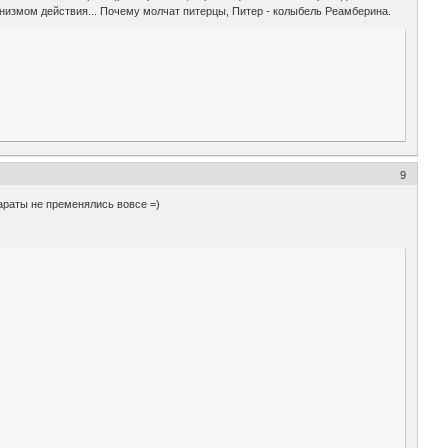
низмом действия... Почему молчат питерцы, Питер - колыбель Реамберина.
9
араты не пременялись вовсе =)