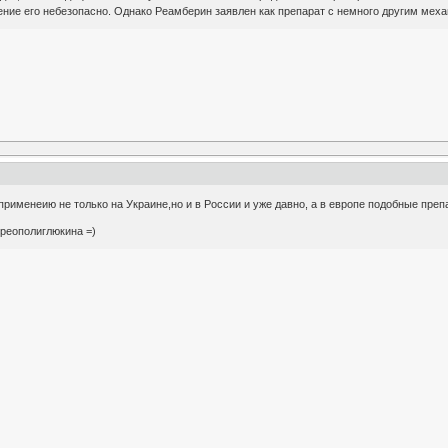
ние его небезопасно. Однако Реамберин заявлен как препарат с немного другим меха
рименеию не только на Украине,но и в России и уже давно, а в европе подобные преп
реополиглюкина =)