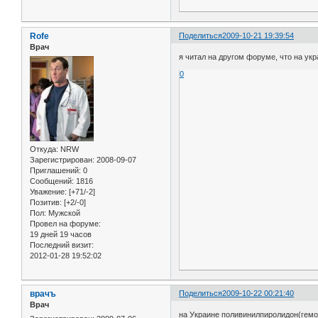
Rofe
Поделиться
2009-10-21 19:39:54
Врач
я читал на другом форуме, что на ук
0
Откуда:
NRW
Зарегистрирован
: 2008-09-07
Приглашений:
0
Сообщений:
1816
Уважение:
[+71/-2]
Позитив:
[+2/-0]
Пол:
Мужской
Провел на форуме:
19 дней 19 часов
Последний визит:
2012-01-28 19:52:02
врачъ
Поделиться
2009-10-22 00:21:40
Врач
на Украине поливинилпиролидон(гемо