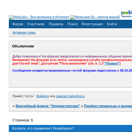
Форум
Участники
Правила
Поиск
Регистрация
Войти
Активные темы
Объявление
Добро пожаловать! На форуме предполагается неформальное общение врачей
Внимание! На форуме есть ветки, касающиеся сугубо профессиональных
для Гостей тема", доступная "Пользователям" (см. п. 1.3
"Правил"
)
Сообщения незарегистрированных гостей форума недоступны с 08.10.201
Привет, Гость!
Войдите
или
зарегистрируйтесь
.
»
Врачебный форум "Ординаторская"
»
Профессионально о медиц
Страница:
1
Коллеги, кто применяет Реамберин?