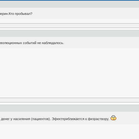
берин.Кто пробывал?
революционных событий не наблюдалось.
 денег у насиления (пациентов). Эфектприближается к физраствору.