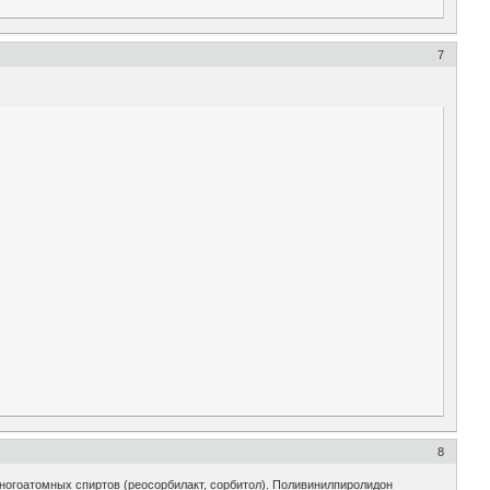
7
8
многоатомных спиртов (реосорбилакт, сорбитол). Поливинилпиролидон