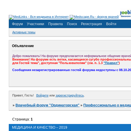
Форум
Участники
Правила
Поиск
Регистрация
Войти
Активные темы
Объявление
Добро пожаловать! На форуме предполагается неформальное общение врачей
Внимание! На форуме есть ветки, касающиеся сугубо профессиональных
для Гостей тема", доступная "Пользователям" (см. п. 1.3
"Правил"
)
Сообщения незарегистрированных гостей форума недоступны с 08.10.201
Привет, Гость!
Войдите
или
зарегистрируйтесь
.
»
Врачебный форум "Ординаторская"
»
Профессионально о медиц
Страница:
1
МЕДИЦИНА И КАЧЕСТВО – 2019