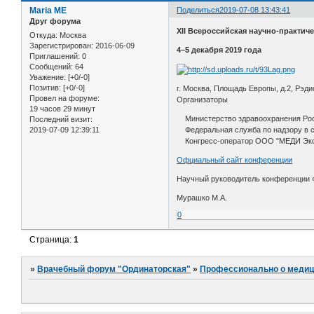
Maria ME
Поделиться
2019-07-08 13:43:41
Друг форума
XII Всероссийская научно-практи
Откуда:
Москва
Зарегистрирован
: 2016-06-09
4–5 декабря 2019 года
Приглашений:
0
Сообщений:
64
Уважение:
[+0/-0]
Позитив:
[+0/-0]
г. Москва, Площадь Европы, д.2, Рэд
Провел на форуме:
Организаторы
19 часов 29 минут
Министерство здравоохранения Рос
Последний визит:
2019-07-09 12:39:11
Федеральная служба по надзору в 
Конгресс-оператор ООО "МЕДИ Эк
Офциальный сайт конференции
Научный руководитель конференции «
Мурашко М.А.
0
Страница:
1
»
Врачебный форум "Ординаторская"
»
Профессионально о медиц