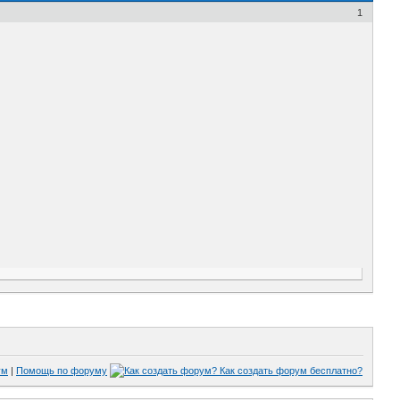
1
ум
|
Помощь по форуму