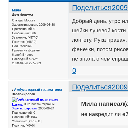
Поделиться
2009
Мила
Друг форума
Добрый день, утро ил
Откуда:
Москва
Зарегистрирован
: 2009-03-30
Приглашений:
0
шейки лучевой кости
Сообщений:
366
Уважение:
[+57/-0]
лонгету. Рука правая
Позитив:
[+68/-0]
Пол:
Женский
фенечки, потом рисов
Провел на форуме:
6 дней 8 часов
не знала о чем спраш
Последний визит:
2020-04-26 22:57:03
0
Поделиться
2009
:
Амбулаторный травматолог
Заблокирован
Мила написал(а
Откуда
: Юго-восток Украины
Зарегистрирован
: 2008-09-24
Приглашений:
0
не навредит ли е
Сообщений:
1967
Уважение:
[+178/-11]
Позитив:
[+0/-0]