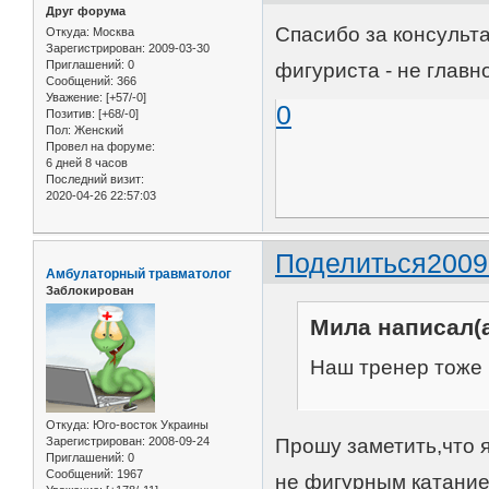
Друг форума
Спасибо за консульта
Откуда:
Москва
Зарегистрирован
: 2009-03-30
Приглашений:
0
фигуриста - не глав
Сообщений:
366
Уважение:
[+57/-0]
0
Позитив:
[+68/-0]
Пол:
Женский
Провел на форуме:
6 дней 8 часов
Последний визит:
2020-04-26 22:57:03
Поделиться
2009
Амбулаторный травматолог
Заблокирован
Мила написал(а
Наш тренер тоже г
Откуда:
Юго-восток Украины
Прошу заметить,что 
Зарегистрирован
: 2008-09-24
Приглашений:
0
Сообщений:
1967
не фигурным катание