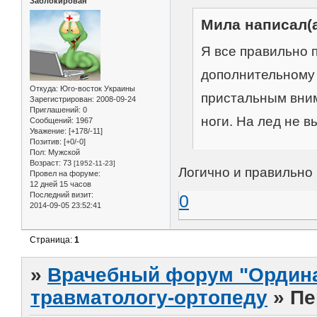
Заблокирован
Мила написал(а
Я все правильно 
дополнительному 
Откуда:
Юго-восток Украины
пристальным вним
Зарегистрирован
: 2008-09-24
Приглашений:
0
ноги. На лед не в
Сообщений:
1967
Уважение:
[+178/-11]
Позитив:
[+0/-0]
Пол:
Мужской
Возраст:
73
[1952-11-23]
Логично и правильно
Провел на форуме:
12 дней 15 часов
Последний визит:
0
2014-09-05 23:52:41
Страница:
1
»
Врачебный форум "Ордина
травматологу-ортопеду
»
Пе