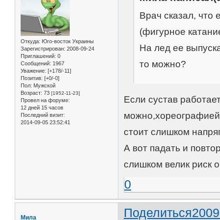
Врач сказал, что
(фигурное катани
Откуда:
Юго-восток Украины
На лед ее выпуск
Зарегистрирован
: 2008-09-24
Приглашений:
0
то можно?
Сообщений:
1967
Уважение:
[+178/-11]
Позитив:
[+0/-0]
Пол:
Мужской
Возраст:
73
[1952-11-23]
Если сустав работает
Провел на форуме:
12 дней 15 часов
можно,хореографией-
Последний визит:
2014-09-05 23:52:41
стоит слишком напряг
А вот падать и повто
слишком велик риск о
0
Поделиться
2009
Мила