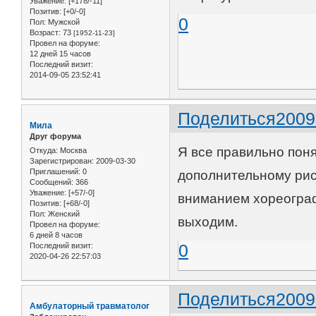
Уважение:
[+178/-11]
Позитив:
[+0/-0]
0
Пол:
Мужской
Возраст:
73
[1952-11-23]
Провел на форуме:
12 дней 15 часов
Последний визит:
2014-09-05 23:52:41
Поделиться
2009
Мила
Друг форума
Я все правильно пон
Откуда:
Москва
Зарегистрирован
: 2009-03-30
Приглашений:
0
дополнительному рис
Сообщений:
366
Уважение:
[+57/-0]
вниманием хореографа
Позитив:
[+68/-0]
Пол:
Женский
выходим.
Провел на форуме:
6 дней 8 часов
0
Последний визит:
2020-04-26 22:57:03
Поделиться
2009
Амбулаторный травматолог