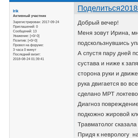
Поделиться
2018
Irik
Активный участник
Добрый вечер!
Зарегистрирован
: 2017-09-24
Приглашений:
0
Сообщений:
13
Меня зовут Ирина, мн
Уважение:
[+0/-0]
Позитив:
[+0/-0]
подскользнувшись уп
Провел на форуме:
3 часа 0 минут
А спустя пару дней п
Последний визит:
2018-08-24 01:39:41
сустава и ниже к за
сторона руки и движ
рука двигается во вс
сделано МРТ локтево
Диагноз повреждение 
подкожно жировой кл
Травматолог сказала 
Придя к неврологу на