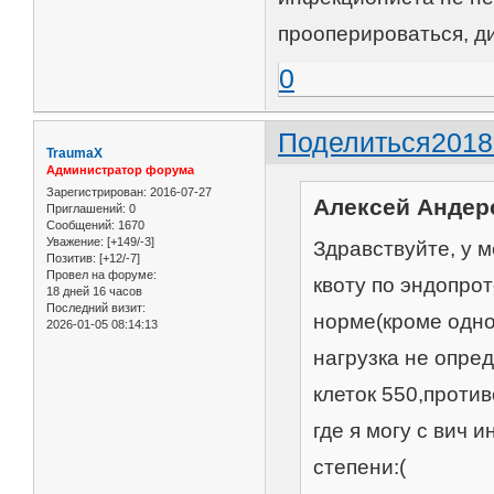
прооперироваться, ди
0
Поделиться
2018
TraumaX
Администратор форума
Зарегистрирован
: 2016-07-27
Алексей Андерс
Приглашений:
0
Сообщений:
1670
Уважение:
[+149/-3]
Здравствуйте, у м
Позитив:
[+12/-7]
Провел на форуме:
квоту по эндопро
18 дней 16 часов
Последний визит:
норме(кроме одно
2026-01-05 08:14:13
нагрузка не опре
клеток 550,проти
где я могу с вич
степени:(