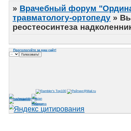
»
Врачебный форум "Ордина
травматологу-ортопеду
»
Вы
реостеосинтеза надколенни
Проголосуйте за наш сайт!