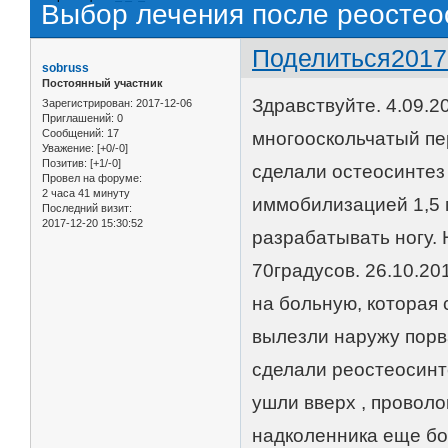
Выбор лечения после реостео
Поделиться
2017
sobruss
Постоянный участник
Здравствуйте. 4.09.2
Зарегистрирован
: 2017-12-06
Приглашений:
0
Сообщений:
17
многооскольчатый пе
Уважение:
[+0/-0]
Позитив:
[+1/-0]
сделали остеосинтез
Провел на форуме:
2 часа 41 минуту
иммобилизацией 1,5 
Последний визит:
2017-12-20 15:30:52
разрабатывать ногу. 
70градусов. 26.10.20
на больную, которая 
вылезли наружу порва
сделали реостеосинт
ушли вверх , проволо
надколенника еще бо