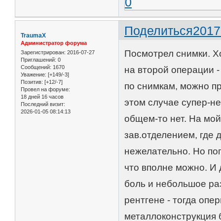
0
Поделиться
2017
TraumaX
Администратор форума
Посмотрел снимки. Хо
Зарегистрирован
: 2016-07-27
Приглашений:
0
Сообщений:
1670
на второй операции -
Уважение:
[+149/-3]
Позитив:
[+12/-7]
по снимкам, можно пр
Провел на форуме:
18 дней 16 часов
этом случае супер-не
Последний визит:
2026-01-05 08:14:13
общем-то нет. На мой
зав.отделением, где 
нежелательно. Но поп
что вполне можно. И 
боль и небольшое ра
рентгене - тогда опе
металлоконструкция 