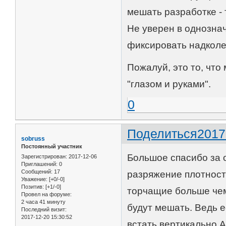
мешать разработке - 
Не уверен в однозна
фиксировать надколе
Пожалуй, это то, что
"глазом и руками".
0
Поделиться
2017
sobruss
Постоянный участник
Большое спасибо за о
Зарегистрирован
: 2017-12-06
Приглашений:
0
Сообщений:
17
разряжение плотности
Уважение:
[+0/-0]
Позитив:
[+1/-0]
торчащие больше чем
Провел на форуме:
2 часа 41 минуту
будут мешать. Ведь е
Последний визит:
2017-12-20 15:30:52
встать вертикально.А