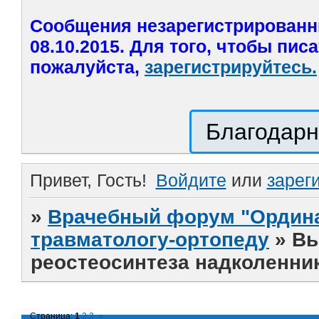
Сообщения незарегистрированн
08.10.2015. Для того, чтобы пис
пожалуйста,
зарегистрируйтесь.
Благодарн
Привет, Гость!
Войдите
или
зарег
»
Врачебный форум "Ордина
травматологу-ортопеду
»
Вы
реостеосинтеза надколенни
Страница:
1
2
3
»