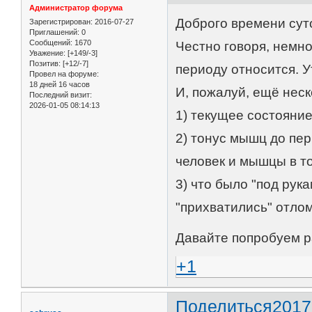
Администратор форума
Доброго времени сут
Зарегистрирован
: 2016-07-27
Приглашений:
0
Сообщений:
1670
Честно говоря, немног
Уважение:
[+149/-3]
Позитив:
[+12/-7]
периоду относится. 
Провел на форуме:
18 дней 16 часов
И, пожалуй, ещё неск
Последний визит:
2026-01-05 08:14:13
1) текущее состояни
2) тонус мышц до пер
человек и мышцы в т
3) что было "под рука
"прихватились" отло
Давайте попробуем р
+1
Поделиться
2017