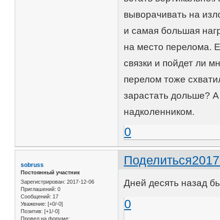
выворачивать на изло
и самая большая нагр
на место перелома. 
связки и пойдет ли м
перелом тоже схвати
зарастать дольше? А
надколенником.
0
Поделиться
2017
sobruss
Постоянный участник
Дней десять назад бы
Зарегистрирован
: 2017-12-06
Приглашений:
0
Сообщений:
17
0
Уважение:
[+0/-0]
Позитив:
[+1/-0]
Провел на форуме: